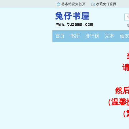
将本站设为首页
收藏兔仔官网
首页
书库
排行榜
完本
仙侠
然
（温馨
（