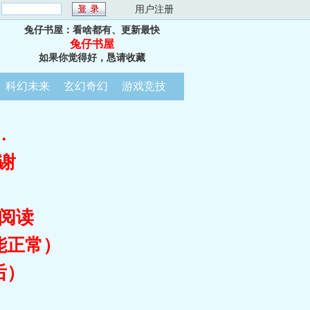
：
用户注册
兔仔书屋：看啥都有、更新最快
兔仔书屋
如果你觉得好，恳请收藏
科幻未来
玄幻奇幻
游戏竞技
…
谢
阅读
能正常）
后）