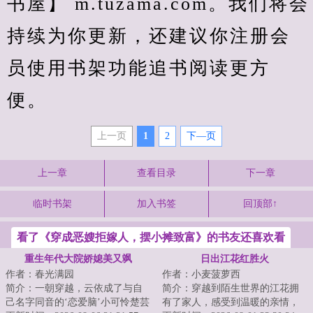
书屋】 m.tuzama.com。我们将会
持续为你更新，还建议你注册会
员使用书架功能追书阅读更方
便。
上一页
1
2
下—页
上一章
查看目录
下一章
临时书架
加入书签
回顶部↑
看了《穿成恶嫂拒嫁人，摆小摊致富》的书友还喜欢看
重生年代大院娇媳美又飒
日出江花红胜火
作者：春光满园
作者：小麦菠萝西
简介：一朝穿越，云依成了与自
简介：穿越到陌生世界的江花拥
己名字同音的‘恋爱脑’小可怜楚芸
有了家人，感受到温暖的亲情，