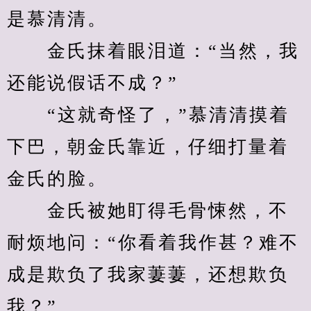
是慕清清。
　　金氏抹着眼泪道：“当然，我
还能说假话不成？”
　　“这就奇怪了，”慕清清摸着
下巴，朝金氏靠近，仔细打量着
金氏的脸。
　　金氏被她盯得毛骨悚然，不
耐烦地问：“你看着我作甚？难不
成是欺负了我家萋萋，还想欺负
我？”