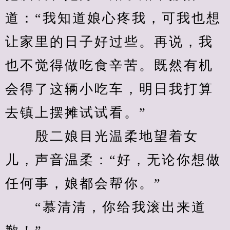
道：“我知道娘心疼我，可我也想
让家里的日子好过些。再说，我
也不觉得做吃食辛苦。既然有机
会得了这辆小吃车，明日我打算
去镇上摆摊试试看。”
　　殷二娘目光温柔地望着女
儿，声音温柔：“好，无论你想做
任何事，娘都会帮你。”
　　“慕清清，你给我滚出来道