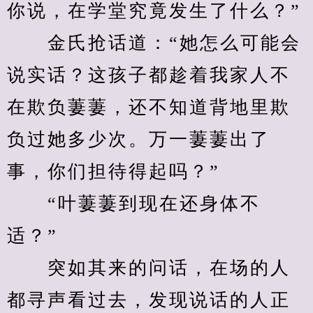
你说，在学堂究竟发生了什么？”
　　金氏抢话道：“她怎么可能会
说实话？这孩子都趁着我家人不
在欺负萋萋，还不知道背地里欺
负过她多少次。万一萋萋出了
事，你们担待得起吗？”
　　“叶萋萋到现在还身体不
适？”
　　突如其来的问话，在场的人
都寻声看过去，发现说话的人正