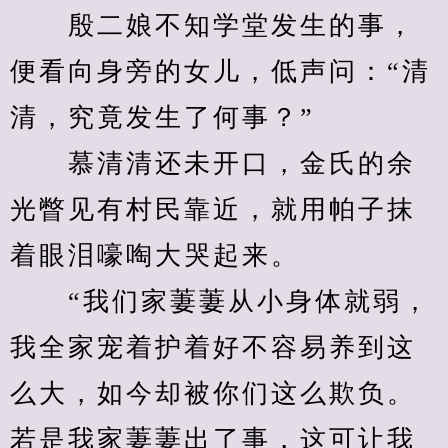
　　殷二娘不知学堂发生的事，
便看向身旁的女儿，低声问：“清
清，究竟发生了何事？”
　　慕清清还未开口，金氏的余
光瞥见有村民靠近，就用帕子抹
着眼泪嚎啕大哭起来。
　　“我们家萋萋从小身体就弱，
我全家宠着护着好不容易养到这
么大，如今却被你们这么欺负。
若是我家萋萋出了事，这可让我