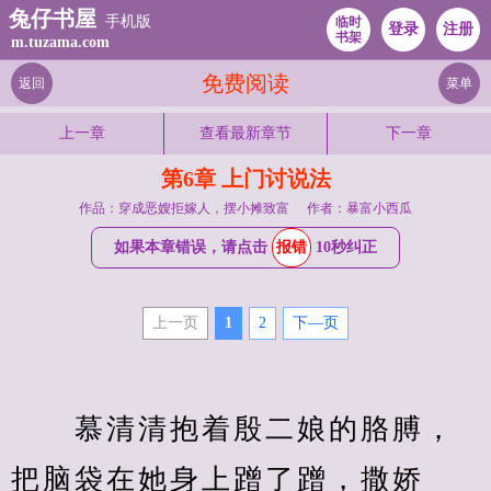
兔仔书屋
手机版
临时
登录
注册
书架
m.tuzama.com
免费阅读
返回
菜单
上一章
查看最新章节
下一章
第6章 上门讨说法
作品：穿成恶嫂拒嫁人，摆小摊致富
作者：暴富小西瓜
如果本章错误，请点击
报错
10秒纠正
上一页
1
2
下—页
　　慕清清抱着殷二娘的胳膊，
把脑袋在她身上蹭了蹭，撒娇