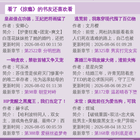
看了《掠瘾》的书友还喜欢看
皇叔借点功德，王妃把符画猛了
逃荒前，我靠穿现代囤了百亿物
作者：安卿心
作者：文月樱
资
简介：【护妻狂魔+团宠+爽文】
简介：前世，周杜鹃亲眼看着亲
白莲花妹妹抢了她的婚约，还把
人们死在逃难的路上，自己也被
她送给一个纨绔当玩物。她转身
更新时间：2026-08-03 00:11:50
金兵殴打致死 。&lt;br/&gt;再次
更新时间：2026-08-06 01:09:28
爬上了皇叔的马...
最新章节：
第2522章 分明想跑
睁眼，她竟...
最新章节：
第325章 男宾打完女宾
打
一晌贪欢，禁欲首辅又争又宠
寡婚三年我改嫁大佬，渣前夫悔
作者：可乐冰
作者：星星向荣
疯了
简介：苏佳雪是侯府灭门惨案中
简介：结婚三年，许青芜陪着患
的唯二幸存者，沦为远亲姑母的
了ED的老公求医问药，守了三年
粗使丫鬟。因为结巴，常年受表
更新时间：2026-08-02 01:11:38
活寡无怨无悔。&lt;br/&gt;换来的
更新时间：2026-08-06 08:29:47
妹和府中丫鬟的...
最新章节：
第98章 朝堂对峙
不是老公的...
最新章节：
第172章 温若晴吞下堕
（完）
胎药
HP觉醒之黑魔王，我们当定了！
末世：疯批前任为爱当狗，可我
作者：赫卡忒
作者：煜城
是丧尸啊
简介：【哈利波特同人，双女
简介：【破镜重圆×双洁×忠犬疯
主，游戏角色穿越。最终CP：西
批男主×美貌腹黑女主×丧尸异能×
弗勒斯&middot;斯内普X爱丽丝
更新时间：2026-08-05 00:05:59
大佬×甜宠】&lt;br/&gt;乔溪在末
更新时间：2026-08-04 18:32:55
&middot;AD&middot...
最新章节：
第388章 爱丽丝盗梦奇
世初...
最新章节：
第168章 你到底是谁？
境（上）