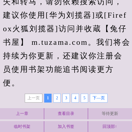
失和转马，请勿依赖搜索访问，
建议你使用[华为刘揽器]或[Firef
ox火狐刘揽器]访问并收蔵【兔仔
书屋】 m.tuzama.com。我们将会
持续为你更新，还建议你注册会
员使用书架功能追书阅读更方
便。
上一页
1
2
3
4
5
下—页
上一章
查看目录
等待更新
临时书架
加入书签
回顶部↑