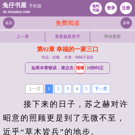
兔仔书屋
手机版
临时
登录
注册
书架
m.tuzama.com
免费阅读
返回
菜单
上一章
查看最新章节
等待更新
第92章 幸福的一家三口
作品：掠瘾
作者：锦锦不是妖
如果本章错误，请点击
报错
10秒纠正
上一页
1
2
3
4
5
下—页
　　 接下来的日子，苏之赫对许
昭意的照顾更是到了无微不至，
近乎“草木皆兵”的地步。 