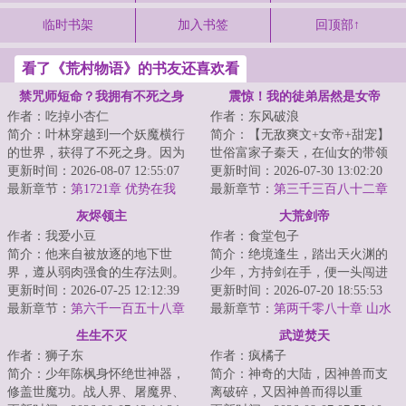
临时书架
加入书签
回顶部↑
看了《荒村物语》的书友还喜欢看
禁咒师短命？我拥有不死之身
震惊！我的徒弟居然是女帝
作者：吃掉小杏仁
作者：东风破浪
简介：叶林穿越到一个妖魔横行
简介：【无敌爽文+女帝+甜宠】
的世界，获得了不死之身。因为
世俗富家子秦天，在仙女的带领
这个世界的转职仪式很费钱，他
更新时间：2026-08-07 12:55:07
下加入了昆仑剑派，成为了昆仑
更新时间：2026-07-30 13:02:20
直接卡BUG靠着...
最新章节：
第1721章 优势在我
小师叔。觉醒签...
最新章节：
第三千三百八十二章
灰烬领主
大荒剑帝
作者：我爱小豆
作者：食堂包子
简介：他来自被放逐的地下世
简介：绝境逢生，踏出天火渊的
界，遵从弱肉强食的生存法则。
少年，方持剑在手，便一头闯进
他是真理的探索者，是行走在理
更新时间：2026-07-25 12:12:39
这场天地大劫！纵剑斩荆棘，苍
更新时间：2026-07-20 18:55:53
智与疯狂边缘的巫...
最新章节：
第六千一百五十八章
穹染血时，且斗...
最新章节：
第两千零八十章 山水
惊世一枪！
元精
生生不灭
武逆焚天
作者：狮子东
作者：疯橘子
简介：少年陈枫身怀绝世神器，
简介：神奇的大陆，因神兽而支
修盖世魔功。战人界、屠魔界、
离破碎，又因神兽而得以重