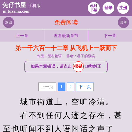
兔仔书屋
手机版
临时
登录
注册
书架
m.tuzama.com
免费阅读
返回
菜单
上一章
查看最新章节
下一章
第一千六百一十二章 从飞机上一跃而下
作品：荒村物语
作者：谷子的微笑
如果本章错误，请点击
报错
10秒纠正
上一页
1
2
下—页
　　城市街道上，空旷冷清。
　　看不到任何人迹之存在，甚
至也听闻不到人语闲话之声了