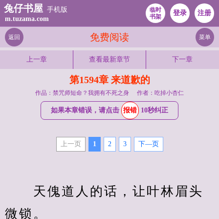
兔仔书屋
手机版
临时
登录
注册
书架
m.tuzama.com
免费阅读
返回
菜单
上一章
查看最新章节
下一章
第1594章 来道歉的
作品：禁咒师短命？我拥有不死之身
作者：吃掉小杏仁
如果本章错误，请点击
报错
10秒纠正
上一页
1
2
3
下—页
　　天傀道人的话，让叶林眉头
微锁。