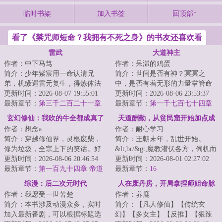
临时书架
加入书签
回顶部↑
看了《禁咒师短命？我拥有不死之身》的书友还喜欢看
雷武
大道神主
作者：中下马笃
作者：呆滞的鸡蛋
简介：少年紫宸用一命认清兄
简介：世间是否有神？冥冥之
弟，机缘遇雷元复生，得炼体法
中，是否有着无形的力量掌管命
诀，踏上强者之路。雷电淬圣
更新时间：2026-08-07 19:55:01
运？人的命，是不是出生的那一
更新时间：2026-08-06 23:53:37
体，造化铸天途！以...
最新章节：
第三千二百二十一章
刻便已经注定了？...
最新章节：
第一千七百七十四章
帝灵之力
老而成精
玄幻修仙：我吹的牛全都成真了
天道酬勤，从贫民窟开始加点成
作者：想念a
作者：耐心学习
圣
简介：穿越修仙界，灵根废柴，
简介：王朝末年，乱世开始。
修为垃圾，全宗上下的笑话。好
&lt;br/&gt;魔教潜伏各方，伺机而
在我绑定了吹牛返利系统吹的牛
更新时间：2026-08-06 20:46:54
动。叛军揭竿而起，争伐频频。
更新时间：2026-08-01 02:27:02
只要别人信了，...
最新章节：
第一百九十四章 帝道
&lt;br/&gt;宗...
最新章节：
16
加身，人间帝尊气场
综漫：后二次元时代
人在废丹房，开局拿捏师姐命脉
作者：我愿受一世苦楚
作者：养鹿
简介：本书涉及动漫众多，实时
简介：【凡人修仙】【传统玄
加入最新番剧，可以根据标题选
幻】【多女主】【反推】【狠辣