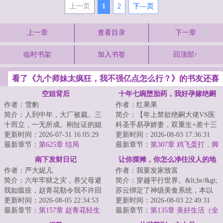
上一页
1
2
下—页
上一章
查看目录
下一章
临时书架
加入书签
回顶部↑
看了《九个师妹太疯狂，我不强亿点怎么行？》的书友还喜
欢看
空姐背后
十年七碗堕胎药，我好孕嫁绝嗣
作者：雪豹
作者：红果果
他悔疯了
简介：人到中年，大厂被裁。三
简介：【年上禁欲绝嗣大佬VS医
十而立，一无所成。刚扯证的媳
科圣手易孕娇妻，双重生+差十三
妇在家偷人，心灰意冷酒吧买醉
更新时间：2026-07-31 16:05:29
岁+打脸虐渣+渣夫火葬场】
更新时间：2026-08-03 17:36:31
却意外邂逅寂寞...
最新章节：
第625章 结局
&lt;br/&gt; 苏婉...
最新章节：
第307章 鸡飞蛋打，脚
踢吸血亲戚
南下发财日记
让你摆摊，你怎么净往没人的地
作者：严大妮儿
作者：我要发家致富
方跑？
简介：六年牢狱之灾，养父母避
简介：穿越平行世界。&lt;br/&gt;
我如瘟疫，赵青花勒令我不许回
苏云绑定了神级美食系统，本以
村里，可他们不知道，我是一只
更新时间：2026-08-05 22:34:53
为能靠摆摊走上人生巅峰。
更新时间：2026-08-03 22:49:31
出狱的龙……...
最新章节：
第157章 赵青花轻生
&lt;br/&gt;结果...
最新章节：
第135章 美好生活（全
文完）