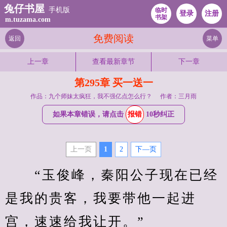
兔仔书屋
手机版
临时
登录
注册
书架
m.tuzama.com
免费阅读
返回
菜单
上一章
查看最新章节
下一章
第295章 买一送一
作品：九个师妹太疯狂，我不强亿点怎么行？
作者：三月雨
如果本章错误，请点击
报错
10秒纠正
上一页
1
2
下—页
　　“玉俊峰，秦阳公子现在已经
是我的贵客，我要带他一起进
宫，速速给我让开。”