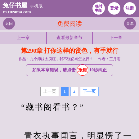
兔仔书屋
手机版
临时
登录
注册
书架
m.tuzama.com
免费阅读
返回
菜单
上一章
查看最新章节
下一章
第290章 打你这样的货色，有手就行
作品：九个师妹太疯狂，我不强亿点怎么行？
作者：三月雨
如果本章错误，请点击
报错
10秒纠正
上一页
1
2
下—页
　　“藏书阁看书？”
　　 青衣执事闻言，明显愣了一