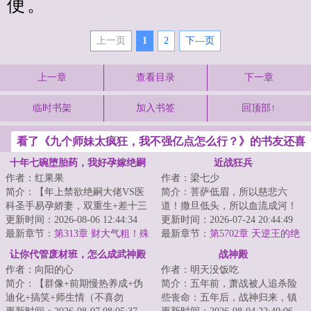
便。
上一页
1
2
下—页
上一章
查看目录
下一章
临时书架
加入书签
回顶部↑
看了《九个师妹太疯狂，我不强亿点怎么行？》的书友还喜
欢看
十年七碗堕胎药，我好孕嫁绝嗣
近战狂兵
作者：红果果
作者：梁七少
他悔疯了
简介：【年上禁欲绝嗣大佬VS医
简介：菩萨低眉，所以慈悲六
科圣手易孕娇妻，双重生+差十三
道！撒旦低头，所以血流成河！
岁+打脸虐渣+渣夫火葬场】
更新时间：2026-08-06 12:44:34
以撒旦之名，专职杀戮，他要当
更新时间：2026-07-24 20:44:49
&lt;br/&gt; 苏婉...
最新章节：
第313章 财大气粗！殊
最强的那个男人！...
最新章节：
第5702章 天逆王的绝
不知是圈套
境！
让你代管废材班，怎么成武神殿
战神殿
作者：向阳的心
作者：明天没饭吃
了
简介：【群像+前期慢热养成+伪
简介：五年前，萧战被人追杀险
迪化+搞笑+师生情（不喜勿
些丧命：五年后，战神归来，镇