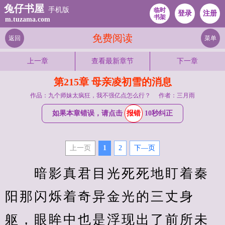
兔仔书屋
手机版
临时
登录
注册
书架
m.tuzama.com
免费阅读
返回
菜单
上一章
查看最新章节
下一章
第215章 母亲凌初雪的消息
作品：九个师妹太疯狂，我不强亿点怎么行？
作者：三月雨
如果本章错误，请点击
报错
10秒纠正
上一页
1
2
下—页
　　暗影真君目光死死地盯着秦
阳那闪烁着奇异金光的三丈身
躯，眼眸中也是浮现出了前所未