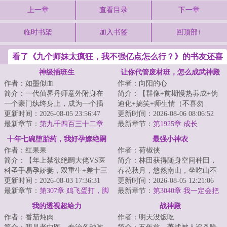
上一章
查看目录
下一章
临时书架
加入书签
回顶部↑
看了《九个师妹太疯狂，我不强亿点怎么行？》的书友还喜
欢看
神级插班生
让你代管废材班，怎么成武神殿
作者：如墨似血
作者：向阳的心
了
简介：一代仙界丹师意外附身在
简介：【群像+前期慢热养成+伪
一个豪门纨绔身上，成为一个插
迪化+搞笑+师生情（不喜勿
班生，以一身神奇仙术，混迹于
更新时间：2026-08-05 23:56:47
入）】半个月撵走三个班主任。
更新时间：2026-08-06 08:06:52
美女丛中，在都...
最新章节：
第九千四百三十二章
面对有着人均混世魔...
最新章节：
第1925章 成长
原来如此！
十年七碗堕胎药，我好孕嫁绝嗣
最强小神农
作者：红果果
作者：荷椒侠
他悔疯了
简介：【年上禁欲绝嗣大佬VS医
简介：林田获得随身空间种田，
科圣手易孕娇妻，双重生+差十三
春花秋月，悠然南山，坐吃山不
岁+打脸虐渣+渣夫火葬场】
更新时间：2026-08-03 17:36:31
空。他只想过好自己的小日子，
更新时间：2026-08-05 12:21:06
&lt;br/&gt; 苏婉...
最新章节：
第307章 鸡飞蛋打，脚
实力却不允许他...
最新章节：
第3040章 我一定会把
踢吸血亲戚
你赶出这个家
我的透视超给力
战神殿
作者：番茄炖肉
作者：明天没饭吃