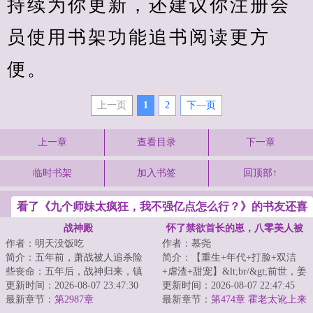
持续为你更新，还建议你注册会
员使用书架功能追书阅读更方
便。
上一页
1
2
下—页
上一章
查看目录
下一章
临时书架
加入书签
回顶部↑
看了《九个师妹太疯狂，我不强亿点怎么行？》的书友还喜
欢看
战神殿
怀了禁欲首长的崽，八零美人被
作者：明天没饭吃
作者：慕尧
宠坏
简介：五年前，萧战被人追杀险
简介：【重生+年代+打脸+双洁
些丧命：五年后，战神归来，镇
+虐渣+甜宠】&lt;br/&gt;前世，姜
压世间一切宵小。...
更新时间：2026-08-07 23:47:30
云笙新婚夜见着丈夫和小姑子卿
更新时间：2026-08-07 22:47:45
最新章节：
第2987章
卿我我，愤怒...
最新章节：
第474章 霍老太讹上来