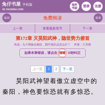
兔仔书屋
手机版
临时
登录
注册
书架
m.tuzama.com
免费阅读
返回
菜单
上一章
查看最新章节
下一章
第172章 灭昊阳武神，隐世势力俯首
作品：九个师妹太疯狂，我不强亿点怎么行？
作者：三月雨
如果本章错误，请点击
报错
10秒纠正
上一页
1
2
下—页
　　昊阳武神望着傲立虚空中的
秦阳，神色要惊恐就有多惊恐。