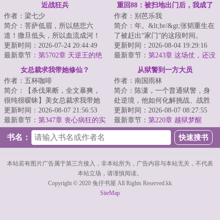
了
近战狂兵
重回88：被扫地出门后，我成了
作者：梁七少
作者：别芭乐我
万元户
简介：菩萨低眉，所以慈悲六
简介：年。&lt;br/&gt;张韬重生在
道！撒旦低头，所以血流成河！
了被赶出“家门”的这段时间。
以撒旦之名，专职杀戮，他要当
更新时间：2026-07-24 20:44:49
&lt;br/&gt;二十三年的某个雨夜，
更新时间：2026-08-04 19:29:16
最强的那个男人！...
最新章节：
第5702章 天逆王的绝
医院抱错...
最新章节：
第243章 这场仗，还没
境！
开打就已经结束了
女总裁求我带她修仙？
从狱警到一方大员
作者：五杯咖啡
作者：南国雨林
简介：【杀伐果断，全文暴爽，
简介：陈潇，一个普通狱警，身
很纯很暧昧】美女总裁求我带她
处逆境，他如何化解挑战、战胜
双修，征服全世界！&lt;br/&gt;解
更新时间：2026-08-07 21:56:53
困境，最终登上权力之巅？且看
更新时间：2026-08-07 08:27:55
石工林凡得...
最新章节：
第347章 丧心病狂的实
他揭开官场密码...
最新章节：
第220章 越狱梦醒
验！
书名：
本站若有图片广告属于第三方接入，非本站所为，广告内容与本站无关，不代表
本站立场，请谨慎阅读。
Copyright © 2020 兔仔书屋 All Rights Reserved.kk
SiteMap