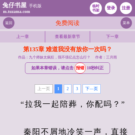
兔仔书屋
手机版
临时
登录
注册
书架
m.tuzama.com
免费阅读
返回
菜单
上一章
查看最新章节
下一章
第135章 难道我没有放你一次吗？
作品：九个师妹太疯狂，我不强亿点怎么行？
作者：三月雨
如果本章错误，请点击
报错
10秒纠正
上一页
1
2
3
下—页
　　“拉我一起陪葬，你配吗？”
　　 秦阳不屑地冷笑一声，直接