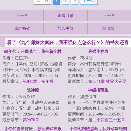
上一页
1
2
3
下—页
上一章
查看目录
下一章
临时书架
加入书签
回顶部↑
看了《九个师妹太疯狂，我不强亿点怎么行？》的书友还喜
欢看
60年代：开局荒年，我带着全村
最强小神农
作者：妞妞骑牛
作者：荷椒侠
吃肉
简介：【年代+空间+穿越+囤物资
简介：林田获得随身空间种田，
+轻松+无后宫】李有福穿越到年
春花秋月，悠然南山，坐吃山不
灾荒年，一个和他同名同姓的男
更新时间：2026-07-28 07:58:45
空。他只想过好自己的小日子，
更新时间：2026-08-06 12:56:34
人身上，并且...
最新章节：
第841章：多年后
实力却不允许他...
最新章节：
第3041章 林父这是要
下套了
战神殿
神级插班生
作者：明天没饭吃
作者：如墨似血
简介：五年前，萧战被人追杀险
简介：一代仙界丹师意外附身在
些丧命：五年后，战神归来，镇
一个豪门纨绔身上，成为一个插
压世间一切宵小。...
更新时间：2026-08-04 22:49:06
班生，以一身神奇仙术，混迹于
更新时间：2026-08-06 23:54:03
最新章节：
第2978章
美女丛中，在都...
最新章节：
第九千四百三十五章
好像不太听话！
让你代管废材班，怎么成武神殿
十年七碗堕胎药，我好孕嫁绝嗣