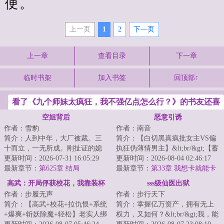
便。
上一页
1
2
下—页
上一章
查看目录
下一章
临时书架
加入书签
回顶部↑
看了《九个师妹太疯狂，我不强亿点怎么行？》的书友还喜
欢看
空姐背后
恶意引诱
作者：雪豹
作者：南音
简介：人到中年，大厂被裁。三
简介：【白切黑真疯批女主VS偏
十而立，一无所成。刚扯证的媳
执狂伪薄情男主】&lt;br/&gt;【蓄
妇在家偷人，心灰意冷酒吧买醉
更新时间：2026-07-31 16:05:29
意勾引破镜重圆恨海情天酸涩狗
更新时间：2026-08-04 02:46:17
却意外邂逅寂寞...
最新章节：
第625章 结局
血】&lt;br/...
最新章节：
第33章 我想卡就能卡
高武：开局俘获校花，我靠装杯
sss级仙医出狱
作者：步履无声
作者：步行天下
杀疯了
简介：【高武+校花+拉仇恨+系统
简介：掌握亿万资产，拥有无上
+爆爽+斩妖除魔+轻松】老实人绑
权力，又如何？&lt;br/&gt;我，能