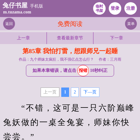
兔仔书屋
手机版
临时
登录
注册
书架
m.tuzama.com
免费阅读
返回
菜单
上一章
查看最新章节
下一章
第85章 我怕打雷，想跟师兄一起睡
作品：九个师妹太疯狂，我不强亿点怎么行？
作者：三月雨
如果本章错误，请点击
报错
10秒纠正
上一页
1
2
下—页
　　“不错，这可是一只六阶巅峰
兔妖做的一桌全兔宴，师妹你快
尝尝。”