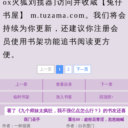
ox火狐刘揽器]访问并收蔵【兔仔
书屋】 m.tuzama.com。我们将会
持续为你更新，还建议你注册会
员使用书架功能追书阅读更方
便。
上一页
1
2
下—页
上一章
查看目录
下一章
临时书架
加入书签
回顶部↑
看了《九个师妹太疯狂，我不强亿点怎么行？》的书友还喜
欢看
医门圣手
重生00：趁校花青涩，忽悠她喊
作者：一杯假酒
作者：白衣墨门
老公