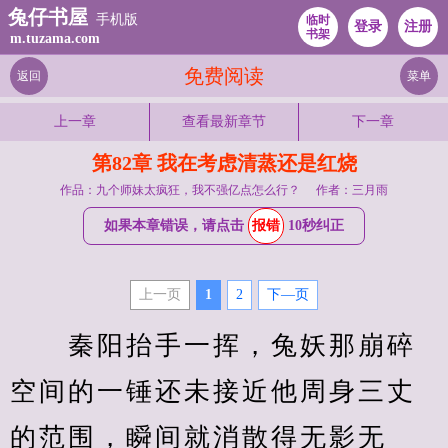
兔仔书屋
手机版
临时
登录
注册
书架
m.tuzama.com
免费阅读
返回
菜单
上一章
查看最新章节
下一章
第82章 我在考虑清蒸还是红烧
作品：九个师妹太疯狂，我不强亿点怎么行？
作者：三月雨
如果本章错误，请点击
报错
10秒纠正
上一页
1
2
下—页
　　秦阳抬手一挥，兔妖那崩碎
空间的一锤还未接近他周身三丈
的范围，瞬间就消散得无影无