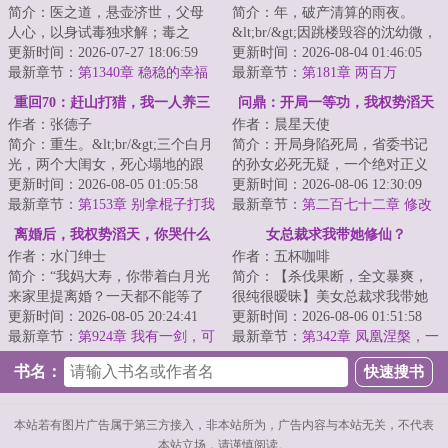
简介：医之道，悬壶济世，父母
简介：年，破产清算的雨夜。
人心，以身试毒独求解；毒之
&lt;br/&gt;因跳楼毁容的沈幼微，
道，损有余而补不足，是故虚胜
更新时间：2026-07-27 18:06:59
将手里仅有的几张百元纸币死死
更新时间：2026-08-04 01:46:05
实，不足胜有余。...
最新章节：
第1340章 稳稳的幸福
塞进林阳手里...
最新章节：
第181章 两百万
重回70：赶山打猎，我一人养三
问鼎：开局一等功，我权势滔天
作者：张德子
作者：晨星天使
家！
简介：重生。&lt;br/&gt;三个白月
简介：开局身陷死局，省委书记
光，两个大闺女，死心塌地的跟
的孙女必死无疑，一个绝对正义
着自己。&lt;br/&gt;不给她们养的
更新时间：2026-08-05 01:05:58
的警察，要如何踏上权力巅峰？...
更新时间：2026-08-06 12:30:09
白白胖胖...
最新章节：
第153章 别拿棍子打我
最新章节：
第二百七十二章 修改
了
方案
离婚后，我权势滔天，你哭什么
女总裁求我带她修仙？
作者：水门绅士
作者：五杯咖啡
简介：“我妈大寿，你带着白月光
简介：【杀伐果断，全文暴爽，
来家里提离婚？一天都不能等了
很纯很暧昧】美女总裁求我带她
吗？”“是！”“好，今日我们恩断义
更新时间：2026-08-05 20:24:41
双修，征服全世界！&lt;br/&gt;解
更新时间：2026-08-06 01:51:58
绝！”...
最新章节：
第924章 我有一剑，可
石工林凡得...
最新章节：
第342章 凤凰涅槃，一
开天！
朝冲天！
书名：
本站若有图片广告属于第三方接入，非本站所为，广告内容与本站无关，不代表
本站立场，请谨慎阅读。