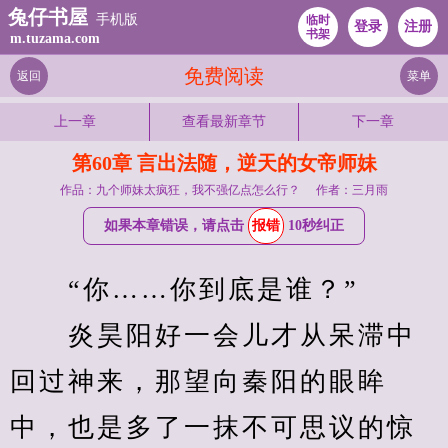
兔仔书屋
手机版
临时
登录
注册
书架
m.tuzama.com
免费阅读
返回
菜单
上一章
查看最新章节
下一章
第60章 言出法随，逆天的女帝师妹
作品：九个师妹太疯狂，我不强亿点怎么行？
作者：三月雨
如果本章错误，请点击
报错
10秒纠正
　　“你……你到底是谁？”
　　炎昊阳好一会儿才从呆滞中
回过神来，那望向秦阳的眼眸
中，也是多了一抹不可思议的惊