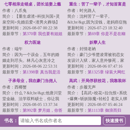
欢看
七零相亲走错桌，团长追妻上瘾
重生：苦了一辈子，才知首富是
作者：八爪兔
作者：时光路人
求生崽
亲爹
简介：【重生虐渣+科技兴国+灵
简介：沈柯苦了一辈子。
泉空间+先婚后爱+渣男火葬场】
&lt;br/&gt;因为没钱，老妈癌症拖
&lt;br/&gt;桑洛一直以为，自己是
更新时间：2026-08-07 00:22:38
到了晚期，最后撒手人寰。
更新时间：2026-07-23 18:32:40
全天下最幸...
最新章节：
第370章 我也要有姐姐
&lt;br/&gt;因为穷，姐...
最新章节：
第69章 你是不是在糊
了!
弄我？
权力医途
妖孽人生
作者：端午
作者：封情老衲
简介：因为一个误会，五年的婚
简介：豪门少爷楚凌霄被初恋女
姻走到尽头。林凡心灰意冷之
友设计入狱，家人意外惨死，家
下，主动申请去乡镇医院定向帮
更新时间：2026-08-06 22:53:31
业被女友一家掠夺侵占！出狱
更新时间：2026-08-06 07:47:16
扶。没想到，他却...
最新章节：
第1398章 真当我是活
后，楚凌霄为家人...
最新章节：
第1325章 绿装大网红
菩萨？
子承母业，我在豪门当佣人
高武：开局俘获校花，我靠装杯
作者：西椰蟹
作者：步履无声
杀疯了
简介：什么？&lt;br/&gt;他唐川堂
简介：【高武+校花+拉仇恨+系统
堂金融、法学双料硕士，你让我
+爆爽+斩妖除魔+轻松】老实人绑
去当佣人？&lt;br/&gt;狗都不……
更新时间：2026-08-05 13:37:34
定【天妒英才】系统，收获嫉妒
更新时间：2026-08-07 05:46:24
&lt;br/&...
最新章节：
第992章 梦月姐，你答
值，可抽奖、...
最新章节：
第1113章 御浪而归
应了？
书名：