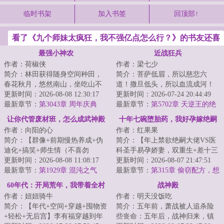
临时书架
加入书签
回顶部↑
看了《九个师妹太疯狂，我不强亿点怎么行？》的书友还喜
欢看
最强小神农
近战狂兵
作者：荷椒侠
作者：梁七少
简介：林田获得随身空间种田，
简介：菩萨低眉，所以慈悲六
春花秋月，悠然南山，坐吃山不
道！撒旦低头，所以血流成河！
空。他只想过好自己的小日子，
更新时间：2026-08-08 12:30:17
以撒旦之名，专职杀戮，他要当
更新时间：2026-07-24 20:44:49
实力却不允许他...
最新章节：
第3043章 周年庆典
最强的那个男人！...
最新章节：
第5702章 天逆王的绝
境！
让你代管废材班，怎么成武神殿
十年七碗堕胎药，我好孕嫁绝嗣
作者：向阳的心
作者：红果果
了
他悔疯了
简介：【群像+前期慢热养成+伪
简介：【年上禁欲绝嗣大佬VS医
迪化+搞笑+师生情（不喜勿
科圣手易孕娇妻，双重生+差十三
入）】半个月撵走三个班主任。
更新时间：2026-08-08 11:08:17
岁+打脸虐渣+渣夫火葬场】
更新时间：2026-08-07 21:47:51
面对有着人均混世魔...
最新章节：
第1929章 混沌之气
&lt;br/&gt; 苏婉...
最新章节：
第315章 偷窃配方，想
倒打一耙讹诈
60年代：开局荒年，我带着全村
战神殿
作者：妞妞骑牛
作者：明天没饭吃
吃肉
简介：【年代+空间+穿越+囤物资
简介：五年前，萧战被人追杀险
+轻松+无后宫】李有福穿越到年
些丧命：五年后，战神归来，镇