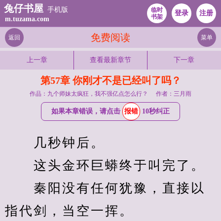
兔仔书屋
手机版
临时
登录
注册
书架
m.tuzama.com
免费阅读
返回
菜单
上一章
查看最新章节
下一章
第57章 你刚才不是已经叫了吗？
作品：九个师妹太疯狂，我不强亿点怎么行？
作者：三月雨
如果本章错误，请点击
报错
10秒纠正
　　几秒钟后。
　　这头金环巨蟒终于叫完了。
　　秦阳没有任何犹豫，直接以
指代剑，当空一挥。