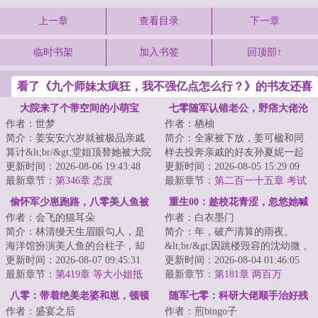
上一章
查看目录
下一章
临时书架
加入书签
回顶部↑
看了《九个师妹太疯狂，我不强亿点怎么行？》的书友还喜
欢看
大院来了个带空间的小萌宝
七零随军认错老公，野痞大佬沦
作者：世梦
作者：栖柚
陷了
简介：姜安安六岁就被极品亲戚
简介：全家被下放，姜可楹和同
算计&lt;br/&gt;堂姐顶替她被大院
样去投奔亲戚的好友孙夏妮一起
军官收养，三姑把她给痴傻继子
更新时间：2026-08-06 19:43:48
前往黑城。&lt;br/&gt;她只知道结
更新时间：2026-08-05 15:29:09
当童养媳。&...
最新章节：
第346章 态度
婚对象似乎...
最新章节：
第二百一十五章 考试
结束
偷怀军少崽跑路，八零美人鱼被
重生00：趁校花青涩，忽悠她喊
作者：会飞的猫耳朵
作者：白衣墨门
抓回狂宠
老公
简介：林清缦天生眉眼勾人，是
简介：年，破产清算的雨夜。
海洋馆扮演美人鱼的台柱子，却
&lt;br/&gt;因跳楼毁容的沈幼微，
穿书到八零年代小渔村，成了黑
更新时间：2026-08-07 09:45:31
将手里仅有的几张百元纸币死死
更新时间：2026-08-04 01:46:05
胖恶毒女配。一...
最新章节：
第419章 等大小姐抵
塞进林阳手里...
最新章节：
第181章 两百万
达，她将……
八零：带着绝美老婆和崽，顿顿
随军七零：科研大佬顺手治好残
作者：盛宴之后
作者：煎bingo子
吃肉！
疾首长