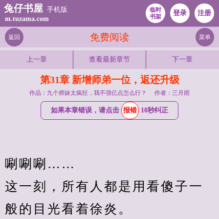
兔仔书屋
手机版
临时
登录
注册
书架
m.tuzama.com
免费阅读
返回
菜单
上一章
查看最新章节
下一章
第31章 新增师弟一位，返还升级
作品：九个师妹太疯狂，我不强亿点怎么行？
作者：三月雨
如果本章错误，请点击
报错
10秒纠正
唰唰唰……
这一刻，所有人都是用看傻子一
般的目光看着徐炎。