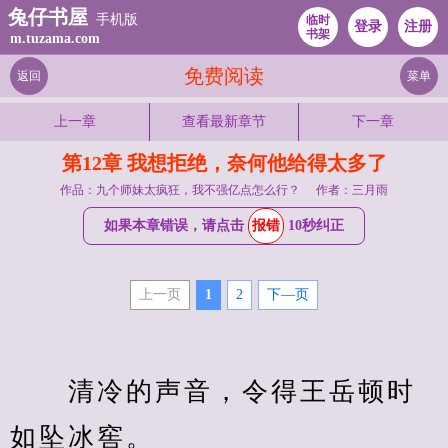
兔仔书屋
手机版
临时
登录
注册
书架
m.tuzama.com
免费阅读
返回
菜单
上一章
查看最新章节
下一章
第12章 我想拒绝，奈何他给得太多了
作品：九个师妹太疯狂，我不强亿点怎么行？
作者：三月雨
如果本章错误，请点击
报错
10秒纠正
上一页
1
2
下—页
　　清冷的声音，令得王岳顿时
如坠冰窖。