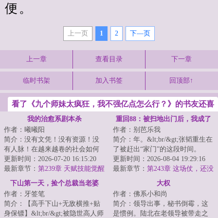
便。
上一页
1
2
下—页
上一章
查看目录
下一章
临时书架
加入书签
回顶部↑
看了《九个师妹太疯狂，我不强亿点怎么行？》的书友还喜
欢看
我的治愈系剧本杀
重回88：被扫地出门后，我成了
作者：曦曦阳
作者：别芭乐我
万元户
简介：没有文凭！没有资源！没
简介：年。&lt;br/&gt;张韬重生在
有人脉！在越来越卷的社会如何
了被赶出“家门”的这段时间。
生存？!然而祸不单行，在孤儿院
更新时间：2026-07-20 16:15:20
&lt;br/&gt;二十三年的某个雨夜，
更新时间：2026-08-04 19:29:16
里相依为命的...
最新章节：
第239章 天赋技能觉醒
医院抱错...
最新章节：
第243章 这场仗，还没
开打就已经结束了
下山第一天，捡个总裁当老婆
大权
作者：牙签笔
作者：佛系小和尚
简介：【高手下山+无敌横推+贴
简介：领导出事，秘书倒霉，这
身保镖】&lt;br/&gt;被隐世高人师
是惯例。陆北在老领导被带走之