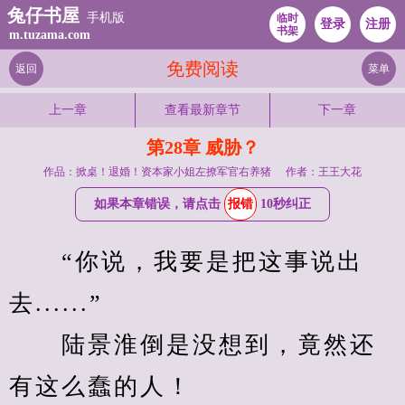
兔仔书屋
手机版
临时
登录
注册
书架
m.tuzama.com
免费阅读
返回
菜单
上一章
查看最新章节
下一章
第28章 威胁？
作品：掀桌！退婚！资本家小姐左撩军官右养猪
作者：王王大花
如果本章错误，请点击
报错
10秒纠正
　　“你说，我要是把这事说出
去......”
　　陆景淮倒是没想到，竟然还
有这么蠢的人！