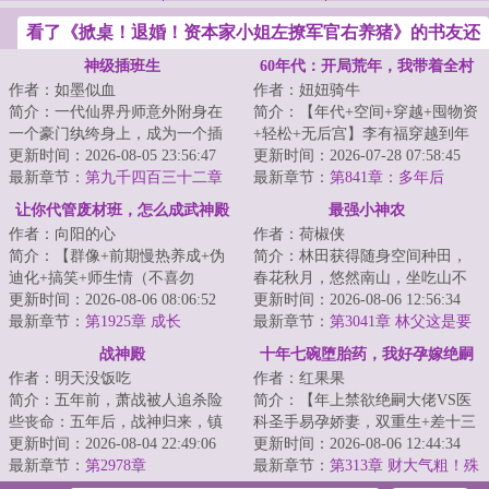
看了《掀桌！退婚！资本家小姐左撩军官右养猪》的书友还
喜欢看
神级插班生
60年代：开局荒年，我带着全村
作者：如墨似血
作者：妞妞骑牛
吃肉
简介：一代仙界丹师意外附身在
简介：【年代+空间+穿越+囤物资
一个豪门纨绔身上，成为一个插
+轻松+无后宫】李有福穿越到年
班生，以一身神奇仙术，混迹于
更新时间：2026-08-05 23:56:47
灾荒年，一个和他同名同姓的男
更新时间：2026-07-28 07:58:45
美女丛中，在都...
最新章节：
第九千四百三十二章
人身上，并且...
最新章节：
第841章：多年后
原来如此！
让你代管废材班，怎么成武神殿
最强小神农
作者：向阳的心
作者：荷椒侠
了
简介：【群像+前期慢热养成+伪
简介：林田获得随身空间种田，
迪化+搞笑+师生情（不喜勿
春花秋月，悠然南山，坐吃山不
入）】半个月撵走三个班主任。
更新时间：2026-08-06 08:06:52
空。他只想过好自己的小日子，
更新时间：2026-08-06 12:56:34
面对有着人均混世魔...
最新章节：
第1925章 成长
实力却不允许他...
最新章节：
第3041章 林父这是要
下套了
战神殿
十年七碗堕胎药，我好孕嫁绝嗣
作者：明天没饭吃
作者：红果果
他悔疯了
简介：五年前，萧战被人追杀险
简介：【年上禁欲绝嗣大佬VS医
些丧命：五年后，战神归来，镇
科圣手易孕娇妻，双重生+差十三
压世间一切宵小。...
更新时间：2026-08-04 22:49:06
岁+打脸虐渣+渣夫火葬场】
更新时间：2026-08-06 12:44:34
最新章节：
第2978章
&lt;br/&gt; 苏婉...
最新章节：
第313章 财大气粗！殊
不知是圈套