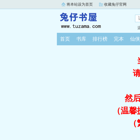
将本站设为首页
收藏兔仔官网
首页
书库
排行榜
完本
仙侠
然
（温馨
（