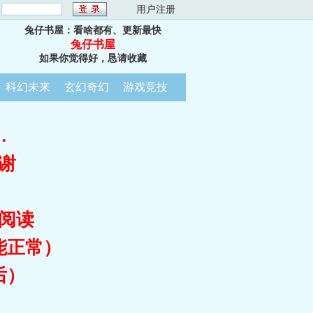
：
用户注册
兔仔书屋：看啥都有、更新最快
兔仔书屋
如果你觉得好，恳请收藏
科幻未来
玄幻奇幻
游戏竞技
…
谢
阅读
能正常）
后）