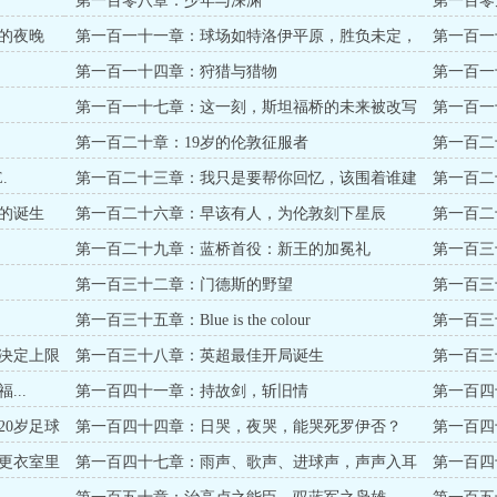
第一百零八章：少年与深渊
第一百零
里
的夜晚
第一百一十一章：球场如特洛伊平原，胜负未定，
第一百一
诸神沉默
2004
第一百一十四章：狩猎与猎物
第一百一十
第一百一十七章：这一刻，斯坦福桥的未来被改写
第一百一
了
第一百二十章：19岁的伦敦征服者
第一百二
.
第一百二十三章：我只是要帮你回忆，该围着谁建
第一百二
队
的诞生
第一百二十六章：早该有人，为伦敦刻下星辰
第一百二
战
第一百二十九章：蓝桥首役：新王的加冕礼
第一百三
第一百三十二章：门德斯的野望
第一百三
第一百三十五章：Blue is the colour
第一百三
决定上限
第一百三十八章：英超最佳开局诞生
第一百三
..
第一百四十一章：持故剑，斩旧情
第一百四
第几？
20岁足球
第一百四十四章：日哭，夜哭，能哭死罗伊否？
第一百四
争，一个
更衣室里
第一百四十七章：雨声、歌声、进球声，声声入耳
第一百四