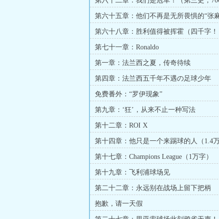
第六十二章：我们是冠军！（第三更，70
第六十五章：他们不再是无所畏惧的“张麻
一更！）
第六十八章：胜利值得被挥霍（四千字！
第七十一章：Ronaldo
第一章：法兰西之夏，传奇待续
第四章：法兰西五千年不遇の足球少年
免费番外：“罗伊现象”
第九章：‘狂’，从来不止一种写法
第十二章：ROI X
第十四章：他只是一个来踢球的人（1.4
第十七章：Champions League（1万字）
第十九章：飞利浦球场见
第二十二章：永远别在战场上留下把柄
抱歉，请一天假