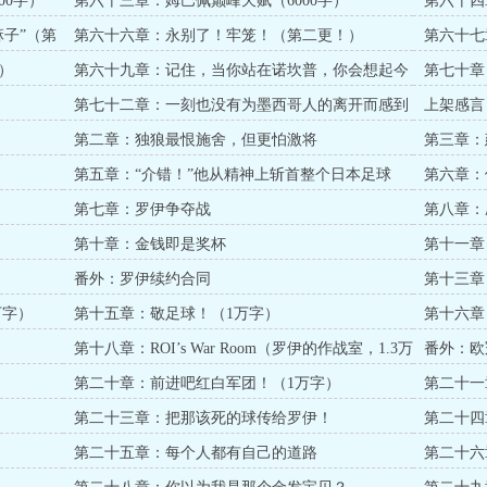
00字）
第六十三章：姆巴佩巅峰天赋（6000字）
第六十四
子”（第
第六十六章：永别了！牢笼！（第二更！）
第六十七
）
第六十九章：记住，当你站在诺坎普，你会想起今
第七十章
晚（八千字）
第七十二章：一刻也没有为墨西哥人的离开而感到
上架感言
哀悼...
第二章：独狼最恨施舍，但更怕激将
第三章：
第五章：“介错！”他从精神上斩首整个日本足球
第六章：
第七章：罗伊争夺战
第八章：
第十章：金钱即是奖杯
第十一章
番外：罗伊续约合同
第十三章
万字）
第十五章：敬足球！（1万字）
第十六章
字）
第十八章：ROI’s War Room（罗伊的作战室，1.3万
番外：欧
字）
第二十章：前进吧红白军团！（1万字）
第二十一
第二十三章：把那该死的球传给罗伊！
第二十四
启？！
第二十五章：每个人都有自己的道路
第二十六