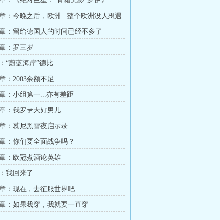
章：《绝对巨星：“青霜无影”罗伊》
章：今晚之后，欧洲...整个欧洲没人想遇
章：留给德国人的时间已经不多了
章：罗三岁
：“蔚蓝海岸”德比
：2003余额不足...
章：小组第一...亦有差距
章：我罗伊大好男儿...
章：慕尼黑雪夜启示录
章：你们要全面战争吗？
章：欧冠煮酒论英雄
：我回来了
章：现在，去征服世界吧
章：如果我穿，我就要一直穿