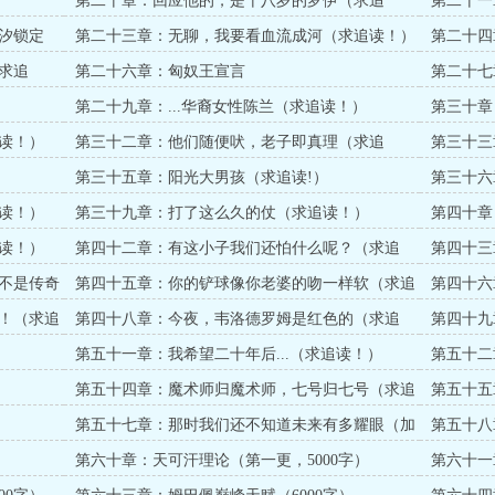
第二十章：回应他的，是十八岁的罗伊（求追
第二十一
读！）
汐锁定
第二十三章：无聊，我要看血流成河（求追读！）
第二十四
求追
第二十六章：匈奴王宣言
第二十七
第二十九章：...华裔女性陈兰（求追读！）
第三十章
读！）
读！）
第三十二章：他们随便吠，老子即真理（求追
第三十三
读！）
第三十五章：阳光大男孩（求追读!）
第三十六
读！）
读！）
第三十九章：打了这么久的仗（求追读！）
第四十章
读！）
读！）
第四十二章：有这小子我们还怕什么呢？（求追
第四十三
读！）
（求追读
不是传奇
第四十五章：你的铲球像你老婆的吻一样软（求追
第四十六
读！）
！（求追
第四十八章：今夜，韦洛德罗姆是红色的（求追
第四十九
读！）
追读！）
第五十一章：我希望二十年后...（求追读！）
第五十二
第五十四章：魔术师归魔术师，七号归七号（求追
第五十五
读！）
第五十七章：那时我们还不知道未来有多耀眼（加
第五十八
更！）
一更）
第六十章：天可汗理论（第一更，5000字）
第六十一
二更，500