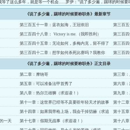
等了这么多年，就是等一个机会......罗伊：“说了多少遍，踢球的时候要
可以竞争副GOAT。”“足球世界的生态！”...
《说了多少遍，踢球的时候要称职务》最新章节
第三百五十一章：蓝衣如海，王冠依旧
第三百五
第三百四十八章： Victory is me.（我即胜利）
第三百四
第三百四十五章：无论如何，多梅内克，留不得了
第三百四
第三百四十二章：想学如何杀死比赛吗？我教你
第三百四
啊...
《说了多少遍，踢球的时候要称职务》正文目录
第二章：摩纳哥
第三章：
第五章：可以准备法甲首秀了
第六章：
第八章：热尔兰雄狮（求追读！）
第九章：
读！）
第十一章：这世界已经等不及要听年轻天才的故事
第十二章
了（求追读！）
第十四章：如果我带枪上场，我会干掉切赫（求追
第十五章
读！）
的一天
第十七章：假期无战事（求追读！）
第十八章