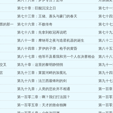
第六十八章：罗伊专注于足球
月票抽奖
第七十章：巨舰沉没之日
第七十一
第七十三章：王储、寡头与豪门的春天
第七十四
票的那一
第七十六章：不败传奇
第七十七
第七十八章：先拿到欧冠再说吧
第七十九章：T
第八十一章：摩纳哥之夜与造星机器的诞生
第八十二
第八十四章：罗伊的子弹，枪手的黄昏
第八十五
第八十七章：他等不及看我和另一个人在决赛相会
第八十八
运交叉
第九十章：这里的黎明静悄悄
第九十一章
言
第九十三章：莱茵河畔的加冕礼
第九十四
你
第九十六章：法兰西最锋利的剑
第九十七
第九十九章：人类的悲欢并不相通
第一百章
第一百零二章：啊？我们打法国？
第一百零
第一百零五章：天才的致命独舞
第一百零