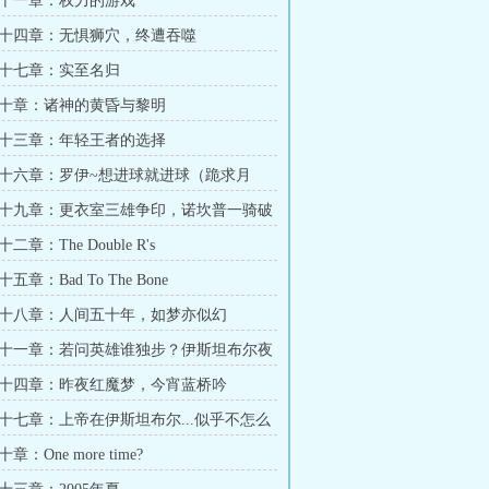
十一章：权力的游戏
十四章：无惧狮穴，终遭吞噬
十七章：实至名归
十章：诸神的黄昏与黎明
十三章：年轻王者的选择
十六章：罗伊~想进球就进球（跪求月
十九章：更衣室三雄争印，诺坎普一骑破
章：The Double R's
章：Bad To The Bone
十八章：人间五十年，如梦亦似幻
十一章：若问英雄谁独步？伊斯坦布尔夜
十四章：昨夜红魔梦，今宵蓝桥吟
十七章：上帝在伊斯坦布尔...似乎不怎么
：One more time?