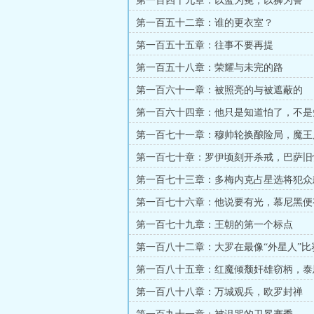
第一百四十九章：以蓝为冕，以狮为誓
第一百五十二章：谁的更衣室？
第一百五十五章：往事不要再提
第一百五十八章：荣耀与未完的路
第一百六十一章：被照亮的与被遮蔽的
第一百六十四章：他只是知道怕了，不是
（求月票！！！）
第一百七十一章：穆帅轮换酿险局，魔王
坤
第一百七十章：罗伊顷刻开杀戒，巴萨旧
第一百七十三章：多梅内克占星选将犯众
西双王合璧定乾坤
第一百七十六章：他说要有光，慕尼黑便
第一百七十九章：王朝的第一个标点
第一百八十二章：大罗在最像“外星人”比
第二
第一百八十五章：红魔倾颓奸雄窃柄，泰
将封神
第一百八十八章：万城观兵，欧罗封禅