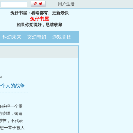
：
用户注册
兔仔书屋：看啥都有、更新最快
兔仔书屋
如果你觉得好，恳请收藏
科幻未来
玄幻奇幻
游戏竞技
中
一个人的战争
每获得一个重
的荣耀，铸造
的球技，不代表
不想一辈子被人