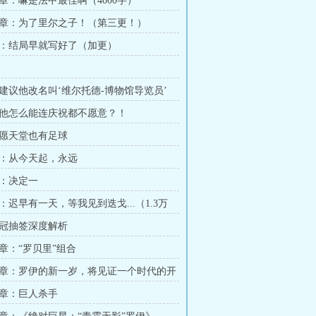
章：嘛是法甲最佳啊（4000字）
章：为了里尔之子！（第三更！）
：结局早就写好了（加更）
建议他改名叫‘维尔托德-博物馆导览员’
他怎么能连庆祝都不愿意？！
愿天堂也有足球
：从今天起，永远
：决定一
：迟早有一天，等我见到迭戈...（1.3万
冠抽签深度解析
章：“罗贝里”组合
章：罗伊的新一岁，将见证一个时代的开
章：巨人杀手