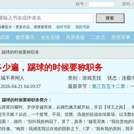
账号：
密码
温馨提示：更多作品，请搜索查找
临时书架
我的书架
武侠
都市重生
女生言情
灵异悬疑
二次元
历史军事
遍，踢球的时候要称职务
多少遍，踢球的时候要称职务
之城不养闲人
类别：游戏竞技
状态：连载
6-04-21 04:10:37
最新章节：
第三百五十二章：
，踢球的时候要称职务简介：
坛群星闪耀时。罗伊穿越而来，从姆巴佩天赋开始，开启【球王之路】。
提升天赋？从此，一个桀骜、不屈、优雅、迅捷的征战在绿茵场。以无数
冕！...德尚：“别叫我拴狗冠了。算了，真香！”穆里尼奥：“我欣赏他
的狂傲。”梅西：我感觉我活在他的阴影之下。C罗：“我有我的原则，我