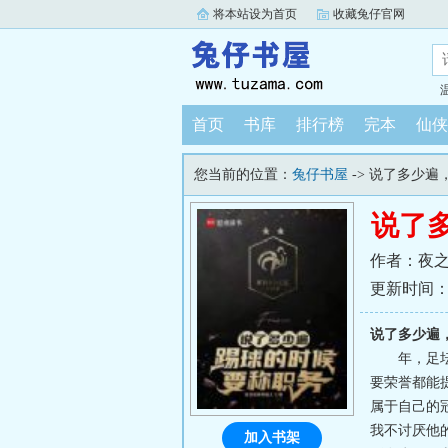
将本站设为首页
收藏兔仔官网
首页
书库
排行榜
完本
仙侠
您当前的位置：
兔仔书屋
-> 说了多少
说了
作者：夜
更新时间：202
说了多少遍
年，足
要荣誉都能
属于自己的冠
我不讨厌他
加入书架