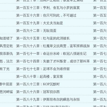
第一百五十章：治高卢之能臣，驭蓝军之枭雄
第一百五
第一百五十三章：亨利、舍瓦与小罗的落寞
第一百五
第一百五十六章：你只可到此，不可越过
第一百五
第一百五十九章：大丈夫当如是
第一百六
第一百六十二章：无耻混蛋
第一百六
知道错了
第一百六十五章：红与蓝的此消彼长
第一百六
票！）
风雪定乾
第一百六十八章：红魔举义抗商贾，蓝军挥师战加
第一百六
泰
城
恨添新仇
第一百七十一章：命运分水岭：欧冠八强诞生记
第一百七十二
怒，法兰
第一百七十四章：失败了才叫叛变，成功了那叫革
第一百七十五
命
有了光
第一百七十七章：足球不会为谁停留
第一百七
第一百八十章：起高楼，宴宾客
第一百八
相逢！
赛中屈居
第一百八十三章：KOP沉默时
第一百八
恩河畔猛
第一百八十六章：冠军切尔西
第一百八
灵验
第一百八十九章：伊斯坦布尔的瞬息与永恒
第一百九十章