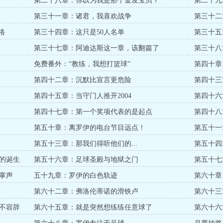
第二十八章：你以为我是那个金发宝贝？
第二十九
第三十一章：诸君，我喜欢战争
第三十二
到我们
格
第三十四章：这只是50人名单
第三十五
第三十七章：阿迪达斯这一章，该翻篇了
第三十八
免费番外：“教练，我想打篮球”
第四十章
第四十二章：沉默比宣言更危险
第四十三章
第四十五章：当守门人推开2004
第四十六
第四十七章：第一个奖项代表的是起点
第四十八
第五十章：离罗伊的电台节目远点！
第五十一
第五十三章：那我们得听他们的...
第五十四
的诞生
第五十六章：足球圣殿与地狱之门
第五十七
掌声
五十九章：罗伊的白色轨迹
第六十章
第六十二章：弗洛伦蒂诺的滑铁卢
第六十三
不容辞
第六十五章：就是突然想练练任意球了
第六十六