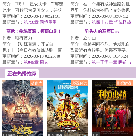
简介：“嘀！一星农夫卡！”“绑定
简介：在一个拥有成神道路的世
此卡，可转职为见习农夫，并获
界里，你想成为祂吗？克苏鲁风
得职业天赋所耕种的土地肥沃度
更新时间：2026-08-10 08:21:01
格，并非以前的热血青春风。思
更新时间：2026-08-09 18:07:12
被动增加%...
最新章节：
第798章 困境重重
考很久的一次变...
最新章节：
第四十八章 怪哉怪哉
高武：拳练百遍，顿悟自见！
狗头人的巫师日志
作者：唯有努力
作者：立寸山
简介：【功练百遍，其义自
简介：鲁格闷闷不乐。他发现自
见！】【今日有效修炼达到一百
己最近有点掉毛。但那不重要。
次，获得一次“顿悟”】在这个拳能
更新时间：2026-08-10 02:26:48
超凡世界的大门正向他敞开。他
更新时间：2026-08-07 16:45:24
倒转山河，腿可...
最新章节：
第849章 周玄
要成为强大的巫...
最新章节：
第一千零一章 睡前与
阅读
正在热播推荐
动作片
影视解说
影视解说
HD中字
电影解说
HD