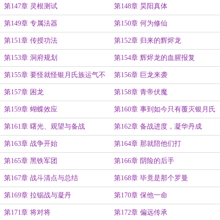
第147章 灵根测试
第148章 昊阳真体
第149章 专属法器
第150章 何为修仙
第151章 传授功法
第152章 归来的辉烬龙
第153章 洞府规划
第154章 辉烬龙的血腥报复
第155章 要怪就怪银月氏族运气不
第156章 巨龙来袭
好
第157章 困龙
第158章 青帝伏魔
第159章 蝴蝶效应
第160章 事到如今只有覆灭银月氏
族
第161章 曙光、观望与备战
第162章 备战进度，凝华丹成
第163章 战争开始
第164章 那就陪他们打
第165章 黑铁军团
第166章 阴险的后手
第167章 战斗清点与总结
第168章 毕竟是那个罗曼
第169章 拉锯战与凝丹
第170章 保他一命
第171章 将对将
第172章 偏远传承