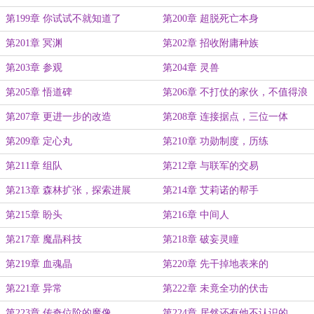
第199章 你试试不就知道了
第200章 超脱死亡本身
第201章 冥渊
第202章 招收附庸种族
第203章 参观
第204章 灵兽
第205章 悟道碑
第206章 不打仗的家伙，不值得浪
费时间讨论
第207章 更进一步的改造
第208章 连接据点，三位一体
第209章 定心丸
第210章 功勋制度，历练
第211章 组队
第212章 与联军的交易
第213章 森林扩张，探索进展
第214章 艾莉诺的帮手
第215章 盼头
第216章 中间人
第217章 魔晶科技
第218章 破妄灵瞳
第219章 血魂晶
第220章 先干掉地表来的
第221章 异常
第222章 未竟全功的伏击
第223章 传奇位阶的魔像
第224章 居然还有他不认识的