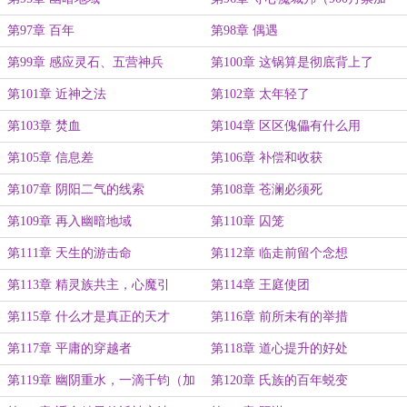
更）
第97章 百年
第98章 偶遇
第99章 感应灵石、五营神兵
第100章 这锅算是彻底背上了
第101章 近神之法
第102章 太年轻了
第103章 焚血
第104章 区区傀儡有什么用
第105章 信息差
第106章 补偿和收获
第107章 阴阳二气的线索
第108章 苍澜必须死
第109章 再入幽暗地域
第110章 囚笼
第111章 天生的游击命
第112章 临走前留个念想
第113章 精灵族共主，心魔引
第114章 王庭使团
第115章 什么才是真正的天才
第116章 前所未有的举措
第117章 平庸的穿越者
第118章 道心提升的好处
第119章 幽阴重水，一滴千钧（加
第120章 氏族的百年蜕变