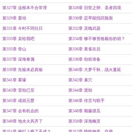
心的样子
第327章 这根本不合常理
第328章 旧世之卵、圣者四境
第329章 轰动
第330章 迟早能找回脸面
第331章 今时不同往日
第332章 灵魄武器
第333章 卖给我吧
第334章 够不够资格截你的胡？
第335章 骨山
第336章 黄雀在后
第337章 深海眷属
第338章 劫前准备
第339章 先输未必真输
第340章 大梦千秋，战火蔓延
第341章 雾嚎
第342章 巢穴
第343章 雷劫已至
第344章 渡劫
第345章 成就元婴
第346章 传言与联手
第347章 会有机会的
第348章 顺藤摸瓜
第349章 地水火风齐了
第350章 深海幽灵
第351章 被打上瘾了不成？
第352章 惰性物质、交易