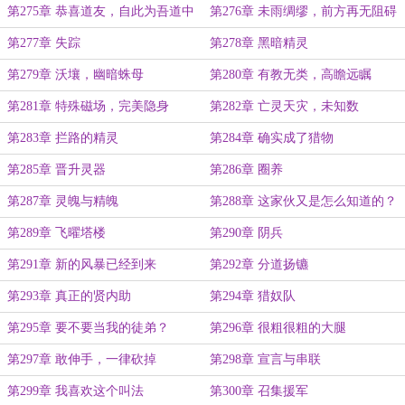
第275章 恭喜道友，自此为吾道中
第276章 未雨绸缪，前方再无阻碍
人
第277章 失踪
第278章 黑暗精灵
第279章 沃壤，幽暗蛛母
第280章 有教无类，高瞻远瞩
第281章 特殊磁场，完美隐身
第282章 亡灵天灾，未知数
第283章 拦路的精灵
第284章 确实成了猎物
第285章 晋升灵器
第286章 圈养
第287章 灵魄与精魄
第288章 这家伙又是怎么知道的？
第289章 飞曜塔楼
第290章 阴兵
第291章 新的风暴已经到来
第292章 分道扬镳
第293章 真正的贤内助
第294章 猎奴队
第295章 要不要当我的徒弟？
第296章 很粗很粗的大腿
第297章 敢伸手，一律砍掉
第298章 宣言与串联
第299章 我喜欢这个叫法
第300章 召集援军