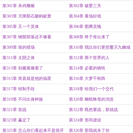
第301章 杀鸡儆猴
第302章 破婴三关
第303章 天降陨石砸蚂蚁窝
第304章 看场好戏
第305章 又一个灵体
第306章 图腾灵魄
第307章 钢鬃部落还不够看
第308章 终于肯出来了
第309章 谁的猎场
第310章 我比你们更想覆灭九幽城
第311章 太阴之体
第312章 两个世界的人
第313章 别藏着掖着了
第314章 必要的牺牲
第315章 简直就是他的福星
第316章 大梦千秋阵
第317章 钳制手段
第318章 给我们一个交代
第319章 不问出身种族
第320章 幽暗蛛母的消息
第321章 宣战
第322章 既然要战，那就战
第323章 赢定了
第324章 形同虚设
第325章 怎么你们看起来不是很开
第326章 那我就杀了你