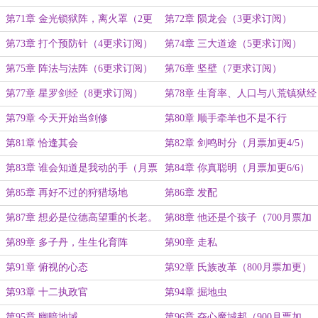
第71章 金光锁狱阵，离火罩（2更
第72章 陨龙会（3更求订阅）
求订阅）
第73章 打个预防针（4更求订阅）
第74章 三大道途（5更求订阅）
第75章 阵法与法阵（6更求订阅）
第76章 坚壁（7更求订阅）
第77章 星罗剑经（8更求订阅）
第78章 生育率、人口与八荒镇狱经
（9更求订阅）
第79章 今天开始当剑修
第80章 顺手牵羊也不是不行
第81章 恰逢其会
第82章 剑鸣时分（月票加更4/5）
第83章 谁会知道是我动的手（月票
第84章 你真聪明（月票加更6/6）
加更5/6）
第85章 再好不过的狩猎场地
第86章 发配
第87章 想必是位德高望重的长老。
第88章 他还是个孩子（700月票加
更）
第89章 多子丹，生生化育阵
第90章 走私
第91章 俯视的心态
第92章 氏族改革（800月票加更）
第93章 十二执政官
第94章 掘地虫
第95章 幽暗地域
第96章 夺心魔城邦（900月票加