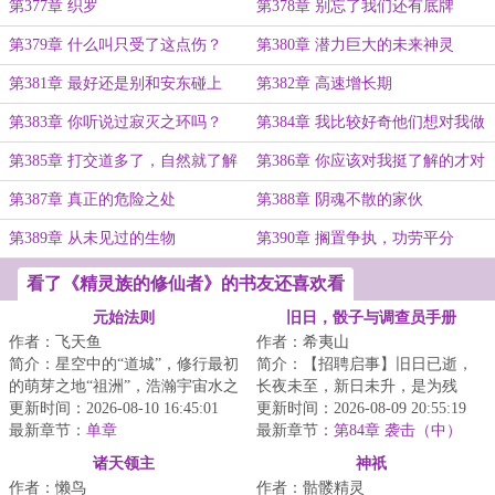
第377章 织罗
第378章 别忘了我们还有底牌
第379章 什么叫只受了这点伤？
第380章 潜力巨大的未来神灵
第381章 最好还是别和安东碰上
第382章 高速增长期
第383章 你听说过寂灭之环吗？
第384章 我比较好奇他们想对我做
什么
第385章 打交道多了，自然就了解
第386章 你应该对我挺了解的才对
了
第387章 真正的危险之处
第388章 阴魂不散的家伙
第389章 从未见过的生物
第390章 搁置争执，功劳平分
看了《精灵族的修仙者》的书友还喜欢看
元始法则
旧日，骰子与调查员手册
作者：飞天鱼
作者：希夷山
简介：星空中的“道城”，修行最初
简介：【招聘启事】旧日已逝，
的萌芽之地“祖洲”，浩瀚宇宙水之
长夜未至，新日未升，是为残
起源“神仓古泽”，虚暗禁区“战斧
更新时间：2026-08-10 16:45:01
昼。在这个神灾多得像路边野狗
更新时间：2026-08-09 20:55:19
座...
最新章节：
单章
的时代，有人试图...
最新章节：
第84章 袭击（中）
诸天领主
神祇
作者：懒鸟
作者：骷髅精灵