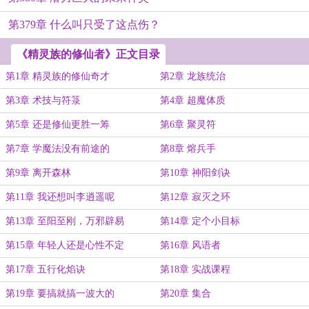
第379章 什么叫只受了这点伤？
《精灵族的修仙者》正文目录
第1章 精灵族的修仙奇才
第2章 龙族统治
第3章 术技与符箓
第4章 超魔体质
第5章 还是修仙更胜一筹
第6章 聚灵符
第7章 学魔法没有前途的
第8章 熔兵手
第9章 离开森林
第10章 神阳剑诀
第11章 我还想叫李逍遥呢
第12章 寂灭之环
第13章 至阳至刚，万邪辟易
第14章 定个小目标
第15章 年轻人还是心性不定
第16章 风语者
第17章 五行化焰诀
第18章 实战课程
第19章 要搞就搞一波大的
第20章 集合