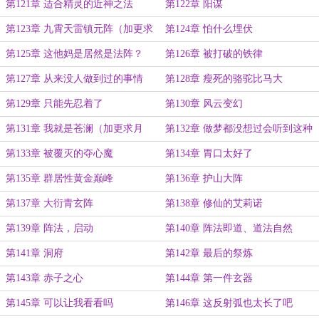
更求月票）
第121章 适合精灵的近神之法
第122章 阳谋
第123章 九霄天雷镇元阵（加更求
第124章 怕什么埋伏
月票）
第125章 这他妈是居然是法阵？
第126章 被打破的铁律
第127章 从来没人做到过的事情
第128章 瘦死的骆驼比马大
（加更求月票）
第129章 只能先忍着了
第130章 风云变幻
第131章 我就是苍澜（加更求月
第132章 做梦都没想过会听到这种
票）
话
第133章 被覆灭的夺心魔
第134章 胃口太好了
第135章 群居性黄金巅峰
第136章 护山大阵
第137章 大衍青玄阵
第138章 修仙的艾莉诺
第139章 阵法，启动
第140章 阵法即道、道法自然
第141章 洞府
第142章 最后的祭炼
第143章 赤子之心
第144章 第一件玄器
第145章 可以让我看看吗
第146章 这反射弧也太长了吧