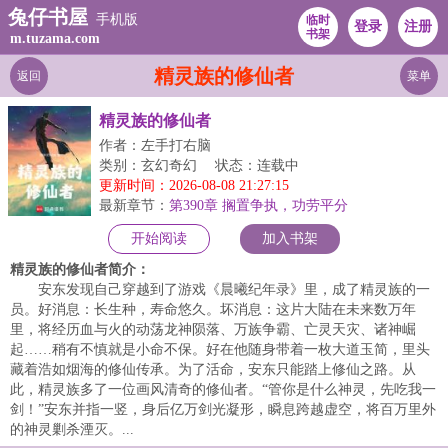
兔仔书屋
手机版
临时
登录
注册
书架
m.tuzama.com
精灵族的修仙者
返回
菜单
精灵族的修仙者
作者：左手打右脑
类别：玄幻奇幻
状态：连载中
更新时间：2026-08-08 21:27:15
最新章节：
第390章 搁置争执，功劳平分
开始阅读
加入书架
精灵族的修仙者简介：
安东发现自己穿越到了游戏《晨曦纪年录》里，成了精灵族的一
员。好消息：长生种，寿命悠久。坏消息：这片大陆在未来数万年
里，将经历血与火的动荡龙神陨落、万族争霸、亡灵天灾、诸神崛
起……稍有不慎就是小命不保。好在他随身带着一枚大道玉简，里头
藏着浩如烟海的修仙传承。为了活命，安东只能踏上修仙之路。从
此，精灵族多了一位画风清奇的修仙者。“管你是什么神灵，先吃我一
剑！”安东并指一竖，身后亿万剑光凝形，瞬息跨越虚空，将百万里外
的神灵剿杀湮灭。...