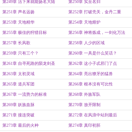
第249章 活下来就能扬名大陆
第250章 实至名归
第251章 声名远扬
第252章 打破壳关，金丹二重
第253章 天地精华
第254章 天地熔炉
第255章 极佳的狩猎目标
第256章 神将炼成，一剑化万法
第257章 长风歌
第258章 人少的区域
第259章 只有三个？
第260章 一具是什么笑话？
第261章 自寻死路的陨龙剑圣
第262章 这小子忒邪门了点
第263章 太初灵域
第264章 亮出獠牙的猛兽
第265章 道兵军团
第266章 根本没有可比性
第267章 一流势力的标准
第268章 外族军队
第269章 妖族血脉
第270章 放开限制
第271章 接连突破
第272章 在风浪中站到最后
第273章 最后的火种
第274章 真印初胚