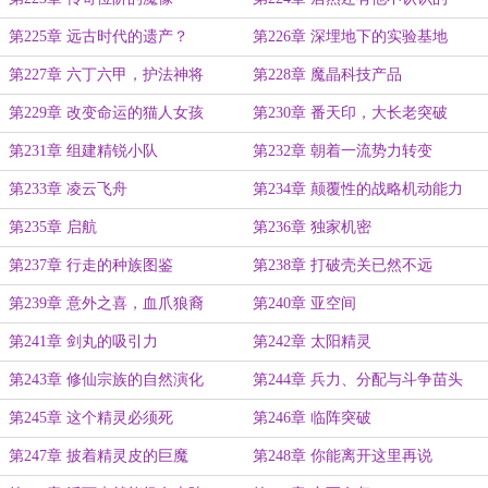
第225章 远古时代的遗产？
第226章 深埋地下的实验基地
第227章 六丁六甲，护法神将
第228章 魔晶科技产品
第229章 改变命运的猫人女孩
第230章 番天印，大长老突破
第231章 组建精锐小队
第232章 朝着一流势力转变
第233章 凌云飞舟
第234章 颠覆性的战略机动能力
第235章 启航
第236章 独家机密
第237章 行走的种族图鉴
第238章 打破壳关已然不远
第239章 意外之喜，血爪狼裔
第240章 亚空间
第241章 剑丸的吸引力
第242章 太阳精灵
第243章 修仙宗族的自然演化
第244章 兵力、分配与斗争苗头
第245章 这个精灵必须死
第246章 临阵突破
第247章 披着精灵皮的巨魔
第248章 你能离开这里再说