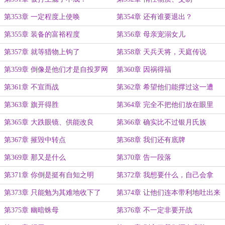
第353章 一定程度上使唤
第354章 还有谁要退出？
第355章 装备的富裕程度
第356章 母亲宠溺女儿
第357章 就等猎物上钩了
第358章 天兵天将，天庭传说
第359章 倒像是他们才是自投罗网
第360章 因祸得福
的那一方
第361章 不宣而战
第362章 希望他们能撑过这一遭
第363章 旗开得胜
第364章 完全不把他们放在眼里
第365章 大跌眼镜、供能改良
第366章 确实比不过银月氏族
第367章 摧毁中转点
第368章 我们还有底牌
第369章 那又是什么
第370章 告一段落
第371章 你倒是挺有自知之明
第372章 我想要什么，自己会拿
第373章 只能勉为其难地收下了
第374章 让他们连本带利地吐出来
第375章 幽暗蛛母
第376章 不一定非要开战