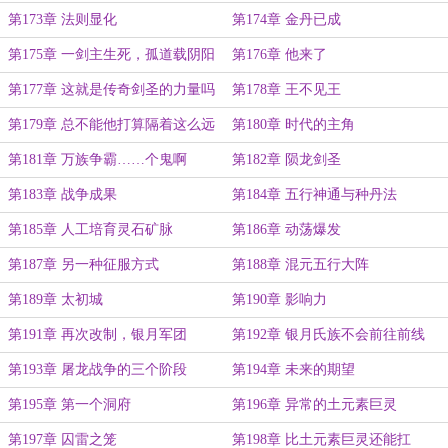
第173章 法则显化
第174章 金丹已成
第175章 一剑主生死，孤道载阴阳
第176章 他来了
第177章 这就是传奇剑圣的力量吗
第178章 王不见王
第179章 总不能他打算隔着这么远
第180章 时代的主角
杀死艾萨克吧？
第181章 万族争霸……个鬼啊
第182章 陨龙剑圣
第183章 战争成果
第184章 五行神通与种丹法
第185章 人工培育灵石矿脉
第186章 动荡爆发
第187章 另一种征服方式
第188章 混元五行大阵
第189章 太初城
第190章 影响力
第191章 再次改制，银月军团
第192章 银月氏族不会前往前线
第193章 屠龙战争的三个阶段
第194章 未来的期望
第195章 第一个洞府
第196章 异常的土元素巨灵
第197章 囚雷之笼
第198章 比土元素巨灵还能扛