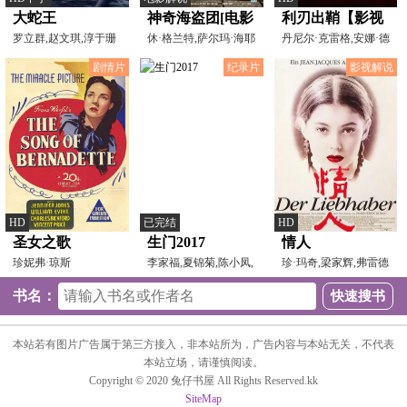
大蛇王
神奇海盗团[电影
利刃出鞘【影视
罗立群,赵文琪,淳于珊
解说]
休·格兰特,萨尔玛·海耶
解说】
丹尼尔·克雷格,安娜·德
珊,沈凯
克,大卫·田纳特,
·阿玛斯,克里斯·
剧情片
纪录片
影视解说
HD
已完结
HD
圣女之歌
生门2017
情人
珍妮弗·琼斯
李家福,夏锦菊,陈小凤,
珍·玛奇,梁家辉,弗雷德
曾宪春
丽克·梅南热,阿诺
书名：
本站若有图片广告属于第三方接入，非本站所为，广告内容与本站无关，不代表
本站立场，请谨慎阅读。
Copyright © 2020 兔仔书屋 All Rights Reserved.kk
SiteMap