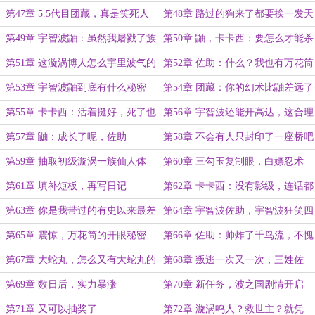
啊！
个月票】
第47章 5.5代目团藏，真是笑死人
第48章 路过的狗来了都要挨一发天
了！
照
第49章 宇智波鼬：虽然我屠戮了族
第50章 鼬，卡卡西：要怎么才能杀
人，但是那能一样嘛？
掉这个宇智波斑
第51章 这漩涡博人怎么宇里波气的
第52章 佐助：什么？我也有万花筒
了？
第53章 宇智波鼬到底有什么秘密
第54章 团藏：你的幻术比鼬差远了
第55章 卡卡西：活着挺好，死了也
第56章 宇智波还能开高达，这合理
可以
么？
第57章 鼬：成长了呢，佐助
第58章 不会有人只封印了一座桥吧
第59章 抽取初级漩涡一族仙人体
第60章 三勾玉复制眼，白嫖忍术
第61章 填补短板，再写日记
第62章 卡卡西：没有影级，连话都
说不上
第63章 你是我带过的有史以来最差
第64章 宇智波佐助，宇智波狂笑四
的一届因陀罗
杰之一
第65章 震惊，万花筒的开眼秘密
第66章 佐助：帅炸了千鸟流，不愧
是我
第67章 大蛇丸，怎么又有大蛇丸的
第68章 叛逃一次又一次，三姓佐
事
助？
第69章 数日后，实力暴涨
第70章 新任务，波之国剧情开启
第71章 又可以抽奖了
第72章 漩涡鸣人？救世主？就凭