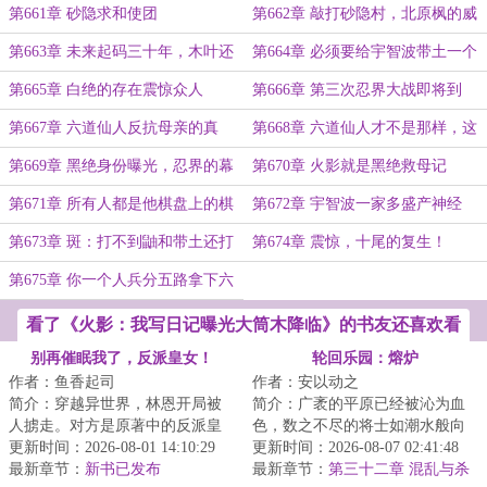
划开始
第661章 砂隐求和使团
第662章 敲打砂隐村，北原枫的威
慑
第663章 未来起码三十年，木叶还
第664章 必须要给宇智波带土一个
会压着砂隐打！
教训
第665章 白绝的存在震惊众人
第666章 第三次忍界大战即将到
来，席卷全大陆
第667章 六道仙人反抗母亲的真
第668章 六道仙人才不是那样，这
相，岸本的隐藏剧情？
都是北原枫的阴谋论啦！
第669章 黑绝身份曝光，忍界的幕
第670章 火影就是黑绝救母记
后黑手！
第671章 所有人都是他棋盘上的棋
第672章 宇智波一家多盛产神经
子
病，直戳宇智波鼬肺管子
第673章 斑：打不到鼬和带土还打
第674章 震惊，十尾的复生！
不到你团藏吗？
第675章 你一个人兵分五路拿下六
道仙人！
看了《火影：我写日记曝光大筒木降临》的书友还喜欢看
别再催眠我了，反派皇女！
轮回乐园：熔炉
作者：鱼香起司
作者：安以动之
简介：穿越异世界，林恩开局被
简介：广袤的平原已经被沁为血
人掳走。对方是原著中的反派皇
色，数之不尽的将士如潮水般向
女，要拿他做催眠实验。为了活
更新时间：2026-08-01 14:10:29
徐岳涌去，却在临近时被一杆方
更新时间：2026-08-07 02:41:48
命，林恩不得不...
最新章节：
新书已发布
天画戟拍碎，化...
最新章节：
第三十二章 混乱与杀