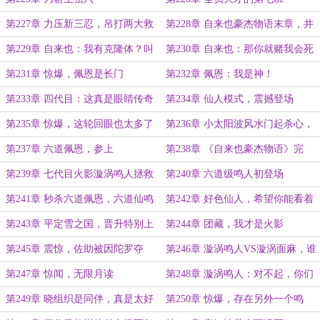
第227章 力压新三忍，吊打两大救
第228章 自来也豪杰物语末章，井
世主，差一点杀死六代目火影，谁不
蛙终散于大海
第229章 自来也：我有克隆体？叫
第230章 自来也：那你就赌我会死
服？
果心居士？
吧！
第231章 惊爆，佩恩是长门
第232章 佩恩：我是神！
第233章 四代目：这真是眼睛传奇
第234章 仙人模式，震撼登场
的世界啊？
第235章 惊爆，这轮回眼也太多了
第236章 小太阳波风水门起杀心，
吧
长门！！！！
第237章 六道佩恩，参上
第238章 《自来也豪杰物语》完
结，《漩涡鸣人物语》上线！
第239章 七代目火影漩涡鸣人拯救
第240章 六道级鸣人初登场
自来也的可能性？
第241章 秒杀六道佩恩，六道仙鸣
第242章 好色仙人，希望你能看着
战力，震慑全场
我成为火影！
第243章 平定雪之国，晋升特别上
第244章 团藏，我才是火影
忍
第245章 震惊，佐助被因陀罗夺
第246章 漩涡鸣人VS漩涡面麻，谁
舍？
才是正版？
第247章 惊闻，无限月读
第248章 漩涡鸣人：对不起，你们
不是我的爸爸妈妈
第249章 晓组织是同伴，真是太好
第250章 惊爆，存在另外一个鸣