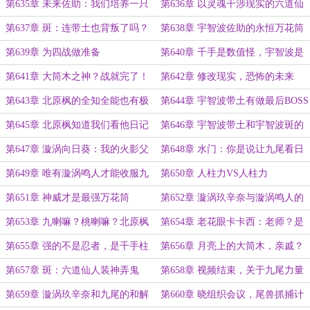
式！没错！
第635章 未来佐助：我们培养一只
第636章 以灵魂干涉现实的六道仙
小十尾吧
人，不可想象
第637章 斑：连带土也背叛了吗？
第638章 宇智波佐助的永恒万花筒
诞生
第639章 为四战做准备
第640章 千手是数值怪，宇智波是
机制怪
第641章 大筒木之神？战就完了！
第642章 修改现实，恐怖的未来
第643章 北原枫的全知全能也有极
第644章 宇智波带土有做最后BOSS
限？
的资质
第645章 北原枫知道我们看他日记
第646章 宇智波带土和宇智波斑的
了？
内讧
第647章 漩涡向日葵：我的火影父
第648章 水门：你是说让九尾看日
亲
记？那能行？
第649章 唯有漩涡鸣人才能收服九
第650章 人柱力VS人柱力
尾
第651章 神威才是最强万花筒
第652章 漩涡玖辛奈与漩涡鸣人的
差距
第653章 九喇嘛？桃喇嘛？北原枫
第654章 老花眼卡卡西：老师？是
真是促狭的很！
你吗？
第655章 强的不是忍者，是千手柱
第656章 月亮上的大筒木，亲戚？
间和宇智波斑
会一会！
第657章 斑：六道仙人装神弄鬼
第658章 视频结束，关于九尾力量
开发的全新决议
第659章 漩涡玖辛奈和九尾的和解
第660章 晓组织会议，尾兽抓捕计