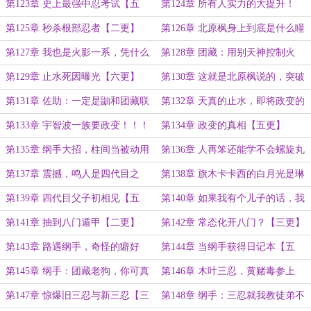
更】
更】
第123章 史上最强中忍考试【五
第124章 所有人实力的大提升！
更】
【一更】
第125章 秒杀根部忍者【二更】
第126章 北原枫身上到底是什么瞳
术【三更，求订阅】
第127章 我也是火影一系，凭什么
第128章 团藏：用别天神控制火
我做不得火影【四更】
影？【五更】
第129章 止水死因曝光【六更】
第130章 这就是北原枫说的，突破
影级的办法？【一更】
第131章 佐助：一定是鼬和团藏联
第132章 天真的止水，即将政变的
手害了止水大哥【二更】
宇智波【三更，求一个订阅！】
第133章 宇智波一族要政变！！！
第134章 政变的真相【五更】
【四更】
第135章 纲手大招，柱间当被动用
第136章 人再笨还能学不会螺旋丸
【一更】
么？【二更】
第137章 震撼，鸣人是四代目之
第138章 旗木卡卡西的白月光是琳
子？【三更】
还是宇智波带土？【四更】
第139章 四代目父子初相见【五
第140章 如果我有个儿子的话，我
更】
想把他培养成像你这样的忍者，鸣
第141章 抽到八门遁甲【二更】
第142章 常态化开八门？【三更】
人！
第143章 路遇纲手，奇怪的癖好
第144章 当纲手获得日记本【五
【四更】
更】
第145章 纲手：团藏老狗，你可真
第146章 木叶三忍，黄赌毒参上
该死啊【一更】
【二更】
第147章 惊爆旧三忍与新三忍【三
第148章 纲手：三忍就我教徒弟不