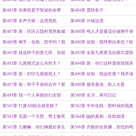
部
第483章 你果然是宇智波的余孽
第484章 震惊各方
第485章 名声大噪，边境危机
第486章 分镇边境
第487章 斑：区区云隐村竟然敢威
第488章 鸣人才是最适合做纲手弟
胁木叶？
子的那个
第489章 纲手：佐助，想学吗？我
第490章 佐助：我拜师自来也？蛤
教你！
蟆仙人佐助？
第491章 就这样子的第七班，你就
第492章 全新九尾查克拉模式震惊
说帅不帅吧！
众人
第493章 九尾模式这么吊炸天？
第494章 斑：你们这样显得我很呆
哎
第495章 斑：封印九尾能死人？
第496章 佐助：我会吃瘪？我开须
佐能乎我会吃瘪？
第497章 斑：和千手扉间合作？那
第498章 接管基地，欺人太甚
不如死了算了！
第499章 我一个人单挑你们全部
第500章 全灭，再写日记
第501章 打废AB组合就安静了
第502章 中年佐助：那时候的我真
是不知道天高地厚
第503章 见面一个天照，带土惨死
第504章 鼬的真相，佐助崩溃
第505章 九喇嘛：你们俩最好多生
第506章 开眼的佐良娜，担忧的鸣