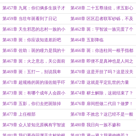
瞭望星空？
第457章 九尾：你们俩多生孩子才
第458章 二十五尊须佐，求五影心
是王道
理阴影面积是多少？
第459章 当壮年斑看到了日记
第460章 区区忍者联军砂砾，不及
我分毫。
第461章 天生邪恶的志村一族的小
第462章 斑：宇智波一族完蛋了个
鬼！
屁的了？
第463章 斑：你应该知道差距吧
第464章 五影降临
第465章 佐助：斑的瞳力是我的十
第466章 斑：你连柱间一根手指都
倍以上
比不上
第467章 斑：火之意志，关公面前
第468章 即便不是真神也是人间之
耍大刀
神
第469章 斑：五打一，别说我卑
第470章 这是开挂了吗？这是没关
鄙，毕竟你们是五影
吧！
第471章 超规格的斑的须佐能乎吓
第472章 这就是平定乱世的力量
傻众人
第473章 斑：有哪个成年人会跟小
第474章 秽土解除，这就结束了？
孩动怒的？
没意思！
第475章 五影，你们去把斑除掉
第476章 扉间想做二代目？做梦！
第477章 上任根部
第478章 不效忠？这已经不是一般
的下属了，必须重拳出击
第479章 众人皆知北原枫有宇智波
第480章 我日向一族不掺和
血脉
第481章 我们要夺回属于志村的根
第482章 避一避？我避他锋芒？