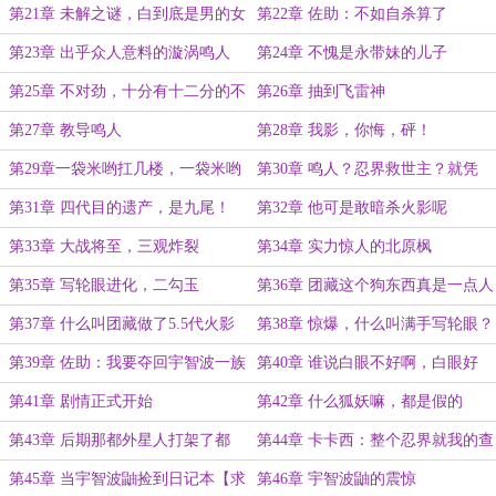
个毛线的火影
第21章 未解之谜，白到底是男的女
第22章 佐助：不如自杀算了
的
第23章 出乎众人意料的漩涡鸣人
第24章 不愧是永带妹的儿子
第25章 不对劲，十分有十二分的不
第26章 抽到飞雷神
对劲
第27章 教导鸣人
第28章 我影，你悔，砰！
第29章一袋米哟扛几楼，一袋米哟
第30章 鸣人？忍界救世主？就凭
扛二楼，辛辣天森
他？
第31章 四代目的遗产，是九尾！
第32章 他可是敢暗杀火影呢
第33章 大战将至，三观炸裂
第34章 实力惊人的北原枫
第35章 写轮眼进化，二勾玉
第36章 团藏这个狗东西真是一点人
事不干啊
第37章 什么叫团藏做了5.5代火影
第38章 惊爆，什么叫满手写轮眼？
啊？
第39章 佐助：我要夺回宇智波一族
第40章 谁说白眼不好啊，白眼好
的写轮眼
啊，白眼得学【求月票】
第41章 剧情正式开始
第42章 什么狐妖嘛，都是假的
第43章 后期那都外星人打架了都
第44章 卡卡西：整个忍界就我的查
克拉量最少嘛？为什么盯着我不放
第45章 当宇智波鼬捡到日记本【求
第46章 宇智波鼬的震惊