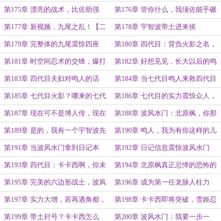
人【二更】
都头七【三更】
第175章 漂亮的战术，比佐助强
第176章 管你什么，我须佐能乎碾
【四更】
压【一更】
第177章 新视频，九尾之乱！【二
第178章 宇智波带土进来挨
更】
打！！！【三更】
第179章 完整体的九尾震惊四座
第180章 四代目：背负火影之名，
【四更】
守护村中的家人，这是我现在应尽的
第181章 时空间忍术的交锋，爆打
第182章 好想见见，长大以后的鸣
义务
逆徒【二更】
人啊【三更】
第183章 四代目夫妇对鸣人的话
第184章 当七代目鸣人来救四代目
【四更】
夫妇【一更】
第185章 七代目火影？哪来的七代
第186章 七代目的实力震惊众人，
目？【二更】
这就是救世主的含金量？【三更】
第187章 现在可不是博人传，现在
第188章 波风水门：北原枫，你那
是火影忍者鸣人传！【四更】
是写轮眼对吧
第189章 是的，我有一个宇智波先
第190章 鸣人，我为有你这样的儿
祖【二更】
子而感觉到骄傲【三更】
第191章 当波风水门拿到日记本
第192章 日记信息震惊波风水门
【四更】
第193章 四代目：卡卡西啊，你未
第194章 北原枫真正忌惮的恐怖的
来怎么长歪了啊？
神之一族大筒木一族
第195章 完美的六边形战士，波风
第196章 成为第一任龙脉人柱力
水门
【求月票】
第197章 实力大增，若再遇角都，
第198章 卡卡西即将突破，雪姬忍
打死他
法帖参上【三更】
第199章 带土封号？卡卡西怎么
第200章 波风水门：我要一步一