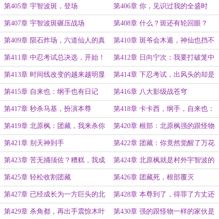
第405章 宇智波斑，登场
第406章 你，见识过我的全盛时
期？
第407章 宇智波斑碾压战场
第408章 什么？斑还有轮回眼？
第409章 陨石炸场，六道仙人的真
第410章 斑爷会木遁，神仙也挡不
正力量
住啊！
第411章 中忍考试总决选，开始！
第412章 日向宁次：我要打破笼中
鸟
第413章 时间线改变的越来越明显
第414章 下忍考试，出风头的却是
了
北原枫
第415章 自来也：纲手也有日记
第416章 八大影级战苍穹
本？
第417章 秒杀马基，扮演本尊
第418章 卡卡西，纲手，自来也：
你们也有日记？
第419章 北原枫：团藏，我来杀你
第420章 根部：北原枫强的跟怪物
了
一样
第421章 别天神到手
第422章 团藏：你竟然觉醒了万花
筒？
第423章 苦无捅须佐？糟糕，我成
第424章 北原枫就是村外宇智波的
佐助了？
一员
第425章 轻松收割团藏
第426章 团藏死，根部覆灭
第427章 已经成长为一方巨头的北
第428章 本尊到了，得罪了方丈还
原枫。
想跑？
第429章 杀角都，再出手震惊木叶
第430章 强的跟怪物一样的家伙是