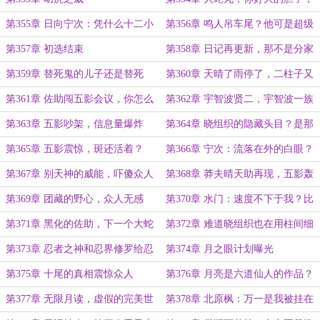
竟然敢出现在我的面前？
第355章 日向宁次：凭什么十二小
第356章 鸣人吊车尾？他可是超级
强只有我一个死掉！
火影二代啊！
第357章 初选结束
第358章 日记再更新，那不是分家
为宗家而死，是弟弟为哥哥而死
第359章 替死鬼的儿子还是替死
第360章 天晴了雨停了，二柱子又
鬼？我绝不接受！
行了
第361章 佐助闯五影会议，你怎么
第362章 宇智波贤二，宇智波一族
不叫一打七呢
覆灭，你有参与吧？
第363章 五影吵架，信息量爆炸
第364章 晓组织的隐藏头目？是那
个宇智波斑么？
第365章 五影震惊，斑还活着？
第366章 宁次：流落在外的白眼？
突破笼中鸟的机会
第367章 别天神的威能，吓傻众人
第368章 莽夫晴天助再现，五影轰
动
第369章 团藏的野心，众人无感
第370章 水门：速度不下于我？比
比看！雷影！
第371章 黑化的佐助，下一个大蛇
第372章 难道晓组织也在用柱间细
丸
胞做实验？
第373章 忍者之神和忍界修罗给忍
第374章 月之眼计划曝光
界造成的心理阴影
第375章 十尾的真相震惊众人
第376章 月亮是六道仙人的作品？
第377章 无限月读，虚假的完美世
第378章 北原枫：万一是我被挂在