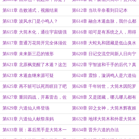
智波佐助吗？
眼
第611章 击败浦式，视频结束
第612章 当玖辛奈看到日记本
第613章 波风水门是小鸣人？
第614章 融合木遁血脉，我什么都
不缺了
第615章 大筒木化，通往宇宙级强
第616章 咱可是有系统之人，用得
者的门票
着那么没底线吗？
第617章 普通万花筒开完全体须佐
第618章 大蛇丸和团藏是低山臭水
能乎？这合理吗？
遇知音
第619章 未来新三忍的雏形
第620章 日记交流空间新人日向宁
次参上
第621章 北原枫觉醒了木遁？这怎
第622章 宇智波和千手的后代？真
么可能？
是难以想象！
第623章 木遁血继来源可疑
第624章 震惊，漩涡鸣人是六道仙
人儿子？
第625章 再不斩可以死而瞑目了吧
第626章 千年转世，大筒木因陀罗
的怨念是什么呢？
第627章 重回四战，开幕雷击，佐
第628章 又是团藏，哪儿哪儿都有
助濒死
你
第629章 六道仙人终登场
第630章 卯之女神，大筒木辉夜姬
参上
第631章 六道仙人献祭亲妈
第632章 地球大筒木和外星大筒木
的区别
第633章 斑：幕后黑手是大筒木一
第634章 晋升六道的办法