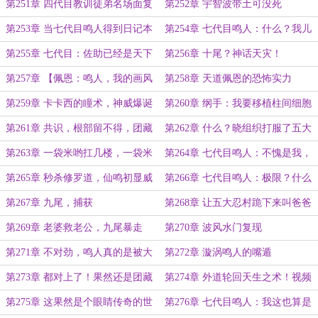
了！！
人？
第251章 四代目教训徒弟名场面复
第252章 宇智波带土可没死
现
第253章 当七代目鸣人得到日记本
第254章 七代目鸣人：什么？我儿
子成大筒木了？
第255章 七代目：佐助已经是天下
第256章 十尾？神话天灾！
无敌了，这大筒一式是谁的部将？
第257章 【佩恩：鸣人，我的画风
第258章 天道佩恩的恐怖实力
在你之上啊！】
第259章 卡卡西的瞳术，神威爆诞
第260章 纲手：我要移植柱间细胞
登场！【拜求订阅】
【求订阅】
第261章 共识，根部留不得，团藏
第262章 什么？晓组织打服了五大
也留不得！【求订阅】
忍村？
第263章 一袋米哟扛几楼，一袋米
第264章 七代目鸣人：不愧是我，
哟扛二楼，辛辣天生！
帅到掉渣！【求个订阅】
第265章 秒杀修罗道，仙鸣初显威
第266章 七代目鸣人：极限？什么
力
极限，我没有极限。
第267章 九尾，捕获
第268章 让五大忍村跪下来叫爸爸
第269章 老婆救老公，九尾暴走
第270章 波风水门复现
第271章 不对劲，鸣人真的是被大
第272章 漩涡鸣人的嘴遁
筒木影响了吧
第273章 都对上了！果然还是团藏
第274章 外道轮回天生之术！视频
这个狗东西干的！
终落幕！
第275章 这果然是个眼睛传奇的世
第276章 七代目鸣人：我这也算是