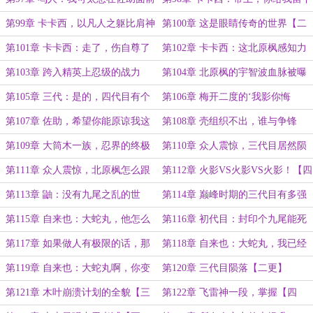
装逼了【四更，求订阅】
了个什么样的珍宝啊【五更，求订
第99章 卡卡西，以凡人之躯比肩神
第100章 这是眼睛传奇的世界【二
阅】
明【一更，求订阅】
更，求订阅】
第101章 卡卡西：走了，伤自尊了
第102章 卡卡西：这北原枫感知力
【三更，求订阅】
也太离谱了吧【四更，求订阅】
第103章 跨入精英上忍级的战力
第104章 北原枫的宇智波血脉被曝
【五更，求订阅】
光【一更，求订阅】
第105章 三代：是的，四代目有个
第106章 梅开二度的‘我影你悔
孩子【二更，求订阅】
砰’【三更，求订阅】
第107章 佐助，希望你能原谅我这
第108章 壳组织不出，谁与争锋
一次，最后一次了【四更，求订阅】
【五更，求订阅】
第109章 大筒木一族，忍界的终极
第110章 众人震惊，三代目居然陨
敌人浮现【一更】
落了【二更】
第111章 众人震惊，北原枫怎么跟
第112章 火影VS火影VS火影！【四
个怪物一样【三更】
更】
第113章 鼬：没有九尾之乱的世
第114章 巅峰时期的三代目有多强
界，真好啊【五更，求月票】
【一更，求订阅】
第115章 自来也：大蛇丸，他怎么
第116章 初代目：封印个九尾能死
敢这么玩弄死者【二更，求订阅】
人？【三更，求月票】
第117章 如果做人有极限的话，那
第118章 自来也：大蛇丸，我已经
么我不做人了【四更，求订阅】
洞悉你的弱点了【五更，求订阅】
第119章 自来也：大蛇丸啊，你变
第120章 三代目陨落【二更】
成了什么样的一个怪物啊【一更】
第121章 木叶崩溃计划的全貌【三
第122章 飞雷神一段，掌握【四