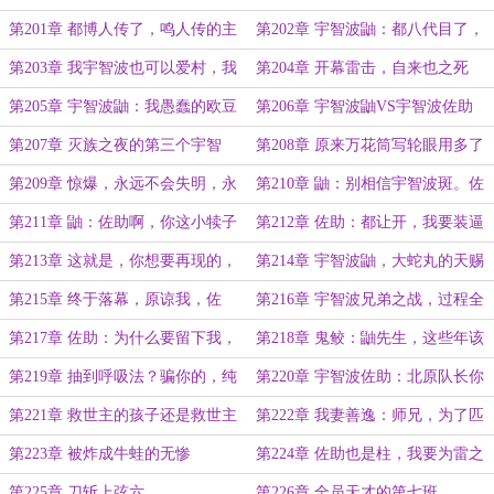
办？【四更，求订阅求月票】
步，一步一步爬到最高！成为火影！
第201章 都博人传了，鸣人传的主
第202章 宇智波鼬：都八代目了，
角鸣人死了也很合理吧
出一个宇智波火影又怎么了？
第203章 我宇智波也可以爱村，我
第204章 开幕雷击，自来也之死
宇智波也可以谈啊
第205章 宇智波鼬：我愚蠢的欧豆
第206章 宇智波鼬VS宇智波佐助
豆哟，痛恨我吧【二更】
【三更】
第207章 灭族之夜的第三个宇智
第208章 原来万花筒写轮眼用多了
波，到底是谁？【四更】
会瞎啊
第209章 惊爆，永远不会失明，永
第210章 鼬：别相信宇智波斑。佐
恒万花筒的秘密！
助：我不听【三更】
第211章 鼬：佐助啊，你这小犊子
第212章 佐助：都让开，我要装逼
长大啦【四更，求月票】
了
第213章 这就是，你想要再现的，
第214章 宇智波鼬，大蛇丸的天赐
我死亡时候的样子么？
克星
第215章 终于落幕，原谅我，佐
第216章 宇智波兄弟之战，过程全
助，这是最后一次了！
错，结果全对
第217章 佐助：为什么要留下我，
第218章 鬼鲛：鼬先生，这些年该
我和爸妈的到底有什么不同？
不会一直都只有我一个人去做任务吧
第219章 抽到呼吸法？骗你的，纯
第220章 宇智波佐助：北原队长你
劲大而已！
有写轮眼对吧
第221章 救世主的孩子还是救世主
第222章 我妻善逸：师兄，为了匹
配到你，我掉了多少分
第223章 被炸成牛蛙的无惨
第224章 佐助也是柱，我要为雷之
呼吸除害
第225章 刀斩上弦六
第226章 全员天才的第七班