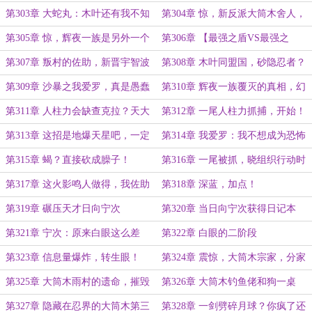
赛一等奖！
第303章 大蛇丸：木叶还有我不知
第304章 惊，新反派大筒木舍人，
道的高手？
考德
第305章 惊，辉夜一族是另外一个
第306章 【最强之盾VS最强之
仙人体家族？
矛！】最后的仙人之体，君麻吕
第307章 叛村的佐助，新晋宇智波
第308章 木叶同盟国，砂隐忍者？
狂笑四杰
开什么玩笑！
第309章 沙暴之我爱罗，真是愚蠢
第310章 辉夜一族覆灭的真相，幻
的名号
觉而已！
第311章 人柱力会缺查克拉？天大
第312章 一尾人柱力抓捕，开始！
的笑话!
第313章 这招是地爆天星吧，一定
第314章 我爱罗：我不想成为恐怖
是吧！
兵器，我是风影！
第315章 蝎？直接砍成臊子！
第316章 一尾被抓，晓组织行动时
间曝光
第317章 这火影鸣人做得，我佐助
第318章 深蓝，加点！
就做不得？
第319章 碾压天才日向宁次
第320章 当日向宁次获得日记本
第321章 宁次：原来白眼这么差
第322章 白眼的二阶段
么？
第323章 信息量爆炸，转生眼！
第324章 震惊，大筒木宗家，分家
的内战这么惨烈？
第325章 大筒木雨村的遗命，摧毁
第326章 大筒木钓鱼佬和狗一桌
忍界
第327章 隐藏在忍界的大筒木第三
第328章 一剑劈碎月球？你疯了还