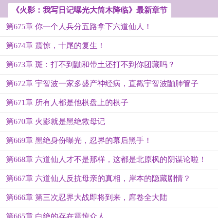
《火影：我写日记曝光大筒木降临》最新章节
第675章 你一个人兵分五路拿下六道仙人！
第674章 震惊，十尾的复生！
第673章 斑：打不到鼬和带土还打不到你团藏吗？
第672章 宇智波一家多盛产神经病，直戳宇智波鼬肺管子
第671章 所有人都是他棋盘上的棋子
第670章 火影就是黑绝救母记
第669章 黑绝身份曝光，忍界的幕后黑手！
第668章 六道仙人才不是那样，这都是北原枫的阴谋论啦！
第667章 六道仙人反抗母亲的真相，岸本的隐藏剧情？
第666章 第三次忍界大战即将到来，席卷全大陆
第665章 白绝的存在震惊众人