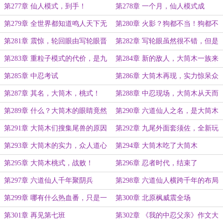
界啊
实现了和平了吧
第277章 仙人模式，到手！
第278章 一个月，仙人模式成
第279章 全世界都知道鸣人天下无
第280章 火影？狗都不当！狗都不
敌，除了博人
当我当！
第281章 震惊，轮回眼由写轮眼晋
第282章 写轮眼虽然很不错，但是
升，白眼才是万物起源
轮回眼更加的海阔天空嘛！
第283章 重粒子模式的代价，是九
第284章 新的敌人，大筒木一族来
尾死亡
袭
第285章 中忍考试
第286章 大筒木再现，实力惊呆众
人
第287章 其名，大筒木，桃式！
第288章 中忍现场，大筒木从天而
降
第289章 什么？大筒木的眼睛竟然
第290章 六道仙人之名，是大筒木
是白眼？
羽衣？
第291章 大筒木们搜集尾兽的原因
第292章 九尾外面套须佐，全新玩
法
第293章 大筒木的实力，众人道心
第294章 大筒木吃了大筒木
差点崩溃
第295章 大筒木桃式，战败！
第296章 忍者时代，结束了
第297章 六道仙人千年聚阴兵
第298章 六道仙人横跨千年的布局
第299章 哪有什么热血番，只是一
第300章 北原枫威震全场
群二代们的大乱斗而已
第301章 再见第七班
第302章 《我的中忍父亲》作文大