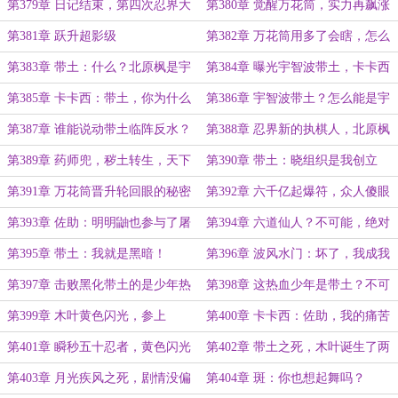
界
神树上做梦呢？
第379章 日记结束，第四次忍界大
第380章 觉醒万花筒，实力再飙涨
战，宣战
第381章 跃升超影级
第382章 万花筒用多了会瞎，怎么
办？
第383章 带土：什么？北原枫是宇
第384章 曝光宇智波带土，卡卡西
智波？
破大防
第385章 卡卡西：带土，你为什么
第386章 宇智波带土？怎么能是宇
不来杀我
智波带土呢？
第387章 谁能说动带土临阵反水？
第388章 忍界新的执棋人，北原枫
第389章 药师兜，秽土转生，天下
第390章 带土：晓组织是我创立
大乱
的，轮回眼也是我的
第391章 万花筒晋升轮回眼的秘密
第392章 六千亿起爆符，众人傻眼
第393章 佐助：明明鼬也参与了屠
第394章 六道仙人？不可能，绝对
杀，为什么不带走写轮眼
不可能！
第395章 带土：我就是黑暗！
第396章 波风水门：坏了，我成我
儿子了？
第397章 击败黑化带土的是少年热
第398章 这热血少年是带土？不可
血带土
能，绝对不可能！
第399章 木叶黄色闪光，参上
第400章 卡卡西：佐助，我的痛苦
在你之上啊！
第401章 瞬秒五十忍者，黄色闪光
第402章 带土之死，木叶诞生了两
震惊众人
位写轮眼英雄
第403章 月光疾风之死，剧情没偏
第404章 斑：你也想起舞吗？