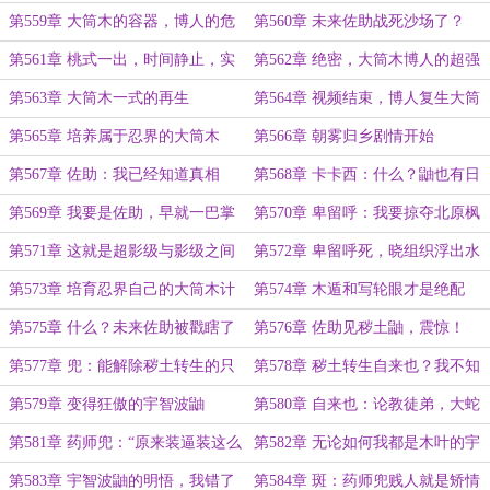
置？
惊！
第559章 大筒木的容器，博人的危
第560章 未来佐助战死沙场了？
机
第561章 桃式一出，时间静止，实
第562章 绝密，大筒木博人的超强
力震惊众人
实力
第563章 大筒木一式的再生
第564章 视频结束，博人复生大筒
木
第565章 培养属于忍界的大筒木
第566章 朝雾归乡剧情开始
第567章 佐助：我已经知道真相
第568章 卡卡西：什么？鼬也有日
了，哥哥
记？
第569章 我要是佐助，早就一巴掌
第570章 卑留呼：我要掠夺北原枫
甩你脸上了
的写轮眼
第571章 这就是超影级与影级之间
第572章 卑留呼死，晓组织浮出水
那条不可逾越的鸿沟
面
第573章 培育忍界自己的大筒木计
第574章 木遁和写轮眼才是绝配
划
第575章 什么？未来佐助被戳瞎了
第576章 佐助见秽土鼬，震惊！
轮回眼？
第577章 兜：能解除秽土转生的只
第578章 秽土转生自来也？我不知
有我
道如何面对他！
第579章 变得狂傲的宇智波鼬
第580章 自来也：论教徒弟，大蛇
丸你不行啊
第581章 药师兜：“原来装逼装这么
第582章 无论如何我都是木叶的宇
爽啊！”
智波鼬
第583章 宇智波鼬的明悟，我错了
第584章 斑：药师兜贱人就是矫情