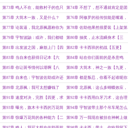
他？
第73章 鸣人不在，能救村子的也只
第74章 不想了，想不通就肯定是团
有佐助了吧。
藏的阴谋。
第75章 大筒木一族，又是什么？
第76章 阿修罗的祖传技能是嘴遁，
因陀罗的祖传技能是装遁
第77章 论装逼，我北原枫愿称你为
第78章 佐助他果然很爱装【上架第
最强
一更，求订阅月票】
第79章 宇智波鼬：或许，我们都错
第80章 抽奖，止水流瞬身术【三
了吧，父亲。【二更】
更】
第81章 出发波之国，麻烦上门【四
第82章 卡卡西班的初战【五更】
更】
第83章 当自来也获得日记本【六
第84章 站在你们面前的是杀意鸣
更】
人，不装佐助【七更，求订阅，求月
第85章 你让斑爷情何以堪啊【八
第86章 大筒木，神之一族【九更，
票】
更，求订阅】
求订阅】
第87章 自来也：宇智波佐助或许还
第88章 都是叛忍，你看不起谁呢你
有救【十更，求订阅】
【一更，求订阅】
第89章 北原枫：我可太想赚钱了
第90章 北原枫：这么多蝴蝶效应，
【二更，求订阅】
累了，毁灭吧【三更，求订阅】
第91章 速度对决，完胜【四更，求
第92章 卡卡西用白牙刀术，这合理
订阅】
嘛？【五更，求订阅】
第93章 曝光，旗木卡卡西的万花筒
第94章 宇智波带土那个吊车尾怎么
写轮眼【六更一万八，求订阅】
可能觉醒万花筒【一更，求订阅】
第95章 惊爆万花筒的各种能力【二
第96章 万一我现在被挂在神树上做
更，求订阅】
梦怎么办？【三更，求订阅】
第97章 鸣人：我可太想在佐助面前
第98章 卡卡西：带土，你给我留下