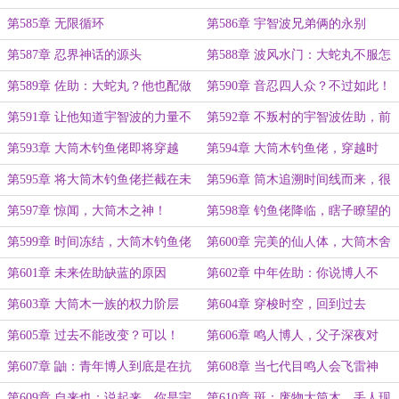
第585章 无限循环
第586章 宇智波兄弟俩的永别
第587章 忍界神话的源头
第588章 波风水门：大蛇丸不服怎
么办，干！
第589章 佐助：大蛇丸？他也配做
第590章 音忍四人众？不过如此！
我的主人？呸！
第591章 让他知道宇智波的力量不
第592章 不叛村的宇智波佐助，前
是他能够觊觎的
途无量
第593章 大筒木钓鱼佬即将穿越
第594章 大筒木钓鱼佬，穿越时
空？众人震骇！
第595章 将大筒木钓鱼佬拦截在未
第596章 筒木追溯时间线而来，很
来
可能是冲着九尾来的
第597章 惊闻，大筒木之神！
第598章 钓鱼佬降临，瞎子瞭望的
星空，地狱笑话
第599章 时间冻结，大筒木钓鱼佬
第600章 完美的仙人体，大筒木舍
的威势
人
第601章 未来佐助缺蓝的原因
第602章 中年佐助：你说博人不
行，你那个年纪就行了？
第603章 大筒木一族的权力阶层
第604章 穿梭时空，回到过去
第605章 过去不能改变？可以！
第606章 鸣人博人，父子深夜对
话，和解
第607章 鼬：青年博人到底是在抗
第608章 当七代目鸣人会飞雷神
衡什么存在？
第609章 自来也：说起来，你是宇
第610章 斑：废物大筒木，丢人现