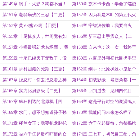
更】
行？【四更】
第149章 纲手：火影？狗都不当！
第150章 旗木卡卡西：学会了螺旋
【五更】
丸的鸣人，更像老师了【一更】
第151章 老弱病残的三忍【二更】
第152章 因为我是木叶的第五代火
影【三更】
第153章 黄VS赌VS毒【四更】
第154章 宇智波佐助：我要当火
影！【五更】
第155章 十尾惊众人，世间竟有如
第156章 新三忍出手震众人【二
此怪物？【一更】
更】
第157章 小樱最强幻术名场面，‘我
第158章 自来也：这一次，我终于
好像追上他们了’【三更】
找到了命运之子了【四更】
第159章 十尾已经天下无敌了，没
第160章 八百里外朝初代目扔手里
想到还有高手，这是谁的部将【一
剑的强者，角都【二更】
第161章 志村团藏的死期【三更】
第162章 纲手：北原枫这小鬼是个
更】
天才【四更】
第163章 泷忍村：你去把忍者之神
第164章 初战影级，暴揍角都【一
干掉。角都：打忍者之神？我吗？五
更】
第165章 实力比肩影级【二更】
第166章 回到过去，见到四代目
更
【三更】
第167章 疯狂剧透的北原枫【四
第168章 这是平行时空的漩涡鸣人
更】
【一更】
第169章 水门，想不想知道孙子孙
第170章 我能问问未来怎么样了
女的样子？【二更】
么？【三更】
第171章 楼兰女王：我要把龙脉托
第172章 六千亿起爆符，角都揭棺
付给你【四更】
而起【一更】
第173章 被六千亿起爆符吓懵的众
第174章 三七开，初代目三拳，角