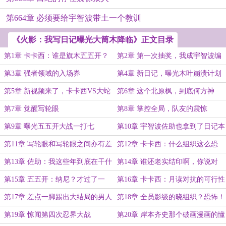
第664章 必须要给宇智波带土一个教训
《火影：我写日记曝光大筒木降临》正文目录
第1章 卡卡西：谁是旗木五五开？
第2章 第一次抽奖，我成宇智波编
我嘛？
外人员了？
第3章 强者领域的入场券
第4章 新日记，曝光木叶崩溃计划
第5章 新视频来了，卡卡西VS大蛇
第6章 这个北原枫，到底何方神
丸
圣？
第7章 觉醒写轮眼
第8章 掌控全局，队友的震惊
第9章 曝光五五开大战一打七
第10章 宇智波佐助也拿到了日记本
第11章 写轮眼和写轮眼之间亦有差
第12章 卡卡西：什么组织这么恐
距
怖？
第13章 佐助：我这些年到底在干什
第14章 谁还老实结印啊，你说对
么啊
吧，鬼鲛
第15章 五五开：纳尼？才过了一
第16章 卡卡西：月读对抗的可行性
秒？
分析报告
第17章 差点一脚踢出大结局的男人
第18章 全员影级的晓组织？恐怖！
第19章 惊闻第四次忍界大战
第20章 岸本齐史那个破画漫画的懂