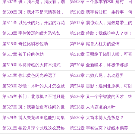
孩子多种树
佐
第507章 斑：我不是，我没有，别
第508章 三个版本的木叶建村，日
乱说
向吹牛了？
第509章 斑：我才不是悲情英雄，
第510章 我宇智波斑一生行事，何
这就是我的野心
须向他人解释？
第511章 以兄长的死，开启的万花
第512章 震惊众人，鬼鲛是带土的
筒
人？
第513章 宇智波斑的瞳力恐怖如
第514章 佐助：我保护鸣人？爽！
斯？
第515章 奇拉比瞬秒佐助
第516章 尾兽人柱力的恐怖
第517章 被干碎的佐助
第518章 天照终于烧到人啦，可喜
可贺
第519章 即将降临的大筒木浦式
第520章 全新瞳术，终极伊邪那
岐，奇拉比来袭
第521章 你比黄色闪光差远了
第522章 击败八尾，名动忍界
第523章 砂隐：木叶的人才怎么就
第524章 雷影：遇到北原枫，可以
这么多呢
直接放弃任务
第525章 长门：北原枫？不过只是
第526章 又一个宇智波的天才，终
一个凡人而已
结谷
第527章 斑：我要创造有柱间的世
第528章 人均霸凌的木叶
界
第529章 博人去龙珠里也能打两集
第530章 大筒木博人是叛忍？
第531章 摧毁月球？龙珠这么恐怖
第532章 宇智波斑？提线木偶罢