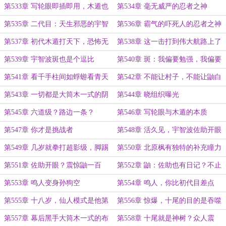
的吗？
了！
第533章 写轮眼即插即用，木遁也
第534章 毫无威严的忍者之神
不差！
第535章 二代目：天生邪恶的宇智
第536章 霸气的吓死人的忍者之神
波小鬼
第537章 初代木遁打天下，恐怖无
第538章 这一击打到伟大航路上了
边
吧
第539章 宇智波斑也是个逗比
第540章 斑：我偏要勉强，我偏要
做二代目火影
第541章 看千手柱间如蜉蝣看青天
第542章 不能让村子，不能让鼬白
白消失
第543章 一切都是大筒木一式的阴
第544章 晓组织曝光
谋啦
第545章 六道级？路边一条？
第546章 写轮眼与木遁的本质
第547章 你才是挑战者
第548章 活久见，宇智波佐助开眼
了
第549章 几岁就拳打超影级，脚踢
第550章 北原枫有独特的补充瞳力
六道级的怪物
的办法
第551章 佐助开眼？震惊鼬一百
第552章 鼬：佐助也有日记？不止
年！
我有日记？
第553章 鸣人变身孙狗空
第554章 鸣人，你比初代目差点
啥？干！
第555章 十八岁，仙人模式是他第
第556章 惊爆，十尾的目的是吞噬
一张王牌，三十岁，是最后一张王牌
忍界
第557章 幕后黑手大筒木一式的布
第558章 十尾就是神树？众人震