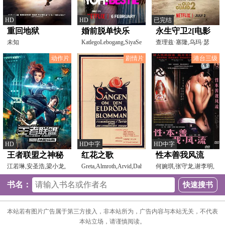
HD
HD
已完结
重回地狱
婚前脱单快乐
永生守卫2[电影
未知
KatlegoLebogang,SiyaSepotokeleRaymond
解说]
查理兹·塞隆,乌玛·瑟
曼,亨利·戈尔丁,切
动作片
剧情片
港台三级
HD
HD中字
HD中字
王者联盟之神秘
红花之歌
性本善我风流
病毒
江若琳,安圣浩,梁小龙,
Greta,Almroth,Arvid,Dahlberg,
何婉琪,张守龙,谢李明,
班杰,童冰玉,房程程,
约翰·埃克
安妮,可儿,伊莲,卢亮
书名：
本站若有图片广告属于第三方接入，非本站所为，广告内容与本站无关，不代表
本站立场，请谨慎阅读。