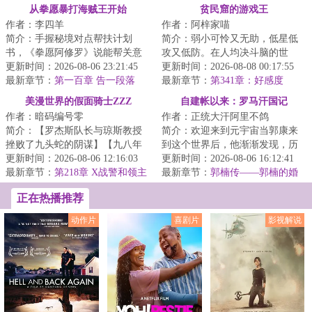
机
从拳愿暴打海贼王开始
贫民窟的游戏王
作者：李四羊
作者：阿梓家喵
简介：手握秘境对点帮扶计划
简介：弱小可怜又无助，低星低
书，《拳愿阿修罗》说能帮关意
攻又低防。在人均决斗脑的世
攻略《海贼王》，关意起初是不
更新时间：2026-08-06 23:21:45
界，什么效果都没有的凡骨怪
更新时间：2026-08-08 00:17:55
信的。直到他发现...
最新章节：
第一百章 告一段落
兽，被当做了毫无用...
最新章节：
第341章：好感度
100？意外的重逢（三合一求月
美漫世界的假面骑士ZZZ
自建帐以来：罗马汗国记
票）
作者：暗码编号零
作者：正统大汗阿里不鸽
简介：【罗杰斯队长与琼斯教授
简介：欢迎来到元宇宙当郭康来
挫败了九头蛇的阴谋】【九八年
到这个世界后，他渐渐发现，历
摧毁浣熊市的导弹来自于斯塔克
更新时间：2026-08-06 12:16:03
史似乎有些不对。在东罗马故
更新时间：2026-08-06 16:12:41
工业】穿越而来...
最新章节：
第218章 X战警和领主
地，出现了一个被...
最新章节：
郭楠传——郭楠的婚
七号
姻大事
正在热播推荐
动作片
喜剧片
影视解说