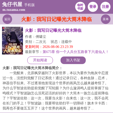
兔仔书屋
手机版
临时
登录
注册
书架
m.tuzama.com
火影：我写日记曝光大筒木降临
返回
菜单
火影：我写日记曝光大筒木降临
作者：傅啸尘
类别：二次元
状态：连载中
更新时间：2026-08-06 23:23:39
最新章节：
第675章 你一个人兵分五路拿下六道仙人！
开始阅读
加入书架
火影：我写日记曝光大筒木降临简介：
一觉醒来，北原枫穿越到了火影世界，本以为要作为炮灰中忍渡
过一生，没想到觉醒了日记系统！通过记录日记，各种血脉，忍术，
神器信手拈来。不过逐渐他发现这个世界的画风怎么越来越奇怪了。
为什么宇智波佐助提前觉醒了写轮眼？为什么漩涡鸣人提前掌握了仙
鸣模式？宇智波鼬怎么没死还活的好好的？大筒木一族怎么提前降临
了？宇智波佐助：这一次，我要当火影！自来也：这一次，我不会死
在长门的手上！宇智波鼬：我要帮佐助扫平一切障碍！旗木卡卡西：
我再也不要做五五开了！这个世界的画风，越来越奇怪了...