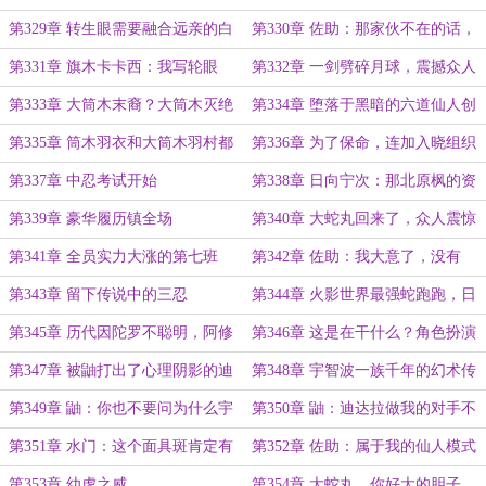
人
是我疯了？
第329章 转生眼需要融合远亲的白
第330章 佐助：那家伙不在的话，
眼么？
能守护村子的也只有我了
第331章 旗木卡卡西：我写轮眼
第332章 一剑劈碎月球，震撼众人
呢？我那么大一只写轮眼呢？
第333章 大筒木末裔？大筒木灭绝
第334章 堕落于黑暗的六道仙人创
了？
造的世界啊，毁灭吧
第335章 筒木羽衣和大筒木羽村都
第336章 为了保命，连加入晓组织
没死
这样的话都说出来了
第337章 中忍考试开始
第338章 日向宁次：那北原枫的资
料有么？
第339章 豪华履历镇全场
第340章 大蛇丸回来了，众人震惊
第341章 全员实力大涨的第七班
第342章 佐助：我大意了，没有
闪！难道我真是晴天助？
第343章 留下传说中的三忍
第344章 火影世界最强蛇跑跑，日
记再更新
第345章 历代因陀罗不聪明，阿修
第346章 这是在干什么？角色扮演
罗也差不多啊
么？
第347章 被鼬打出了心理阴影的迪
第348章 宇智波一族千年的幻术传
达拉
统
第349章 鼬：你也不要问为什么宇
第350章 鼬：迪达拉做我的对手不
智波一族差点没了！振兴宇智波就完
够格
第351章 水门：这个面具斑肯定有
第352章 佐助：属于我的仙人模式
了！
阴谋
第353章 幼虎之威
第354章 大蛇丸，你好大的胆子，