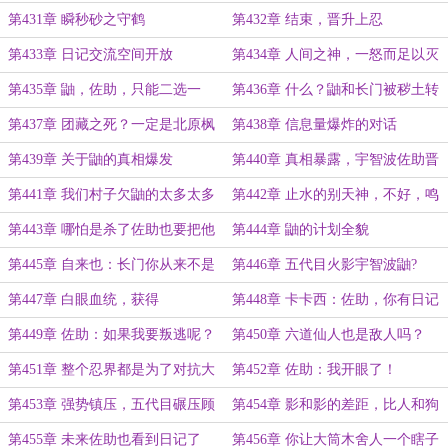
你的学生？
第431章 瞬秒砂之守鹤
第432章 结束，晋升上忍
第433章 日记交流空间开放
第434章 人间之神，一怒而足以灭
一国的存在！
第435章 鼬，佐助，只能二选一
第436章 什么？鼬和长门被秽土转
生了？
第437章 团藏之死？一定是北原枫
第438章 信息量爆炸的对话
干的
第439章 关于鼬的真相爆发
第440章 真相暴露，宇智波佐助晋
升万花筒
第441章 我们村子欠鼬的太多太多
第442章 止水的别天神，不好，鸣
了
人意志要被修改
第443章 哪怕是杀了佐助也要把他
第444章 鼬的计划全貌
带回来
第445章 自来也：长门你从来不是
第446章 五代目火影宇智波鼬?
劣作
第447章 白眼血统，获得
第448章 卡卡西：佐助，你有日记
对吧？
第449章 佐助：如果我要叛逃呢？
第450章 六道仙人也是敌人吗？
第451章 整个忍界都是为了对抗大
第452章 佐助：我开眼了！
筒木本家的兵营
第453章 强势镇压，五代目碾压顾
第454章 影和影的差距，比人和狗
问团
都大
第455章 未来佐助也看到日记了
第456章 你让大筒木舍人一个瞎子