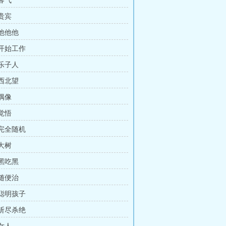
 客气
 贵宾
 他他他
 开始工作
 乐子人
 西北望
 偶像
 觉悟
 完全随机
 大树
 黑吃黑
 随便治
 聪明孩子
 斩尽杀绝