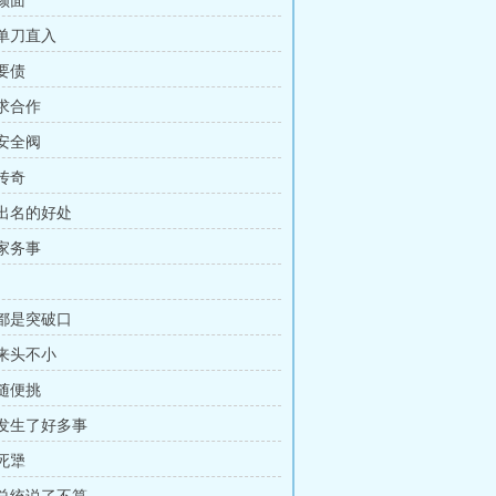
 颜面
 单刀直入
 要债
 求合作
 安全阀
 传奇
 出名的好处
 家务事
 都是突破口
 来头不小
 随便挑
 发生了好多事
 死犟