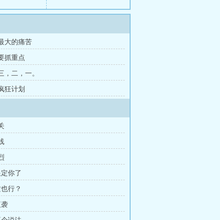
 最大的痛苦
 要抓重点
 三，二，一。
 疯狂计划
关
线
烈
跟定你了
这也行？
夜袭