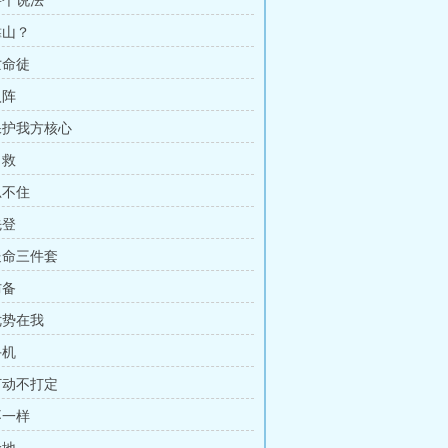
要个说法
靠山？
亡命徒
入阵
 保护我方核心
自救
忍不住
先登
 送命三件套
防备
优势在我
手机
 打动不打定
不一样