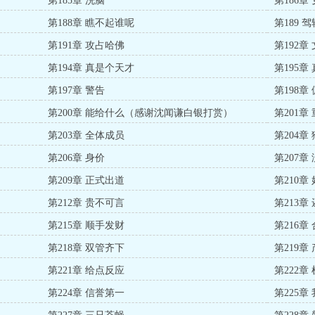
第185章 洗脑
第186章
第188章 瞧不起谁呢
第189 
第191章 攻占哈佛
第192章
第194章 真是个天才
第195章
第197章 警告
第198章
第200章 能给什么（感谢沈闻谦白银打赏）
第201章
第203章 全体成员
第204章
第206章 身价
第207章
第209章 正式出道
第210章
第212章 贵不可言
第213章
第215章 顺手发财
第216章
第218章 双管齐下
第219章
第221章 给点反应
第222章
第224章 信誉第一
第225