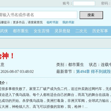
账号：
密码
温馨提示：更多作品，请搜索查找
临时书架
我的书架
武侠
都市重生
女生言情
灵异悬疑
二次元
历史军事
枪神！
水意
类别：都市重生
状态：连载
6-08-07 03:48:02
最新章节：
第494章 得不到就
简介：
过很多事都失败了。家里工厂破产成为负二代，送过外卖跑过网约车，无
被迫进入了俄乌战场。每个人都有适合自己的舞台，而高飞的舞台在战场
飞成功的开始。杀穿俄乌战场，美洲打毒枭，非洲灭军阀，全球武力输出
五大洲，神枪镇八方。高飞可以骄傲的宣称，我，枪神！...