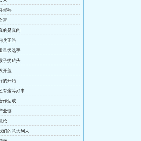
 女人
驾轻就熟
 文盲
 真的是真的
 佣兵正路
 重量级选手
 猴子扔砖头
 没开盖
 好的开始
 还有这等好事
 合作达成
 产业链
 机枪
章 我们的意大利人