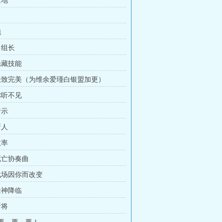
险地
跑
当组长
隐藏技能
 极致完美（为维余爱瑾白银盟加更）
你听不见
暗示
新人
效率
 死亡协奏曲
 战场因你而改变
枪神降临
斩将