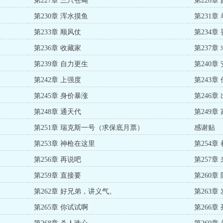
第227章 三只苍蝇
第228章
第230章 浑水摸鱼
第231章
第233章 顺风仗
第234章
第236章 收藏家
第237章
第239章 自力更生
第240章
第242章 上强度
第243章
第245章 身价暴涨
第246章
第248章 通天代
第249章
第251章 瑞克斯一号（求保底月票）
感谢贴
第253章 神枪在这里
第254章
第256章 再说吧
第257章
第259章 直接要
第260章
第262章 好兄弟，讲义气。
第263章
第265章 你试试啊
第266章