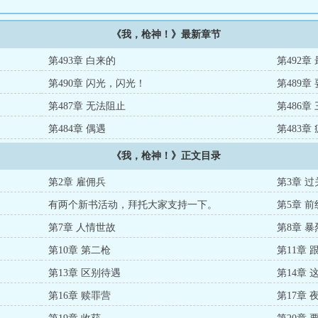
《我，枪神！》最新章节
第493章 白来的
第492章
第490章 闪光，闪光！
第489章
第487章 无法阻止
第486章
第484章 偶遇
第483章
《我，枪神！》正文目录
第2章 雇佣兵
第3章 过
有两个新书活动，拜托大家支持一下。
第5章 前
第7章 人情世故
第8章 暴
第10章 第二枪
第11章 
第13章 区别待遇
第14章 
第16章 赎罪营
第17章 