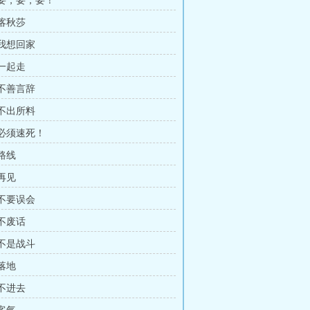
 要，要，要！
 喀秋莎
 我想回家
 一起走
 不善言辞
 不出所料
 必须速死！
 路线
 再见
 不要误会
 不废话
 不是战斗
 落地
 不进去