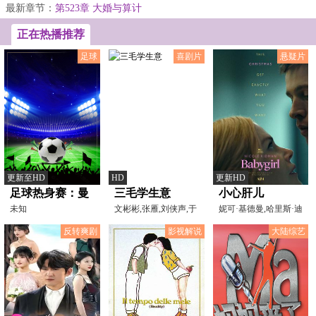
伦贵女+禁欲、...
最新章节：
第523章 大婚与算计
正在热播推荐
足球
喜剧片
悬疑片
更新至HD
HD
更新HD
足球热身赛：曼
三毛学生意
小心肝儿
城VSK联赛全明
未知
文彬彬,张雁,刘侠声,于
妮可·基德曼,哈里斯·迪
飞,俞祥明,嫩娘,马秋
金森,安东尼奥·班
星20260805
反转爽剧
影视解说
大陆综艺