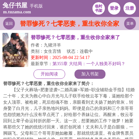
兔仔书屋
手机版
临时
登录
注册
书架
m.tuzama.com
替罪惨死？七零恶妻，重生收你全家
返回
菜单
来了
替罪惨死？七零恶妻，重生收你全家来了
作者：九猪洋羊
类别：女生言情
状态：连载中
更新时间：2025-08-04 22:54:17
最新章节：
第355章 大结局：一个人独美不好吗？
开始阅读
加入书架
替罪惨死？七零恶妻，重生收你全家来了简介：
【父子火葬场+肥妻逆袭+二婚高嫁+军婚+职业辅助金手指】结婚
二十年，丈夫为救心中白月光与儿子联手给牧云苓下毒，逼她给那个
女人顶罪。被枪毙，死后怨魂不散，亲眼看到丈夫扬了她的骨灰，转
身娶了白月光，儿子亲热地叫妈妈。即便是自己的亲妈和三个亲哥哥
也怨愤她为什么没有早点死了，好给那个养妹让位。再醒来，牧云苓
回到上辈子命运转折的那一天。这一次，想要她的工作？做梦！她要
将那些欠了她的统统讨回来，谁拦创死谁！丈夫和儿子是白眼狼，一
脚踢飞。父母和三个哥哥弃她如敝履，那就统统滚蛋。有金牌售票员