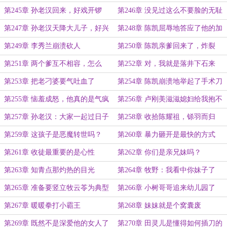
鳞
第245章 孙老汉回来，好戏开锣
第246章 没见过这么不要脸的无耻
了！
男人
第247章 孙老汉天降大儿子，好兴
第248章 陈凯屈辱地答应了他的加
奋哦！
入
第249章 李秀兰崩溃砍人
第250章 陈凯亲爹回来了，炸裂
啊！
第251章 两个爹互不相容，怎么
第252章 对，我就是落井下石来
破？
的！
第253章 把老刁婆要气吐血了
第254章 陈凯崩溃地举起了手术刀
第255章 恼羞成怒，他真的是气疯
第256章 卢刚美滋滋媳妇给我抱不
了
平呢！
第257章 孙老汉：大家一起过日子
第258章 收拾陈耀祖，铩羽而归
吧！
第259章 这孩子是恶魔转世吗？
第260章 暴力砸开是最快的方式
第261章 收徒最重要的是心性
第262章 你们是亲兄妹吗？
第263章 知青点那灼热的目光
第264章 牧野：我看中你妹子了
第265章 准备要竖立牧云苓为典型
第266章 小树哥哥追来幼儿园了
第267章 暖暖拳打小霸王
第268章 妹妹就是个窝囊废
第269章 既然不是深爱他的女人了
第270章 田灵儿是懂得如何插刀的