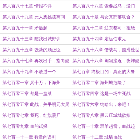
第六百八十七章 情报不详
第六百八十八章 索要战马，没门
第六百八十九章 元人想挑拨离间
第六百九十章 与女真部落联合？
第六百九十一章 矛盾起
第六百九十二章 辽东都司：拒绝
第六百九十三章 随我出城野训
第九百九十四章 定远伯求见
第六百九十五章 强势的顾正臣
第六百九十六章 借战马，圆滑处世
第六百九十七章 再次出手，指向懿
第六百九十八章 匍匐接近，夜炸懿
州
州
第六百九十九章 不放过一个
第七百章 终极目的：真正的大餐
第七百零一章 兵十万，下海州
第七百零二章 海州城危险了
第七百零三章 都是一盘菜
第七百零四章 这是一场生死战
第七百零五章 此战，关乎明元大局
第七百零六章 纳哈出，来吧！
第七百零七章 我死，红旗覆尸
第七百零八章 黑云压城城欲摧
第七百零九章 血的试探
第七百一十章 群羊趟雷，血战起
第七百一十一章 数量的误判
第七百一十二章 城墙血战