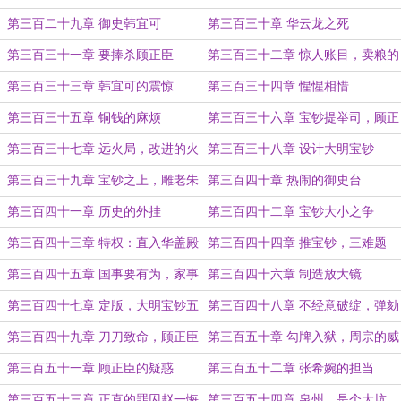
第三百二十九章 御史韩宜可
第三百三十章 华云龙之死
第三百三十一章 要捧杀顾正臣
第三百三十二章 惊人账目，卖粮的
知县
第三百三十三章 韩宜可的震惊
第三百三十四章 惺惺相惜
第三百三十五章 铜钱的麻烦
第三百三十六章 宝钞提举司，顾正
臣的担忧
第三百三十七章 远火局，改进的火
第三百三十八章 设计大明宝钞
器
第三百三十九章 宝钞之上，雕老朱
第三百四十章 热闹的御史台
头像
第三百四十一章 历史的外挂
第三百四十二章 宝钞大小之争
第三百四十三章 特权：直入华盖殿
第三百四十四章 推宝钞，三难题
第三百四十五章 国事要有为，家事
第三百四十六章 制造放大镜
也当兴
第三百四十七章 定版，大明宝钞五
第三百四十八章 不经意破绽，弹劾
等
风云
第三百四十九章 刀刀致命，顾正臣
第三百五十章 勾牌入狱，周宗的威
的十宗罪
胁
第三百五十一章 顾正臣的疑惑
第三百五十二章 张希婉的担当
第三百五十三章 正直的罪囚赵一悔
第三百五十四章 泉州，是个大坑