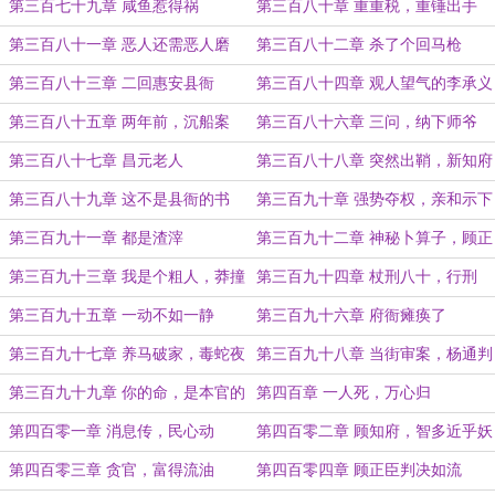
网
第三百七十九章 咸鱼惹得祸
第三百八十章 重重税，重锤出手
第三百八十一章 恶人还需恶人磨
第三百八十二章 杀了个回马枪
第三百八十三章 二回惠安县衙
第三百八十四章 观人望气的李承义
第三百八十五章 两年前，沉船案
第三百八十六章 三问，纳下师爷
第三百八十七章 昌元老人
第三百八十八章 突然出鞘，新知府
来了
第三百八十九章 这不是县衙的书
第三百九十章 强势夺权，亲和示下
吏？
第三百九十一章 都是渣滓
第三百九十二章 神秘卜算子，顾正
臣出鞘
第三百九十三章 我是个粗人，莽撞
第三百九十四章 杖刑八十，行刑
了
第三百九十五章 一动不如一静
第三百九十六章 府衙瘫痪了
第三百九十七章 养马破家，毒蛇夜
第三百九十八章 当街审案，杨通判
袭
的威胁
第三百九十九章 你的命，是本官的
第四百章 一人死，万心归
态度
第四百零一章 消息传，民心动
第四百零二章 顾知府，智多近乎妖
第四百零三章 贪官，富得流油
第四百零四章 顾正臣判决如流