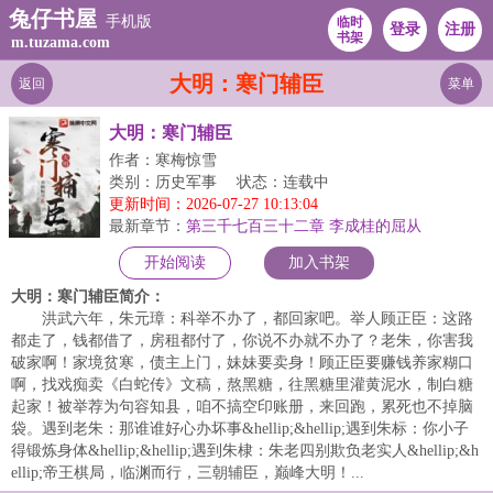
兔仔书屋
手机版
临时
登录
注册
书架
m.tuzama.com
大明：寒门辅臣
返回
菜单
大明：寒门辅臣
作者：寒梅惊雪
类别：历史军事
状态：连载中
更新时间：2026-07-27 10:13:04
最新章节：
第三千七百三十二章 李成桂的屈从
开始阅读
加入书架
大明：寒门辅臣简介：
洪武六年，朱元璋：科举不办了，都回家吧。举人顾正臣：这路
都走了，钱都借了，房租都付了，你说不办就不办了？老朱，你害我
破家啊！家境贫寒，债主上门，妹妹要卖身！顾正臣要赚钱养家糊口
啊，找戏痴卖《白蛇传》文稿，熬黑糖，往黑糖里灌黄泥水，制白糖
起家！被举荐为句容知县，咱不搞空印账册，来回跑，累死也不掉脑
袋。遇到老朱：那谁谁好心办坏事&hellip;&hellip;遇到朱标：你小子
得锻炼身体&hellip;&hellip;遇到朱棣：朱老四别欺负老实人&hellip;&h
ellip;帝王棋局，临渊而行，三朝辅臣，巅峰大明！...