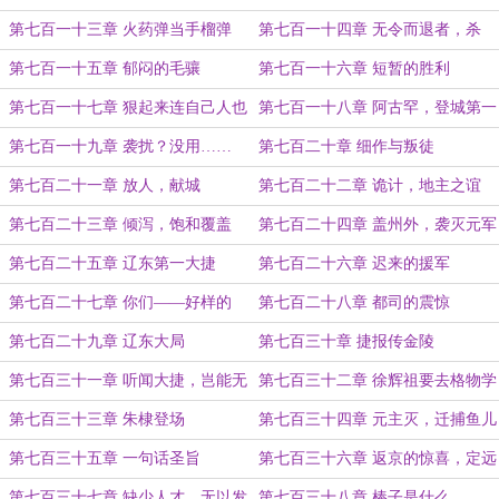
第七百一十三章 火药弹当手榴弹
第七百一十四章 无令而退者，杀
第七百一十五章 郁闷的毛骧
第七百一十六章 短暂的胜利
第七百一十七章 狠起来连自己人也
第七百一十八章 阿古罕，登城第一
杀
人
第七百一十九章 袭扰？没用……
第七百二十章 细作与叛徒
第七百二十一章 放人，献城
第七百二十二章 诡计，地主之谊
第七百二十三章 倾泻，饱和覆盖
第七百二十四章 盖州外，袭灭元军
第七百二十五章 辽东第一大捷
第七百二十六章 迟来的援军
第七百二十七章 你们——好样的
第七百二十八章 都司的震惊
第七百二十九章 辽东大局
第七百三十章 捷报传金陵
第七百三十一章 听闻大捷，岂能无
第七百三十二章 徐辉祖要去格物学
酒？
院
第七百三十三章 朱棣登场
第七百三十四章 元主灭，迁捕鱼儿
海
第七百三十五章 一句话圣旨
第七百三十六章 返京的惊喜，定远
号
第七百三十七章 缺少人才，无以发
第七百三十八章 棒子是什么