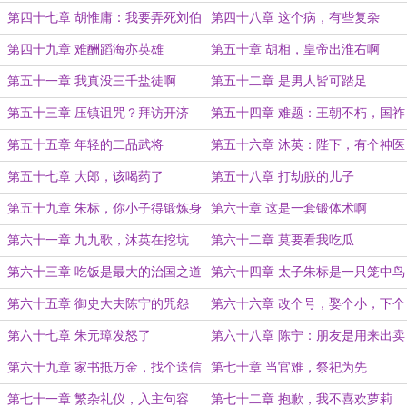
第四十七章 胡惟庸：我要弄死刘伯
第四十八章 这个病，有些复杂
温
第四十九章 难酬蹈海亦英雄
第五十章 胡相，皇帝出淮右啊
第五十一章 我真没三千盐徒啊
第五十二章 是男人皆可踏足
第五十三章 压镇诅咒？拜访开济
第五十四章 难题：王朝不朽，国祚
永延
第五十五章 年轻的二品武将
第五十六章 沐英：陛下，有个神医
第五十七章 大郎，该喝药了
第五十八章 打劫朕的儿子
第五十九章 朱标，你小子得锻炼身
第六十章 这是一套锻体术啊
体
第六十一章 九九歌，沐英在挖坑
第六十二章 莫要看我吃瓜
第六十三章 吃饭是最大的治国之道
第六十四章 太子朱标是一只笼中鸟
第六十五章 御史大夫陈宁的咒怨
第六十六章 改个号，娶个小，下个
海
第六十七章 朱元璋发怒了
第六十八章 陈宁：朋友是用来出卖
的
第六十九章 家书抵万金，找个送信
第七十章 当官难，祭祀为先
人
第七十一章 繁杂礼仪，入主句容
第七十二章 抱歉，我不喜欢萝莉