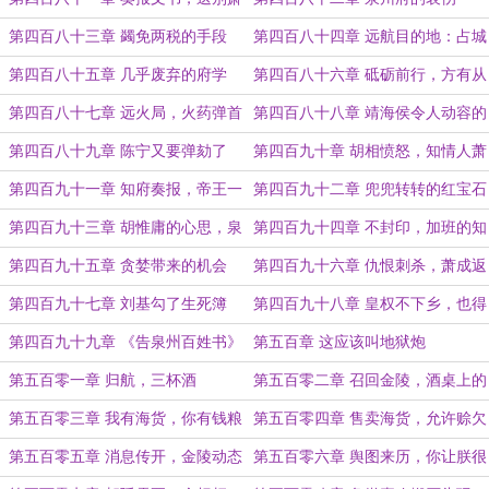
成
第四百八十三章 蠲免两税的手段
第四百八十四章 远航目的地：占城
国
第四百八十五章 几乎废弃的府学
第四百八十六章 砥砺前行，方有从
容
第四百八十七章 远火局，火药弹首
第四百八十八章 靖海侯令人动容的
秀
一礼
第四百八十九章 陈宁又要弹劾了
第四百九十章 胡相愤怒，知情人萧
成
第四百九十一章 知府奏报，帝王一
第四百九十二章 兜兜转转的红宝石
怒
第四百九十三章 胡惟庸的心思，泉
第四百九十四章 不封印，加班的知
州出航
府
第四百九十五章 贪婪带来的机会
第四百九十六章 仇恨刺杀，萧成返
回
第四百九十七章 刘基勾了生死簿
第四百九十八章 皇权不下乡，也得
治大户
第四百九十九章 《告泉州百姓书》
第五百章 这应该叫地狱炮
第五百零一章 归航，三杯酒
第五百零二章 召回金陵，酒桌上的
安排
第五百零三章 我有海货，你有钱粮
第五百零四章 售卖海货，允许赊欠
第五百零五章 消息传开，金陵动态
第五百零六章 舆图来历，你让朕很