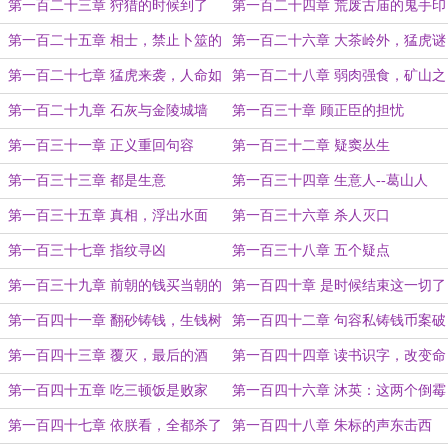
第一百二十三章 狩猎的时候到了
第一百二十四章 荒废古庙的鬼手印
第一百二十五章 相士，禁止卜筮的
第一百二十六章 大茶岭外，猛虎谜
逃亡
团
第一百二十七章 猛虎来袭，人命如
第一百二十八章 弱肉强食，矿山之
草芥
战
第一百二十九章 石灰与金陵城墙
第一百三十章 顾正臣的担忧
第一百三十一章 正义重回句容
第一百三十二章 疑窦丛生
第一百三十三章 都是生意
第一百三十四章 生意人--葛山人
第一百三十五章 真相，浮出水面
第一百三十六章 杀人灭口
第一百三十七章 指纹寻凶
第一百三十八章 五个疑点
第一百三十九章 前朝的钱买当朝的
第一百四十章 是时候结束这一切了
东西
第一百四十一章 翻砂铸钱，生钱树
第一百四十二章 句容私铸钱币案破
第一百四十三章 覆灭，最后的酒
第一百四十四章 读书识字，改变命
运
第一百四十五章 吃三顿饭是败家
第一百四十六章 沐英：这两个倒霉
的
第一百四十七章 依朕看，全都杀了
第一百四十八章 朱标的声东击西