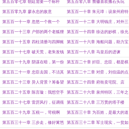
欣慰
第五百零七章 朝廷需要一个标杆
第五百零八章 詹徽喜欢搬石头玩
第五百零九章 廖永忠的敌意
第五百一十章 朱元璋：设泉州府特
区
第五百一十一章 忽悠一个救一个
第五百一十二章 大明钱庄，对外三
条
第五百一十三章 户部的两个老狐狸
第五百一十四章 徐达的妙棋，徐允
恭拜师
第五百一十五章 四柱清册与四脚账
第五百一十六章 海船问题，助力宝
册
钞
第五百一十七章 破天荒，老朱发钱
第五百一十八章 马皇后的进谏
了
第五百一十九章 阴谋在暗，第一份
第五百二十章 奸臣、忠臣，都是棋
大明宝钞
子
第五百二十一章 忠臣去国，不洁其
第五百二十二章 对弈，刘伯温的点
名
拨
第五百二十三章 异人背景？筹备望
第五百二十四章 府衙卖宅院、店
远镜
铺，还放贷
第五百二十五章 陈言璇：我想空手
第五百二十六章 泉州特区，三年之
套白狼
期
第五百二十七章 雷厉风行，征调徭
第五百二十八章 三万贯的塔子楼
役
第五百二十九章 五税一，苛税啊
第五百三十章 为百姓，是最大的道
理
第五百三十一章 三步走，修好篱笆
第五百三十二章 军士现实，一贫如