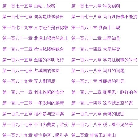
钱
第一百七十五章 由帖，秋税
第一百七十六章 淋尖踢斛
第一百七十七章 句容是块试验田
第一百七十八章 为百姓做事不能提
第一百七十九章 人才还不是在你毂
第一百八十章 县衙十二规
中
第一百八十一章 龙虎山强势的道士
第一百八十二章 土匪知县
第一百八十三章 承认私铸铜钱合
第一百八十四章 大宗买卖
法？
第一百八十五章 金陵的不明飞行
第一百八十六章 学习耽误事的尚书
物？
第一百八十七章 占城国的试探
第一百八十八章 闰月的问题
第一百八十九章 匠人蒯明思
第一百九十章 养廉银的引导
第一百九十一章 老朱收紧的海禁
第一百九十二章 蒯明思：蒯祥的爷
爷
第一百九十三章 一条没用的腰带
第一百九十四章 这不就是空印案
第一百九十五章 咱不参与空印案
第一百九十六章 吴琳的破绽
第一百九十七章 不可为典要，唯变
第一百九十八章 税，看不见的手
所适
第一百九十九章 标注拼音，吸引先
第二百章 神策卫刘南山