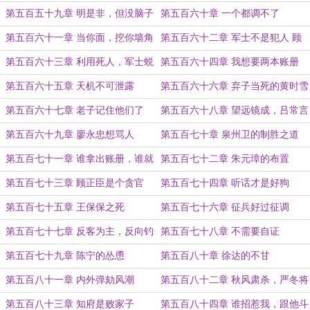
锋
第五百五十九章 明是非，但没脑子
第五百六十章 一个都调不了
第五百六十一章 当你面，挖你墙角
第五百六十二章 军士不是犯人 顾
正臣看着
第五百六十三章 利用死人，军士蜕
第五百六十四章 我想要两本账册
变
第五百六十五章 天机不可泄露
第五百六十六章 弃子当死的黄时雪
第五百六十七章 老子记住他们了
第五百六十八章 望远镜成，吕常言
至
第五百六十九章 廖永忠想骂人
第五百七十章 泉州卫的制胜之道
第五百七十一章 谁拿出账册，谁就
第五百七十二章 朱元璋的布置
有问题
第五百七十三章 顾正臣是个贪官
第五百七十四章 听话才是好狗
第五百七十五章 王保保之死
第五百七十六章 征兵好过征调
第五百七十七章 反客为主，反向钓
第五百七十八章 不需要自证
鱼
第五百七十九章 陈宁的怂恿
第五百八十章 徐达的不甘
第五百八十一章 内外弹劾风潮
第五百八十二章 秋风肃杀，严冬将
至
第五百八十三章 知府是败家子
第五百八十四章 谁招惹我，跟他斗