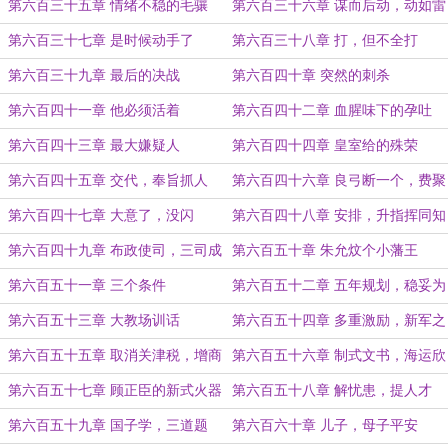
（二更）
更）
第六百三十五章 情绪不稳的毛骧
第六百三十六章 谋而后动，动如雷
霆
第六百三十七章 是时候动手了
第六百三十八章 打，但不全打
第六百三十九章 最后的决战
第六百四十章 突然的刺杀
第六百四十一章 他必须活着
第六百四十二章 血腥味下的孕吐
第六百四十三章 最大嫌疑人
第六百四十四章 皇室给的殊荣
第六百四十五章 交代，奉旨抓人
第六百四十六章 良弓断一个，费聚
死
第六百四十七章 大意了，没闪
第六百四十八章 安排，升指挥同知
第六百四十九章 布政使司，三司成
第六百五十章 朱允炆个小藩王
第六百五十一章 三个条件
第六百五十二章 五年规划，稳妥为
主
第六百五十三章 大教场训话
第六百五十四章 多重激励，新军之
策
第六百五十五章 取消关津税，增商
第六百五十六章 制式文书，海运欣
税
荣
第六百五十七章 顾正臣的新式火器
第六百五十八章 解忧患，提人才
论
第六百五十九章 国子学，三道题
第六百六十章 儿子，母子平安