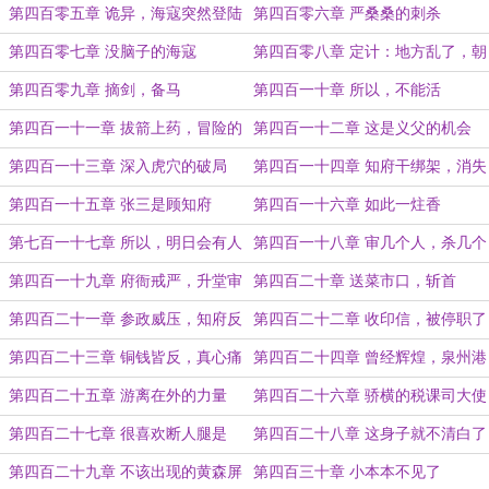
第四百零五章 诡异，海寇突然登陆
第四百零六章 严桑桑的刺杀
第四百零七章 没脑子的海寇
第四百零八章 定计：地方乱了，朝
廷问责
第四百零九章 摘剑，备马
第四百一十章 所以，不能活
第四百一十一章 拔箭上药，冒险的
第四百一十二章 这是义父的机会
知府
第四百一十三章 深入虎穴的破局
第四百一十四章 知府干绑架，消失
的军士
第四百一十五章 张三是顾知府
第四百一十六章 如此一炷香
第七百一十七章 所以，明日会有人
第四百一十八章 审几个人，杀几个
死
人
第四百一十九章 府衙戒严，升堂审
第四百二十章 送菜市口，斩首
讯
第四百二十一章 参政威压，知府反
第四百二十二章 收印信，被停职了
击
第四百二十三章 铜钱皆反，真心痛
第四百二十四章 曾经辉煌，泉州港
第四百二十五章 游离在外的力量
第四百二十六章 骄横的税课司大使
第四百二十七章 很喜欢断人腿是
第四百二十八章 这身子就不清白了
吗？
第四百二十九章 不该出现的黄森屏
第四百三十章 小本本不见了