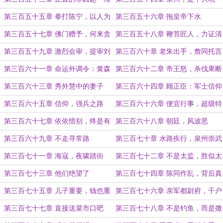
第三百五十五章 拳打陈宁，以人为
第三百五十六章 拖皇帝下水
靶
第三百五十七章 佛门赠予，何来贪
第三百五十八章 鞭笞匠人，力证清
污
白
第三百五十九章 激烈会审，提审刘
第三百六十章 老朱出手，詹同托言
倩儿
第三百六十一章 命运外调令：黄森
第三百六十二章 帝王怒，杀伐果断
屏
第三百六十三章 秀外慧中的妻子
第三百六十四章 顾正臣：军士信仰
之路
第三百六十五章 信仰，强兵之路
第三百六十六章 便宜行事，超级特
权
第三百六十七章 依依惜别，终是有
第三百六十八章 朝廷，风波恶
别
第三百六十九章 不走寻常路
第三百七十章 水路疾行，泉州崇武
第三百七十一章 海寇，夜啸踏街
第三百七十二章 不是太监，胜似太
监
第三百七十三章 他们绝望了
第三百七十四章 陈同作乱，背后真
相
第三百七十五章 儿子重要，钱也重
第三百七十六章 亲军都尉府，千户
要
张三
第三百七十七章 直接送菜市口吧
第三百七十八章 不是钓鱼，而是撒