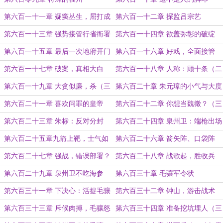
第六百一十一章 疑窦丛生，屈打成
第六百一十二章 探监吕宗艺
招
第六百一十三章 强势接管行省衙署
第六百一十四章 欲盖弥彰的破绽
（一更）
第六百一十五章 最后一次地府开门
第六百一十六章 好戏，全面接管
（二更）
（三更）
第六百一十七章 破案，真相大白
第六百一十八章 人称：顾十条（二
（一更）
更）
第六百一十九章 大贪似廉，杀（三
第六百二十章 朱元璋的小气与大度
更）
（一更）
第六百二十一章 喜欢问罪的皇帝
第六百二十二章 你想当魏徵？（三
（二更）
更）
第六百二十三章 朱标：反对分封
第六百二十四章 泉州卫：端枪出场
（一更）
（二更）
第六百二十五章九箭上靶，士气如
第六百二十六章 箭矢阵、口袋阵
虹（三更）
（一更）
第六百二十七章 强战，错误部署？
第六百二十八章 战歌起，胜收兵
（二更）
（三更）
第六百二十九章 泉州卫不吃海参
第六百三十章 毛骧军令状
第六百三十一章 下决心：活捉毛骧
第六百三十二章 钟山，游击战术
（一更）
第六百三十三章 斥候肉搏，毛骧怒
第六百三十四章 准备挖坑埋人（三