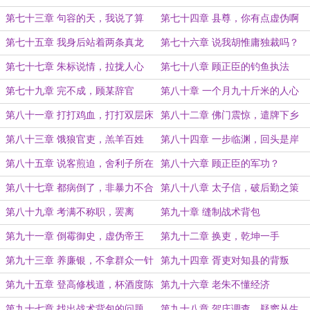
第七十三章 句容的天，我说了算
第七十四章 县尊，你有点虚伪啊
第七十五章 我身后站着两条真龙
第七十六章 说我胡惟庸独裁吗？
第七十七章 朱标说情，拉拢人心
第七十八章 顾正臣的钓鱼执法
第七十九章 完不成，顾某辞官
第八十章 一个月九十斤米的人心
第八十一章 打打鸡血，打打双层床
第八十二章 佛门震惊，遣牌下乡
第八十三章 饿狼官吏，羔羊百姓
第八十四章 一步临渊，回头是岸
第八十五章 说客煎迫，舍利子所在
第八十六章 顾正臣的军功？
第八十七章 都病倒了，非暴力不合
第八十八章 太子信，破后勤之策
作
第八十九章 考满不称职，罢离
第九十章 缝制战术背包
第九十一章 倒霉御史，虚伪帝王
第九十二章 换吏，乾坤一手
第九十三章 养廉银，不拿群众一针
第九十四章 胥吏对知县的背叛
一线
第九十五章 登高修栈道，杯酒度陈
第九十六章 老朱不懂经济
仓
第九十七章 找出战术背包的问题
第九十八章 贺庄调查，疑窦丛生