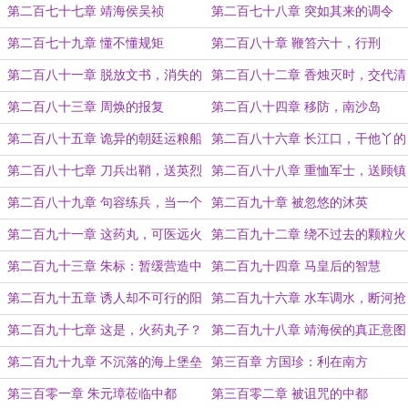
袒
第二百七十七章 靖海侯吴祯
第二百七十八章 突如其来的调令
第二百七十九章 懂不懂规矩
第二百八十章 鞭笞六十，行刑
第二百八十一章 脱放文书，消失的
第二百八十二章 香烛灭时，交代清
粮食
楚
第二百八十三章 周焕的报复
第二百八十四章 移防，南沙岛
第二百八十五章 诡异的朝廷运粮船
第二百八十六章 长江口，干他丫的
第二百八十七章 刀兵出鞘，送英烈
第二百八十八章 重恤军士，送顾镇
抚
第二百八十九章 句容练兵，当一个
第二百九十章 被忽悠的沐英
强者
第二百九十一章 这药丸，可医远火
第二百九十二章 绕不过去的颗粒火
局
药
第二百九十三章 朱标：暂缓营造中
第二百九十四章 马皇后的智慧
都
第二百九十五章 诱人却不可行的阳
第二百九十六章 水车调水，断河抢
谋
水
第二百九十七章 这是，火药丸子？
第二百九十八章 靖海侯的真正意图
第二百九十九章 不沉落的海上堡垒
第三百章 方国珍：利在南方
第三百零一章 朱元璋莅临中都
第三百零二章 被诅咒的中都