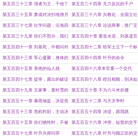
再抓鱼
洗
第五百三十三章 强者为王，干他丫
第五百三十四章 无力反抗的千户
的
第五百三十五章 萧成对决扫地僧月
第五百三十六章 兴教化，全国立社
空
学
第五百三十七章 社学问题，沿海四
第五百三十八章 论说商事，推广宝
所
钞
第五百三十九章 你们不照办，我们
第五百四十章 要造水泥，刘基遗言
来办
第五百四十一章 刘基死，中都问对
第五百四十二章 给军士立下一个标
杆
第五百四十三章 军心凝聚，身体的
第五百四十四章 叶升的命令
极限
第五百四十五章 美艳的仙人跳
第五百四十六章本官要一个交代
第五百四十七章 提审，露出的破绽
第五百四十八章 瞠目相顾，剖决如
流
第五百四十九章 主家事，黄时雪的
第五百五十章 不为六斗米折腰
揭发
第五百五十一章 暴雨倾盆，决堤危
第五百五十二章 与天灾争时
机
第五百五十三章 危机时刻，主动决
第五百五十四章 决堤，跟我跳
堤？
第五百五十五章 你们牺牲时，不被
第五百五十六章 冲突，短暂的交手
遗忘
第五百五十七章 叶升兴师问罪
第五百五十八章 叶升与顾正臣的交