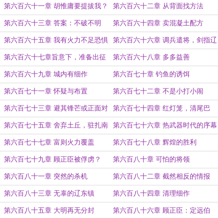
第六百六十一章 胡惟庸要提拔我？
第六百六十二章 从背面找方法
第六百六十三章 答案：不破不明
第六百六十四章 卖混凝土配方
第六百六十五章 我有火力不足恐惧
第六百六十六章 调兵遣将，剑指辽
症
东
第六百六十七章旨意下，准备出征
第六百六十八章 多多益善
第六百六十九章 城内有细作
第六百七十章 钓鱼的诱饵
第六百七十一章 怀疑与布置
第六百七十二章 不是小打小闹
第六百七十三章 避其锋芒或正面对
第六百七十四章 红灯笼，清尾巴
抗
第六百七十五章 舍弃土丘，驻扎南
第六百七十六章 热武器时代的序幕
坡
第六百七十七章 富则火力覆盖
第六百七十八章 辉煌的胜利
第六百七十九章 顾正臣被俘虏？
第六百八十章 可怕的将领
第六百八十一章 突然的杀机
第六百八十二章 截然相反的情报
第六百八十三章 无辜的辽东镇
第六百八十四章 清理细作
第六百八十五章 大明再无分封
第六百八十六章 顾正臣：定远伯