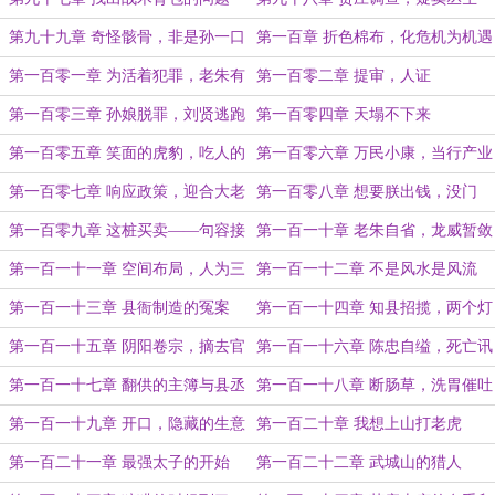
第九十九章 奇怪骸骨，非是孙一口
第一百章 折色棉布，化危机为机遇
第一百零一章 为活着犯罪，老朱有
第一百零二章 提审，人证
罪
第一百零三章 孙娘脱罪，刘贤逃跑
第一百零四章 天塌不下来
第一百零五章 笑面的虎豹，吃人的
第一百零六章 万民小康，当行产业
衙门
之道
第一百零七章 响应政策，迎合大老
第一百零八章 想要朕出钱，没门
板
第一百零九章 这桩买卖——句容接
第一百一十章 老朱自省，龙威暂敛
了
第一百一十一章 空间布局，人为三
第一百一十二章 不是风水是风流
角
第一百一十三章 县衙制造的冤案
第一百一十四章 知县招揽，两个灯
泡
第一百一十五章 阴阳卷宗，摘去官
第一百一十六章 陈忠自缢，死亡讯
帽
息
第一百一十七章 翻供的主簿与县丞
第一百一十八章 断肠草，洗胃催吐
第一百一十九章 开口，隐藏的生意
第一百二十章 我想上山打老虎
人
第一百二十一章 最强太子的开始
第一百二十二章 武城山的猎人