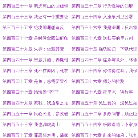
第四百三十一章 调虎离山的回旋镖
第四百三十二章 行为怪异的知府
第四百三十三章 我还有一个重要证
第四百三十四章 入座泉州卫公署
人
第三百三十五章 绝境周渊想造反
第四百三十六章 我是深渊，反击将
至
第四百三十七章 是时候拿回知府印
第四百三十八章 送归买的里八剌
信了
第四百三十九章 朱标：坐观其变
第四百四十章 强势回归，下狱代理
知府
第四百四十一章 恩威并施，养廉银
第四百四十二章 谋杀与意外，林琢
再现
死
第四百四十三章 死不在原因，死在
第四百四十四章 你信得过我，我保
结果
护你
第四百四十五章 是鱼，总需要冒个
第四百四十六章 师苏的推测
泡
第四百四十七章 靖海侯“卒”了
第四百四十八章 夜里凉，讲故事
第四百四十九章 惹我，我通常是拍
第四百五十章 见过蠢的，没见过如
死他
此蠢的
第四百五十一章 民心民意，参政破
第四百五十二章 参政问罪，顾正臣
局
以拖待变
第四百五十三章 我也调虎离山
第四百五十四章 极限逼迫，卜家身
份
第四百五十五章 罪恶蒲寿庚，蒲家
第四百五十六章 乱来的知府，张九