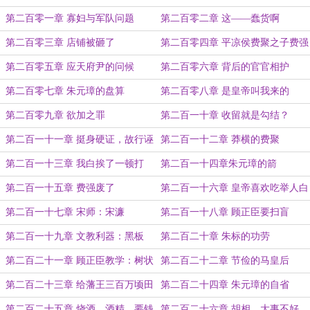
生
第二百零一章 寡妇与军队问题
第二百零二章 这——蠢货啊
第二百零三章 店铺被砸了
第二百零四章 平凉侯费聚之子费强
第二百零五章 应天府尹的问候
第二百零六章 背后的官官相护
第二百零七章 朱元璋的盘算
第二百零八章 是皇帝叫我来的
第二百零九章 欲加之罪
第二百一十章 收留就是勾结？
第二百一十一章 挺身硬证，故行诬
第二百一十二章 莽横的费聚
证
第二百一十三章 我白挨了一顿打
第二百一十四章朱元璋的箭
第二百一十五章 费强废了
第二百一十六章 皇帝喜欢吃举人白
糖
第二百一十七章 宋师：宋濂
第二百一十八章 顾正臣要扫盲
第二百一十九章 文教利器：黑板
第二百二十章 朱标的功劳
第二百二十一章 顾正臣教学：树状
第二百二十二章 节俭的马皇后
图
第二百二十三章 给藩王三百万顷田
第二百二十四章 朱元璋的自省
第二百二十五章 烧酒，酒精，要钱
第二百二十六章 胡相，大事不好