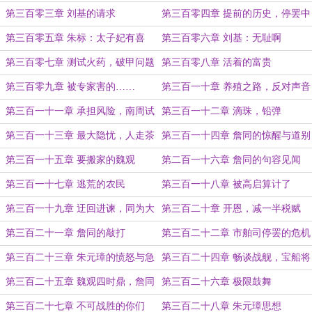
第三百零三章 刘基的请求
第三百零四章 提前的历史，停罢中
都
第三百零五章 朱标：太子妃有喜
第三百零六章 刘基：无耻啊
第三百零七章 测试火药，破甲问题
第三百零八章 活着的富贵
第三百零九章 被专家害的……
第三百一十章 养殖之路，反对声音
第三百一十一章 承担风险，南周试
第三百一十二章 滴珠，铅弹
点
第三百一十三章 最大隐忧，人走茶
第三百一十四章 詹同的惊醒与道别
凉
第三百一十五章 要搬家的魏观
第二百一十六章 詹同的句容见闻
第三百一十七章 逃荒的农民
第三百一十八章 被高启算计了
第三百一十九章 迂回进谏，同为大
第三百二十章 开恩，减一半税赋
明子民
第三百二十一章 詹同的敲打
第三百二十二章 市舶司停罢的危机
第三百二十三章 朱元璋的愤怒与急
第三百二十四章 畅谈战舰，宝船将
躁
出
第三百二十五章 魏观四时鼎，詹同
第三百二十六章 极限鼓舞
起复
第三百二十七章 不可战胜的你们
第三百二十八章 朱元璋思想