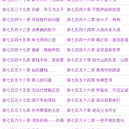
展
第七百三十九章 归家，帝王与太子
第七百四十章 于怒声处听惊雷
亲迎
第七百四十一章 开枝散叶的问题
第七百四十二章 你小子，有种
第七百四十三章 张希婉的影子
第七百四十四章 火器尚未大成
第七百四十五章 朱元璋的心思
第七百四十六章 顾正臣：急流急退
第七百四十七章 搬家，格物学院
第七百四十八章 这里是新世界
第七百四十九章 要钱不给，那就要
第七百五十章 胡大山的生意：山西
政策
煤炭
第七百五十一章 如此赚钱……
第七百五十二章 夜雨中的阴谋
第七百五十三章 商人的问题
第七百五十四章 朱棣想哭
第七百五十五章 无法代替顾正臣
第七百五十六章 怀疑你，可没证据
啊
第七百五十七章 国子学的弹劾
第七百五十八章 落后就要挨打
第七百五十九章 尚书费震的主意
第七百六十章 老岳父当司业
第七百六十一章 消失的他——刘遇
第七百六十二章 一把手推卸责任