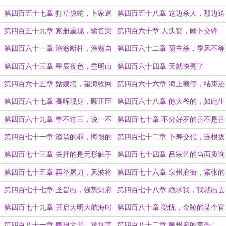
卜家
经的畏惧
第四百五十七章 打草惊蛇，卜家退
第四百五十八章 这边杀人，那边送
意
拜帖
第四百五十九章 账册重现，输货渠
第四百六十章 人头宴，顾卜交锋
道
第四百六十一章 渔翁断杆，渔翁自
第四百六十二章 阴主杀，季风不等
白
人
第四百六十三章 星辰夜色，坖明山
第四百六十四章 天就快亮了
庄
第四百六十五章 姑嫂塔，望海收网
第四百六十六章 海上截停，结束还
是开始
第四百六十七章 高晖现身，顾正臣
第四百六十八章 他大爷的，如此生
的破绽
猛
第四百六十九章 事不过三，说一不
第四百七十章 不分好歹的善不是善
二
第四百七十一章 渔翁的罪，悔恨的
第四百七十二章 卜寿交代，连根拔
伤
起
第四百七十三章 关押的是无形触手
第四百七十四章 吕宗艺的当面质询
第四百七十五章 再举屠刀，风波将
第四百七十六章 泉州府衙，紧张的
至
对峙
第四百七十七章 圣旨出，强势知府
第四百七十八章 跪求我，我就出去
第四百七十九章 开启大明大航海时
第四百八十章 隐忧，金陵的某个官
代
员
第四百八十一章 奏报文书，送别萧
第四百八十二章 泉州府的哀伤