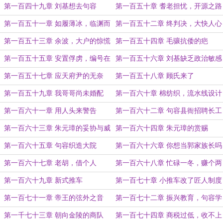
吧
第一百四十九章 刘基想去句容
第一百五十章 耆老担忧，开源之路
第一百五十一章 如履薄冰，临渊而
第一百五十二章 终判决，大快人心
行
第一百五十三章 余波，大户的惊慌
第一百五十四章 毛骧抗倭的疤
第一百五十五章 安置俘虏，编号在
第一百五十六章 刘基缺乏政治敏感
册
第一百五十七章 应天府尹的无奈
第一百五十八章 顾氏来了
第一百五十九章 我哥哥尚未婚配
第一百六十章 棉纺织，流水线设计
第一百六十一章 用人头来警告
第一百六十二章 句容县衙招聘长工
第一百六十三章 朱元璋的妥协与威
第一百六十四章 朱元璋的赏赐
严
第一百六十五章 句容织造大院
第一百六十六章 你想当郭家族长吗
第一百六十七章 老胡，借个人
第一百六十八章 忙碌一冬，赚个两
税
第一百六十九章 新式推车
第一百七十章 小推车改了匠人制度
第一百七十一章 帝王的弦外之音
第一百七十二章 振兴教育，句容学
院
第一千七十三章 朝向金陵的商队
第一百七十四章 商税过低，收不上