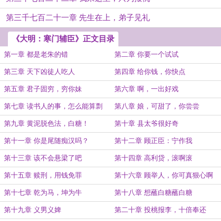
第三千七百二十一章 先生在上，弟子见礼
《大明：寒门辅臣》正文目录
第一章 都是老朱的错
第二章 你要一个试试
第三章 天下凶徒人吃人
第四章 给你钱，你快点
第五章 君子固穷，穷你妹
第六章 啊，一出好戏
第七章 读书人的事，怎么能算剽
第八章 娘，可甜了，你尝尝
第九章 黄泥脱色法，白糖！
第十章 县太爷很好奇
第十一章 你是尾随痴汉吗？
第十二章 顾正臣：宁作我
第十三章 该不会悬梁了吧
第十四章 高利贷，滚啊滚
第十五章 赎刑，用钱免罪
第十六章 顾举人，你可真狠心啊
第十七章 乾为马，坤为牛
第十八章 想蘸白糖蘸白糖
第十九章 义男义婢
第二十章 投桃报李，十倍奉还