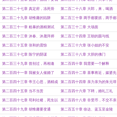
第二百二十七章 真定府，冻死骨
第二百二十八章 大郎，来，喝酒
第二百二十九章 胡惟庸的陷阱
第二百三十章 两手都要抓，两手都
要硬
第二百三十一章 粗暴的酒精测试
第二百三十二章 大场面
第二百三十三章 沐春、沐晟拜师
第二百三十四章 王朝的圆与线
第二百三十五章 张和的震惊
第二百三十六章 张小姐的不安
第二百三十七章 陈宁的阴谋
第二百三十八章 大胆的佛门
第二百三十九章 曾别过，再相逢
第二百四十章 我需要一个解释
第二百四十一章 我被女人催婚了
第二百四十二章 喜事将近，媒婆先
行
第二百四十三章 帝王心思，酒精成
第二百四十四章 亲力亲为的朱元璋
第二百四十五章 当不当赏
第二百四十六章 下聘，婚礼三礼
第二百四十七章 苟利社稷，死生以
第二百四十八章 非受币，不交不亲
之
第二百四十九章 胡惟庸要变通
第二百五十章 徐达、蓝玉至金陵