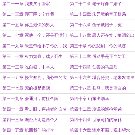
第二十一章 我要买个管家
第二十二章 老子好像二婚了
第二十三章 顾正臣：宁作我
第二十四章 朱元璋的帝王棋局
第二十五章 你是最快的男人
第二十六章 兔子戴帽子，冤
第二十七章 死他一个，还是死满门
第二十八章 恶人还在笑，擦泪剑出
鞘
第二十九章 朱皇帝给不了你的，我
第三十章 你的悲剧，你的试炼
给
第三十一章 权力如舟，载人死生
第三十二章 后动手是正当防卫
第三十三章 吃白糖，中举人
第三十四章 仁善的马皇后
第三十五章 授官知县，我心中的大
第三十六章 堪合符契，老朱发道里
明
费
第三十七章 死的极是蹊跷
第三十八章 县尊，我是清白的
第三十九章 会通河，前往金陵
第四十章 山东出响马……
第四十一章 看走眼，穿越者的自省
第四十二章 凌说的巡检堂弟
第四十三章 澹台灭明是两个人
第四十四章 世家可怕的家仆
第四十五章 抢回我们的行李
第四十六章 滴水不漏，观山望水