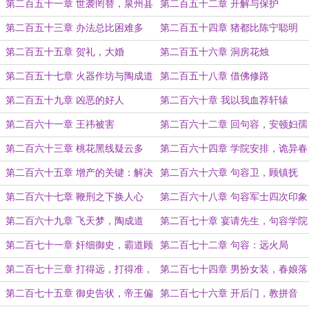
第二百五十一章 世袭罔替，泉州县
第二百五十二章 开解与保护
男
第二百五十三章 办法总比困难多
第二百五十四章 猪都比陈宁聪明
第二百五十五章 贺礼，大婚
第二百五十六章 洞房花烛
第二百五十七章 火器作坊与陶成道
第二百五十八章 借佛修路
第二百五十九章 凶恶的好人
第二百六十章 我以我血荐轩辕
第二百六十一章 王祎被害
第二百六十二章 回句容，安顿妇孺
第二百六十三章 桃花黑线疑云多
第二百六十四章 学院安排，诡异春
娘
第二百六十五章 增产的关键：解决
第二百六十六章 句容卫，顾镇抚
肥料
第二百六十七章 鞭刑之下换人心
第二百六十八章 句容军士四次印象
转变
第二百六十九章 飞天梦，陶成道
第二百七十章 宴请先生，句容学院
第二百七十一章 奸细御史，霸道顾
第二百七十二章 句容：远火局
正臣
第二百七十三章 打得远，打得准，
第二百七十四章 男扮女装，春娘落
打得狠
网
第二百七十五章 御史告状，帝王偏
第二百七十六章 开后门，教拼音