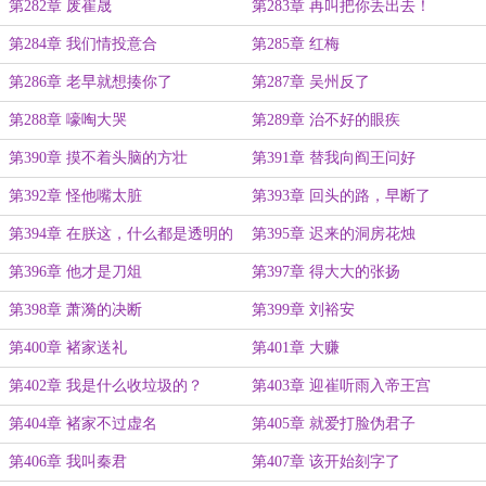
第282章 废崔晟
第283章 再叫把你丢出去！
第284章 我们情投意合
第285章 红梅
第286章 老早就想揍你了
第287章 吴州反了
第288章 嚎啕大哭
第289章 治不好的眼疾
第390章 摸不着头脑的方壮
第391章 替我向阎王问好
第392章 怪他嘴太脏
第393章 回头的路，早断了
第394章 在朕这，什么都是透明的
第395章 迟来的洞房花烛
第396章 他才是刀俎
第397章 得大大的张扬
第398章 萧漪的决断
第399章 刘裕安
第400章 褚家送礼
第401章 大赚
第402章 我是什么收垃圾的？
第403章 迎崔听雨入帝王宫
第404章 褚家不过虚名
第405章 就爱打脸伪君子
第406章 我叫秦君
第407章 该开始刻字了