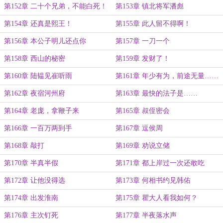
第152章 二十个兄弟，不能白死！
第153章 镇北将军潘彪
第154章 还真是熙王！
第155章 此人留不得啊！
第156章 本公子明儿还点你
第157章 一刀一个
第158章 西山的秘密
第159章 发财了！
第160章 陆韫见崔听雨
第161章 年少有为，前途无量……
第162章 夜宿河州府
第163章 最快的法子是……
第164章 老庞，拿鞭子来
第165章 叔侄密会
第166章 一百万两到手
第167章 逗侯周
第168章 敲打
第169章 劝说立储
第170章 半真半假
第171章 都上岸过一次还敢吃
第172章 让他没得选
第173章 何相书约见韩佑
第174章 出发淮南
第175章 瞿大人看我如何？
第176章 主次钉死
第177章 半夜落水声