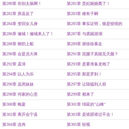
第280章 你别太疯啊！
第281章 贵妃娘娘薨了！
第282章 庾县反了
第283章 难有子嗣
第284章 变回女儿身
第285章 事实证明，狼是狡猾的
第286章 俪城！俪城来人了！
第287章 与裘嫣游湖
第288章 柳韵上船
第289章 谢徐徐暴走
第290章 会是员大将
第291章 泥腿子真能见天颜？
第292章 孟漳
第293章 是要准备龙袍了
第294章 以人为乐
第295章 那是罗刹！
第296章 远房妹妹
第297章 让陆韫到人前
第298章 何家的心意
第299章 都来了
第300章 晚宴
第301章 绵延的”山峰“
第302章 离开会宁县
第303章 是谁跟谁过不去！
第304章 连冉
第305章 轻视