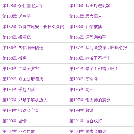
第178章 镇住疆北大军
第179章 熙王府进刺客
第180章 送鱼竿
第181章 思念旧人
第182章 就待在建安，长长久久的
第183章 韩佑被擒
第184章 撒酒疯
第185章 逼郭启动手
第186章 买你阳奉阴违
第187章 我阴险狡诈，睚眦必报
第188章 撤离
第189章 老爷子不行了
第190章 二皇子宴客
第191章 错了！都错了啊！！！
第192章 修国公府覆灭
第193章 禁军降
第194章 手起刀落
第195章 离开
第196章 只是了解枕边人
第197章 谢太师的震惊
第198章 抵达会宁县
第199章 萧漪
第200章 温情
第201章 混合双打
第202章 不欢而散
第203章 谢家会助你