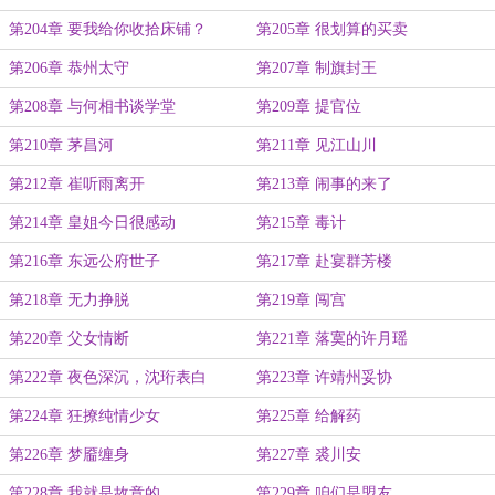
第204章 要我给你收拾床铺？
第205章 很划算的买卖
第206章 恭州太守
第207章 制旗封王
第208章 与何相书谈学堂
第209章 提官位
第210章 茅昌河
第211章 见江山川
第212章 崔听雨离开
第213章 闹事的来了
第214章 皇姐今日很感动
第215章 毒计
第216章 东远公府世子
第217章 赴宴群芳楼
第218章 无力挣脱
第219章 闯宫
第220章 父女情断
第221章 落寞的许月瑶
第222章 夜色深沉，沈珩表白
第223章 许靖州妥协
第224章 狂撩纯情少女
第225章 给解药
第226章 梦靥缠身
第227章 裘川安
第228章 我就是故意的
第229章 咱们是盟友