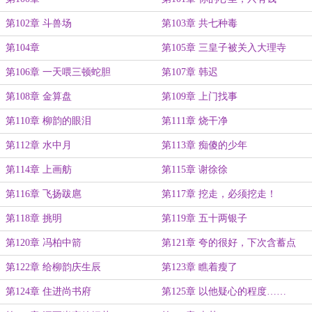
第102章 斗兽场
第103章 共七种毒
第104章
第105章 三皇子被关入大理寺
第106章 一天喂三顿蛇胆
第107章 韩迟
第108章 金算盘
第109章 上门找事
第110章 柳韵的眼泪
第111章 烧干净
第112章 水中月
第113章 痴傻的少年
第114章 上画舫
第115章 谢徐徐
第116章 飞扬跋扈
第117章 挖走，必须挖走！
第118章 挑明
第119章 五十两银子
第120章 冯柏中箭
第121章 夸的很好，下次含蓄点
第122章 给柳韵庆生辰
第123章 瞧着瘦了
第124章 住进尚书府
第125章 以他疑心的程度……