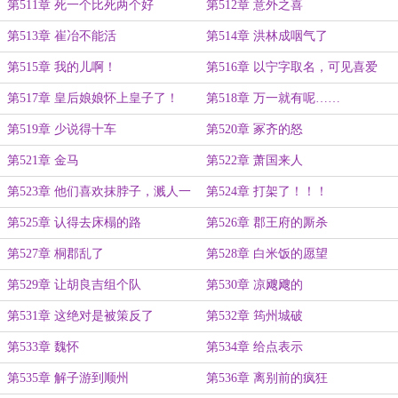
第511章 死一个比死两个好
第512章 意外之喜
第513章 崔冶不能活
第514章 洪林成咽气了
第515章 我的儿啊！
第516章 以宁字取名，可见喜爱
第517章 皇后娘娘怀上皇子了！
第518章 万一就有呢……
第519章 少说得十车
第520章 冢齐的怒
第521章 金马
第522章 萧国来人
第523章 他们喜欢抹脖子，溅人一
第524章 打架了！！！
身血
第525章 认得去床榻的路
第526章 郡王府的厮杀
第527章 桐郡乱了
第528章 白米饭的愿望
第529章 让胡良吉组个队
第530章 凉飕飕的
第531章 这绝对是被策反了
第532章 筠州城破
第533章 魏怀
第534章 给点表示
第535章 解子游到顺州
第536章 离别前的疯狂