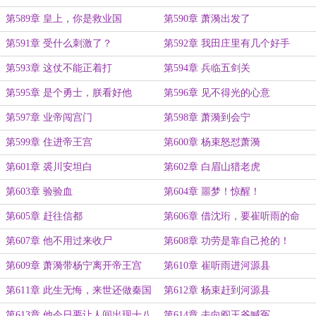
第589章 皇上，你是救业国
第590章 萧漪出发了
第591章 受什么刺激了？
第592章 我田庄里有几个好手
第593章 这仗不能正着打
第594章 兵临五剑关
第595章 是个勇士，朕看好他
第596章 见不得光的心意
第597章 业帝闯宫门
第598章 萧漪到会宁
第599章 住进帝王宫
第600章 杨束怒怼萧漪
第601章 裘川安坦白
第602章 白眉山猎老虎
第603章 验验血
第604章 噩梦！惊醒！
第605章 赶往信都
第606章 借沈珩，要崔听雨的命
第607章 他不用过来收尸
第608章 功劳是靠自己抢的！
第609章 萧漪带杨宁离开帝王宫
第610章 崔听雨进河源县
第611章 此生无悔，来世还做秦国
第612章 杨束赶到河源县
人！！！
第613章 他今日要让人间出现十八
第614章 去向阎王爷喊冤