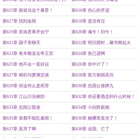
层地狱！
第615章 朕就当这个暴君！
第616章 伤心的齐迢
第617章 找到金闻
第618章 是没有过
第619章 苏洛君离开会宁
第620章 魂兮！归兮！
第621章 园子里聊天
第622章 明日酉时，藏书阁起火
第623章 将木雕送去帝王宫
第624章 鱼已进网
第625章 他不会一直好运
第626章 你中计了！
第627章 柳韵与萧漪交谈
第628章 双方都很高兴
第629章 你这何止是死罪
第630章 忠国公揍牌九
第631章 江山川见柳韵
第632章 你还要愚忠到什么时候！
第633章 忠国公昏迷
第634章 小别胜新婚
第635章 谁都不能乱秦国！
第636章 她哪里发光了！
第637章 真哭了啊
第638章 业国、亡了