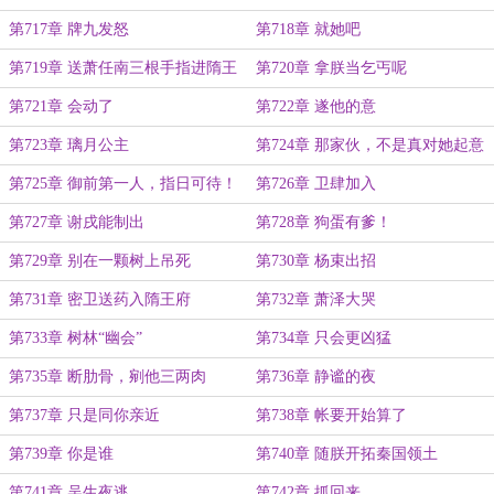
第717章 牌九发怒
第718章 就她吧
第719章 送萧任南三根手指进隋王
第720章 拿朕当乞丐呢
府
第721章 会动了
第722章 遂他的意
第723章 璃月公主
第724章 那家伙，不是真对她起意
了吧？
第725章 御前第一人，指日可待！
第726章 卫肆加入
第727章 谢戌能制出
第728章 狗蛋有爹！
第729章 别在一颗树上吊死
第730章 杨束出招
第731章 密卫送药入隋王府
第732章 萧泽大哭
第733章 树林“幽会”
第734章 只会更凶猛
第735章 断肋骨，剜他三两肉
第736章 静谧的夜
第737章 只是同你亲近
第738章 帐要开始算了
第739章 你是谁
第740章 随朕开拓秦国领土
第741章 吴生夜逃
第742章 抓回来