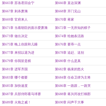
第665章 苏洛君回会宁
第666章 直达深渊
第667章 刺杀萧漪
第668章 开门见山
第669章 官府来人
第670章 蒋家
第671章 当着朝臣的面示爱萧漪
第672章 一无所知的棋子
第673章 做出决定
第674章 给她条活路
第675章 晚上你跟和儿睡
第676章 要乖一点
第677章 来招以退为进
第678章 追赶、送别
第679章 你我皆是棋
第680章 什么是真
第681章 进军齐国
第682章 杨束的怒火
第683章 哪个都要
第684章 任命卫肆为主将
第685章 加快速度
第686章 一路跟，一路哭
第687章 兵部侍郎看马球赛
第688章 蒋兴邦攻打桐郡
第689章 火炮之威！
第690章 闷声干大事