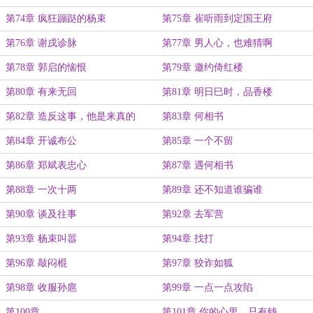
第74章 疯狂蹦跶的杨束
第75章 崔听雨到定国王府
第76章 谢戌诊脉
第77章 男人心，也难猜啊
第78章 郭启的恼恨
第79章 邀约倚红楼
第80章 有来无回
第81章 明日巳时，品香楼
第82章 造反这事，他是来真的
第83章 何相书
第84章 开诚布公
第85章 一个不留
第86章 郑斌表忠心
第87章 遇何相书
第88章 一次十两
第89章 还不知道谁骗谁
第90章 谈及往事
第92章 去军营
第93章 杨束叫嚣
第94章 找打
第96章 敲闷棍
第97章 狡诈如狐
第98章 收服孙扈
第99章 一点一点攻陷
第100章
第101章 你的心里，只有钱