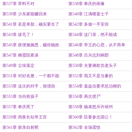
第537章 草料不对
第538章 奉庆的画像
第539章 少东家能赚回来
第540章 江满楼宴士子
第541章 若是单胎，确实要生了
第542章 多做一手安排
第543章 拔毛了！
第544章 这门亲，绝不能成
第545章 朕便施施恩，赐你杨姓
第546章 帝王的心思，从不简单
第547章 栖霞院夜谈
第548章 吕兴志到桐郡
第549章 尘埃落定
第550章 夫妻俩欺负老头子
第551章 对好名册，一个都不能
第552章 我又不是当爹的
漏！
第553章 这次的对手，很强劲
第554章 嘉益伯要求惩治柳韵
第555章 当街抢孩子
第556章 再次捞尸
第557章 奉庆死了
第558章 杨束怒斥许靖州
第559章 雨夜长站帝王宫
第560章 臣要参忠国公！
第561章 朕亲自射靶
第562章 全场震惊