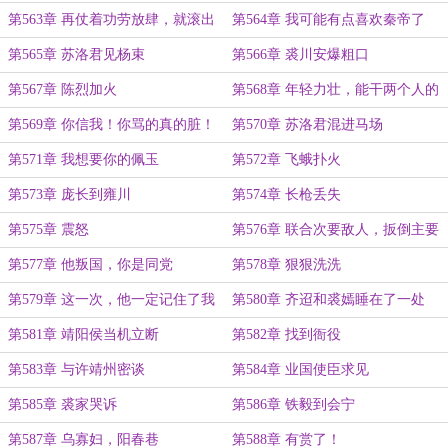
第563章 再仗着功劳放肆，就滚出
第564章 我可能有点喜欢秦帝了
会宁！
第565章 苏洛君见杨束
第566章 裘川安爆粗口
第567章 陈烈加火
第568章 年轻力壮，能干两个人的
活
第569章 你信我！你骂的真的脏！
第570章 苏洛君混进马场
第571章 我想要你的佩玉
第572章 飞蛾扑火
第573章 庞长到雍川
第574章 长枪丢失
第575章 震怒
第576章 联合次要敌人，扳倒主要
敌人
第577章 他叛国，你是同党
第578章 狠狠洗洗
第579章 这一次，他一定记住了我
第580章 齐迢和裘嫣睡在了一处
第581章 靖阳侯当机立断
第582章 找到衙役
第583章 与许靖州密谈
第584章 业国使臣求见
第585章 裘家哭诉
第586章 铁毅到会宁
第587章 乌寡妇，阳春巷
第588章 有赏了！