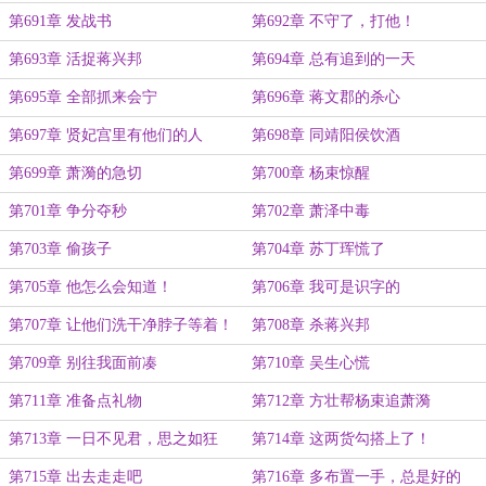
第691章 发战书
第692章 不守了，打他！
第693章 活捉蒋兴邦
第694章 总有追到的一天
第695章 全部抓来会宁
第696章 蒋文郡的杀心
第697章 贤妃宫里有他们的人
第698章 同靖阳侯饮酒
第699章 萧漪的急切
第700章 杨束惊醒
第701章 争分夺秒
第702章 萧泽中毒
第703章 偷孩子
第704章 苏丁珲慌了
第705章 他怎么会知道！
第706章 我可是识字的
第707章 让他们洗干净脖子等着！
第708章 杀蒋兴邦
第709章 别往我面前凑
第710章 吴生心慌
第711章 准备点礼物
第712章 方壮帮杨束追萧漪
第713章 一日不见君，思之如狂
第714章 这两货勾搭上了！
第715章 出去走走吧
第716章 多布置一手，总是好的