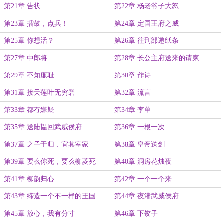
第21章 告状
第22章 杨老爷子大怒
第23章 擂鼓，点兵！
第24章 定国王府之威
第25章 你想活？
第26章 往刑部递纸条
第27章 中郎将
第28章 长公主府送来的请柬
第29章 不知廉耻
第30章 作诗
第31章 接天莲叶无穷碧
第32章 流言
第33章 都有嫌疑
第34章 李单
第35章 送陆韫回武威侯府
第36章 一根一次
第37章 之子于归，宜其室家
第38章 皇帝送剑
第39章 要么你死，要么柳菱死
第40章 洞房花烛夜
第41章 柳韵归心
第42章 一个一个来
第43章 缔造一个不一样的王国
第44章 夜潜武威侯府
第45章 放心，我有分寸
第46章 下饺子