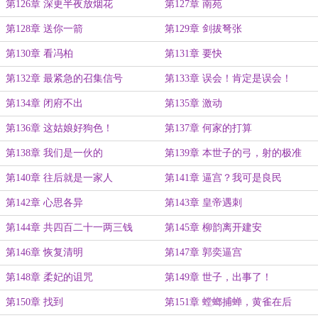
第126章 深更半夜放烟花
第127章 南苑
第128章 送你一箭
第129章 剑拔弩张
第130章 看冯柏
第131章 要快
第132章 最紧急的召集信号
第133章 误会！肯定是误会！
第134章 闭府不出
第135章 激动
第136章 这姑娘好狗色！
第137章 何家的打算
第138章 我们是一伙的
第139章 本世子的弓，射的极准
第140章 往后就是一家人
第141章 逼宫？我可是良民
第142章 心思各异
第143章 皇帝遇刺
第144章 共四百二十一两三钱
第145章 柳韵离开建安
第146章 恢复清明
第147章 郭奕逼宫
第148章 柔妃的诅咒
第149章 世子，出事了！
第150章 找到
第151章 螳螂捕蝉，黄雀在后