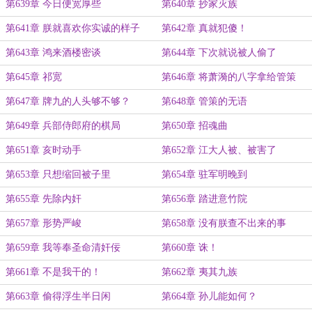
第639章 今日便宽厚些
第640章 抄家灭族
第641章 朕就喜欢你实诚的样子
第642章 真就犯傻！
第643章 鸿来酒楼密谈
第644章 下次就说被人偷了
第645章 祁宽
第646章 将萧漪的八字拿给管策
第647章 牌九的人头够不够？
第648章 管策的无语
第649章 兵部侍郎府的棋局
第650章 招魂曲
第651章 亥时动手
第652章 江大人被、被害了
第653章 只想缩回被子里
第654章 驻军明晚到
第655章 先除内奸
第656章 踏进意竹院
第657章 形势严峻
第658章 没有朕查不出来的事
第659章 我等奉圣命清奸佞
第660章 诛！
第661章 不是我干的！
第662章 夷其九族
第663章 偷得浮生半日闲
第664章 孙儿能如何？