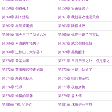
第358章 都得死！
第359章 管策提篮子
第360章 剐！活剐！
第361章 我就喜欢他没天命
第362章 与管策喝酒
第363章 陆韫被咬
第364章 我今早问了我娘八次
第365章 你终于说了句实话！
第366章 卑微的年轻男子
第367章 武义都尉张翦
第368章 进棕山，大杀器！
第369章 墨梅醒来
第370章 登基为帝
第371章 日月所照之处，必是秦之
疆土！
第372章 萧漪闯宫带走妃嫔
第373章 不是小姑娘了
第374章 郑岚骂杨束
第375章 咱们和亲吧
第376章 忙碌
第377章 夜色旖旎
第378章 难得的温馨
第379章 翁太傅
第380章 “崔冶”身亡
第281章 沈珩进公主府