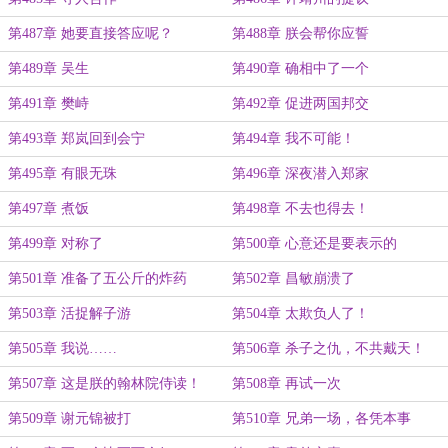
第487章 她要直接答应呢？
第488章 朕会帮你应誓
第489章 吴生
第490章 确相中了一个
第491章 樊峙
第492章 促进两国邦交
第493章 郑岚回到会宁
第494章 我不可能！
第495章 有眼无珠
第496章 深夜潜入郑家
第497章 煮饭
第498章 不去也得去！
第499章 对称了
第500章 心意还是要表示的
第501章 准备了五公斤的炸药
第502章 昌敏崩溃了
第503章 活捉解子游
第504章 太欺负人了！
第505章 我说……
第506章 杀子之仇，不共戴天！
第507章 这是朕的翰林院侍读！
第508章 再试一次
第509章 谢元锦被打
第510章 兄弟一场，各凭本事