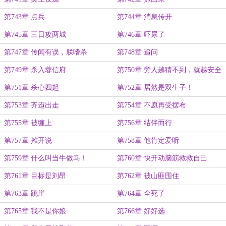
第743章 点兵
第744章 消息传开
第745章 三日攻两城
第746章 吓尿了
第747章 传闻有误，朕嗜杀
第748章 追问
第749章 杀入蓉信府
第750章 旁人越猜不到，就越安全
第751章 杀心四起
第752章 居然是双生子！
第753章 齐迢出走
第754章 不愿再受摆布
第755章 被缠上
第756章 结伴而行
第757章 摊开说
第758章 他肯定爱听
第759章 什么叫当牛做马！
第760章 快开动脑筋救救自己
第761章 目标是刘昂
第762章 被山匪围住
第763章 跳崖
第764章 全死了
第765章 我不是你娘
第766章 好好选