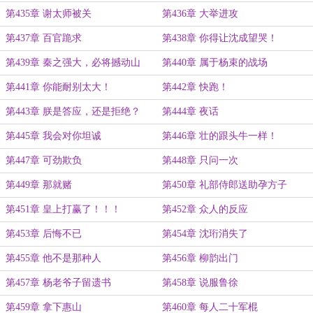
第435章 谢太师被关
第436章 大举进攻
第437章 百官跪求
第438章 你得让沈成望哭！
第439章 秦之强大，必将撼动山
第440章 属于杨束的战场
海！
第441章 你能耐别太大！
第442章 快跑！
第443章 朕是答应，还是拒绝？
第444章 夜话
第445章 我会对你坦诚
第446章 壮的跟头牛一样！
第447章 可劲欺负
第448章 只问一次
第449章 那就赌
第450章 礼部侍郎送助孕方子
第451章 皇上打赢了！！！
第452章 众人的反应
第453章 后悔不已
第454章 沈珩消失了
第455章 他不是那种人
第456章 柳韵出门
第457章 杨老爷子留遗书
第458章 说服鲁徐
第459章 拿下惠山
第460章 每人二十军棍