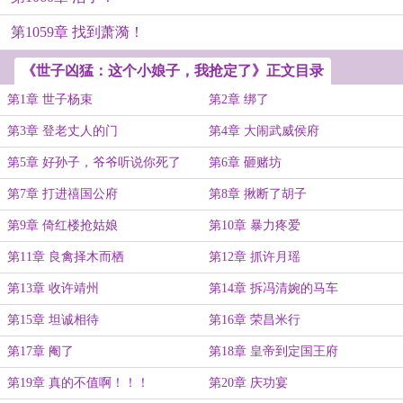
第1059章 找到萧漪！
《世子凶猛：这个小娘子，我抢定了》正文目录
第1章 世子杨束
第2章 绑了
第3章 登老丈人的门
第4章 大闹武威侯府
第5章 好孙子，爷爷听说你死了
第6章 砸赌坊
第7章 打进禧国公府
第8章 揪断了胡子
第9章 倚红楼抢姑娘
第10章 暴力疼爱
第11章 良禽择木而栖
第12章 抓许月瑶
第13章 收许靖州
第14章 拆冯清婉的马车
第15章 坦诚相待
第16章 荣昌米行
第17章 阉了
第18章 皇帝到定国王府
第19章 真的不值啊！！！
第20章 庆功宴