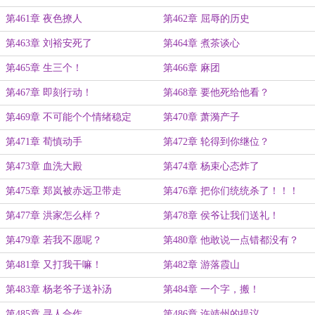
第461章 夜色撩人
第462章 屈辱的历史
第463章 刘裕安死了
第464章 煮茶谈心
第465章 生三个！
第466章 麻团
第467章 即刻行动！
第468章 要他死给他看？
第469章 不可能个个情绪稳定
第470章 萧漪产子
第471章 荀慎动手
第472章 轮得到你继位？
第473章 血洗大殿
第474章 杨束心态炸了
第475章 郑岚被赤远卫带走
第476章 把你们统统杀了！！！
第477章 洪家怎么样？
第478章 侯爷让我们送礼！
第479章 若我不愿呢？
第480章 他敢说一点错都没有？
第481章 又打我干嘛！
第482章 游落霞山
第483章 杨老爷子送补汤
第484章 一个字，搬！
第485章 寻人合作
第486章 许靖州的提议