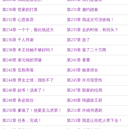
第230章 世家的打算
第231章 邀约踏春
第232章 心思各异
第233章 我这次可没收钱！
第234章 一个个，脸比他还大
第235章 走的时候，有回头？
第236章 千人拜谢
第237章 急了
第238章 本王待她不够好吗？
第239章 落了二十万两
第240章 谢元锦的哭嚎
第241章 看重
第242章 瓜熟蒂落
第243章 杨束得女
第244章 男女之情，我给不了
第245章 许月瑶受伤
第246章 姑爷！汤来了！
第247章 殷家的结局
第248章 务必抓住
第249章 闯摄政王府
第250章 爹疯了！他要卖儿求荣！
第251章 许靖州遇刺
第252章 任务，完成！
第253章 我是让你把人带下去！