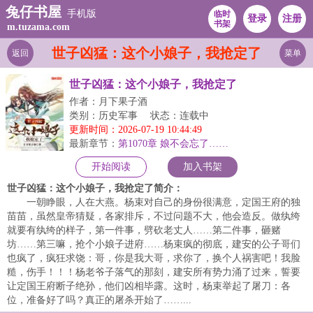
兔仔书屋
手机版
临时
登录
注册
书架
m.tuzama.com
世子凶猛：这个小娘子，我抢定了
返回
菜单
世子凶猛：这个小娘子，我抢定了
作者：月下果子酒
类别：历史军事
状态：连载中
更新时间：2026-07-19 10:44:49
最新章节：
第1070章 娘不会忘了……
开始阅读
加入书架
世子凶猛：这个小娘子，我抢定了简介：
一朝睁眼，人在大燕。杨束对自己的身份很满意，定国王府的独
苗苗，虽然皇帝猜疑，各家排斥，不过问题不大，他会造反。做纨绔
就要有纨绔的样子，第一件事，劈砍老丈人……第二件事，砸赌
坊……第三嘛，抢个小娘子进府……杨束疯的彻底，建安的公子哥们
也疯了，疯狂求饶：哥，你是我大哥，求你了，换个人祸害吧！我脸
糙，伤手！！！杨老爷子落气的那刻，建安所有势力涌了过来，誓要
让定国王府断子绝孙，他们凶相毕露。这时，杨束举起了屠刀：各
位，准备好了吗？真正的屠杀开始了……...