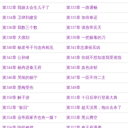
第332章 我娘太会生儿子了
第333章 一路通畅
第334章 卫肆到建安
第335章 加倍奉还
第336章 我数三个数
第337章 请燕帝宾天
第338章 大搜刮
第339章 一把极毒的刀
第340章 杨老爷子与连冉相见
第341章忠康侯买凶
第342章 公孙绪
第343章 你就不想知道我受谁指
使？
第344章 杨冉进秦王府
第345章 血色浓郁
第346章 哭闹的杨宁
第347章 一臣不侍二主
第348章 墨梅受伤
第349章
第350章 解子游
第351章 十日后举行登基大典
第352章 “叙旧”
第353章 趁天没黑，拖出去杀了
第354章 业帝跟冢齐也有一腿？
第355章 黑云腾空
第356章 陆韫被掳
第357章 秦王府遇袭