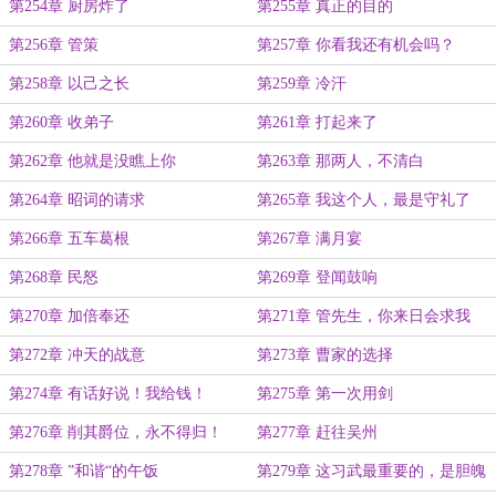
第254章 厨房炸了
第255章 真正的目的
第256章 管策
第257章 你看我还有机会吗？
第258章 以己之长
第259章 冷汗
第260章 收弟子
第261章 打起来了
第262章 他就是没瞧上你
第263章 那两人，不清白
第264章 昭词的请求
第265章 我这个人，最是守礼了
第266章 五车葛根
第267章 满月宴
第268章 民怒
第269章 登闻鼓响
第270章 加倍奉还
第271章 管先生，你来日会求我
第272章 冲天的战意
第273章 曹家的选择
第274章 有话好说！我给钱！
第275章 第一次用剑
第276章 削其爵位，永不得归！
第277章 赶往吴州
第278章 ”和谐“的午饭
第279章 这习武最重要的，是胆魄