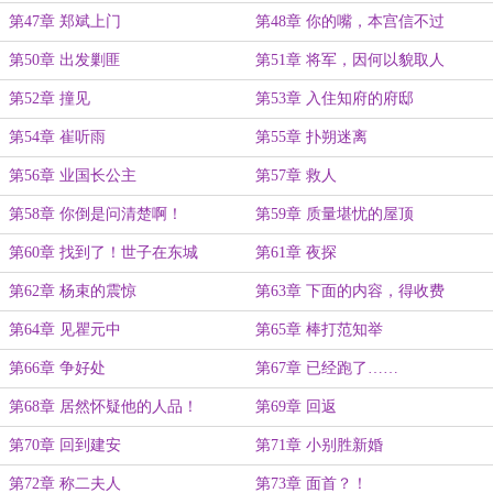
第47章 郑斌上门
第48章 你的嘴，本宫信不过
第50章 出发剿匪
第51章 将军，因何以貌取人
第52章 撞见
第53章 入住知府的府邸
第54章 崔听雨
第55章 扑朔迷离
第56章 业国长公主
第57章 救人
第58章 你倒是问清楚啊！
第59章 质量堪忧的屋顶
第60章 找到了！世子在东城
第61章 夜探
门！！！
第62章 杨束的震惊
第63章 下面的内容，得收费
第64章 见瞿元中
第65章 棒打范知举
第66章 争好处
第67章 已经跑了……
第68章 居然怀疑他的人品！
第69章 回返
第70章 回到建安
第71章 小别胜新婚
第72章 称二夫人
第73章 面首？！