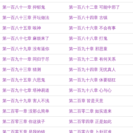
第一百八十一章 抑郁鬼
第一百八十二章 可能中邪了
第一百八十三章 开坛做法
第一百八十四章 古镇
第一百八十五章 唉神
第一百八十六章 不会有事
第一百八十七章 麻烦来了
第一百八十八章 打鬼
第一百八十九章 没有逼你
第一百九十章 邪思童
第一百九十一章 同归于尽
第一百九十二章 有何关系
第一百九十三章 猜测
第一百九十四章 无忧真人
第一百九十五章 六思鬼
第一百九十六章 休要猖狂
第一百九十七章 塔神易道
第一百九十八章 心与心
第一百九十九章 害人不浅
第二百章 皆是天意
第二百零一章 没那么简单
第二百零二章 如实道来
第二百零三章 你这孩子
第二百零四章 正是如此
第二百零五章 是我的错
第二百零六章 卜卦可准