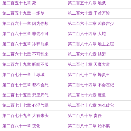
第二百五十七章 死
第二百五十八章 地狱
第二百五十九章 一场梦
第二百六十章 千难万险
第二百六十一章 因为你烦
第二百六十二章 凶多吉少
第二百六十三章 非去不可
第二百六十四章 大蛇
第二百六十五章 冰释前嫌
第二百六十六章 地主之谊
第二百六十七章 不可乱来
第二百六十八章 结盟
第二百六十九章 听闻不服
第二百七十章 天魔大道
第二百七十一章 土墩城
第二百七十二章 蜂灵王
第二百七十三章 都不会死
第二百七十四章 不会忘记
第二百七十五章 邪里邪气
第二百七十六章 魔道
第二百七十七章 心浮气躁
第二百七十八章 怎么破它
第二百七十九章 大有来头
第二百八十章 责任
第二百八十一章 变化
第二百八十二章 始不麒