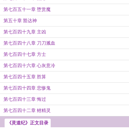
第七百五十一章 堕赏魔
第五十章 豁达神
第七百四十九章 主凶
第七百四十八章 刀刀溅血
第七百四十七章 方士
第七百四十六章 心灰意冷
第七百四十五章 胜算
第七百四十四章 悲惨鬼
第七百四十三章 悔过
第七百四十二章 鲤精灵
《灵道纪》正文目录