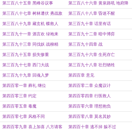
第三百八十五章 黑峰谷议事
第三百八十六章 黄泉路吼 地府降
雷
第三百八十七章 树林遭伏 勇战敌
第三百八十八章 昏迷不醒
军
第三百八十九章 藏玄机 蝶救人
第三百九十章 话里有话
第三百九十一章 酒言欢 绿袍来
第三百九十二章 暗中博弈
第三百九十三章 同伐妖 战柳精
第三百九十四章 战
第三百九十五章 损失惨重
第三百九十六章 生死存亡
第三百九十七章 西门大战
第三百九十八章 壮烈牺牲
第三百九十九章 回魂入梦
第四百章 意见
第四百零一章 葬礼 继位
第四百零二章 众魔议计
第四百零三章 约定
第四百零四章 行医救人
第四百零五章 毒魔
第四百零六章 理想抱负
第四百零七章 风格不同
第四百零八章 莫名其妙
第四百零九章 喜上加喜 八方请客
第四百十章 逃不掉 躲不过