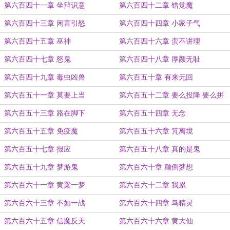
第六百四十一章 坐辩识意
第六百四十二章 错觉魔
第六百四十三章 闲言引怒
第六百四十四章 小家子气
第六百四十五章 巫神
第六百四十六章 蛮不讲理
第六百四十七章 怒鬼
第六百四十八章 厚颜无耻
第六百四十九章 毒虫凶兽
第六百五十章 有来无回
第六百五十一章 莫要上当
第六百五十二章 要么投降 要么拼
命
第六百五十三章 路在脚下
第六百五十四章 无念
第六百五十五章 免疫魔
第六百五十六章 竼离境
第六百五十七章 报应
第六百五十八章 真的是鬼
第六百五十九章 梦游鬼
第六百六十章 颠倒梦想
第六百六十一章 黄粱一梦
第六百六十二章 我累
第六百六十三章 不如一战
第六百六十四章 鸟精灵
第六百六十五章 信魔反天
第六百六十六章 黄大仙