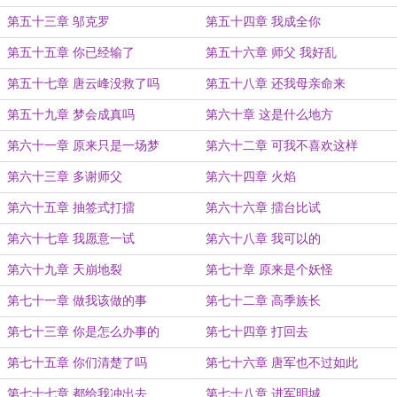
第五十三章 邬克罗
第五十四章 我成全你
第五十五章 你已经输了
第五十六章 师父 我好乱
第五十七章 唐云峰没救了吗
第五十八章 还我母亲命来
第五十九章 梦会成真吗
第六十章 这是什么地方
第六十一章 原来只是一场梦
第六十二章 可我不喜欢这样
第六十三章 多谢师父
第六十四章 火焰
第六十五章 抽签式打擂
第六十六章 擂台比试
第六十七章 我愿意一试
第六十八章 我可以的
第六十九章 天崩地裂
第七十章 原来是个妖怪
第七十一章 做我该做的事
第七十二章 高季族长
第七十三章 你是怎么办事的
第七十四章 打回去
第七十五章 你们清楚了吗
第七十六章 唐军也不过如此
第七十七章 都给我冲出去
第七十八章 进军明城