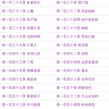
第一百二十九章 多谢你们
第一百三十章 渡口镇
第一百三十一章 心魔
第一百三十二章 画皮姐妹
第一百三十三章 包子铺
第一百三十四章 他不是妖怪
第一百三十五章 冥顽不灵
第一百三十六章 梅瓶
第一百三十七章 没想到吧
第一百三十八章 算你们狠
第一百三十九章 打更人
第一百四十章 师兄呢
第一百四十一章 东地七怪
第一百四十二章 找死
第一百四十三章 丁殷
第一百四十四章 这里谁最强
第一百四十五章 摆摊老道
第一百四十六章 遵命
第一百四十七章 都是命
第一百四十八章 说来话长
第一百四十九章 愤怒
第一百五十章 两败俱伤
第一百五十一章 都是棋子
第一百五十二章 怎么会这样
第一百五十三章 半只狐狸
第一百五十四章 何来善恶