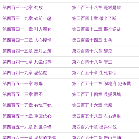
第四百三十七章 劲敌
第四百三十八章 是对是错
第四百三十九章 碑前一怒
第四百四十章 做个了断
第四百四十一章 引入圈套
第四百四十二章 那个逆徒
第四百四十三章 人心惶惶
第四百四十四章 出兵
第四百四十五章 应对之策
第四百四十六章 醉鬼
第四百四十七章 凡尘俗事
第四百四十八章 罪过
第四百四十九章 思忆魔
第四百五十章 生死有命
第四百五十一章 救母
第四百五十二章 闹地府 犯杀戮
第四百五十三章 面圣
第四百五十四章 兵援凤城
第四百五十五章 有愧于她
第四百五十六章 悲魔
第四百五十七章 重回信心
第四百五十八章 左右逢敌
第四百五十九章 乱世争锋
第四百六十章 出兵讨伐
第四百六十一章 思想的束缚
第四百六十二章 普山三神