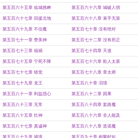
第五百六十五章 临城挑衅
第五百六十六章 城破人惧
第五百六十七章 回援北地
第五百六十八章 束手无策
第五百六十九章 不信魔
第五百七十章 没有绝对
第五百七十一章 赞美神
第五百七十二章 没有邪正
第五百七十三章 福祸
第五百七十四章 天道
第五百七十五章 宁死不降
第五百七十六章 欺人太甚
第五百七十七章 错觉
第五百七十八章 章太师
第五百七十九章 龙王
第五百八十章 泪境
第五百八十一章 利益惑心
第五百八十二章 因果
第五百八十三章 无常
第五百八十四章 套路魔
第五百八十五章 灶神
第五百八十六章 非人能及
第五百八十七章 真诚神
第五百八十八章 造谣魔
第五百八十九章 墟境
第五百九十章 相聚时短