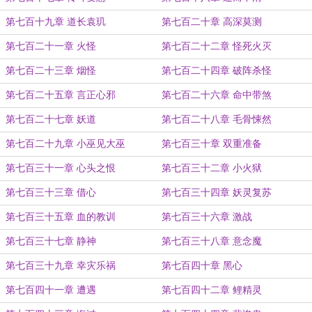
第七百十九章 道长袁玑
第七百二十章 高深莫测
第七百二十一章 火怪
第七百二十二章 怪死火灭
第七百二十三章 烟怪
第七百二十四章 破阵杀怪
第七百二十五章 言正心邪
第七百二十六章 命中带煞
第七百二十七章 妖道
第七百二十八章 毛骨悚然
第七百二十九章 小巫见大巫
第七百三十章 双重准备
第七百三十一章 心头之恨
第七百三十二章 小火狱
第七百三十三章 借心
第七百三十四章 妖灵复苏
第七百三十五章 血的教训
第七百三十六章 激战
第七百三十七章 静神
第七百三十八章 意念魔
第七百三十九章 幸灾乐祸
第七百四十章 黑心
第七百四十一章 遭遇
第七百四十二章 鲤精灵