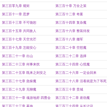
第三百零九章 规矩
第三百十章 万全之策
第三百十一章 恶梦
第三百十二章 奇案
第三百十三章 不可饶恕
第三百十四章 复杂魔
第三百十五章 共同敌人
第三百十六章 整装待发
第三百十七章 天空光芒
第三百十八章 撤军
第三百十九章 怎能安心
第三百二十章 空想魔
第三百二十一章 出山
第三百二十二章 选择
第三百二十三章 何事来扰
第三百二十四章 心慌魔
第三百二十五章 既来之则安之
第三百二十六章 一定会回来
第三百二十七章 急燥魔
第三百二十八章 活着就是为了等死
第三百二十九章 无聊魔
第三百三十章 贵城
第三百三十一章 魂游地府 四曹会
第三百三十二章 差劲魔
审
第三百三十三章 墓地
第三百三十四章 从长计议