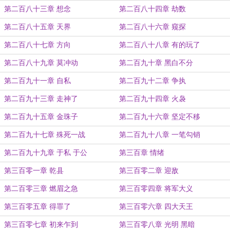
第二百八十三章 想念
第二百八十四章 劫数
第二百八十五章 天界
第二百八十六章 窥探
第二百八十七章 方向
第二百八十八章 有的玩了
第二百八十九章 莫冲动
第二百九十章 黑白不分
第二百九十一章 自私
第二百九十二章 争执
第二百九十三章 走神了
第二百九十四章 火袅
第二百九十五章 金珠子
第二百九十六章 坚定不移
第二百九十七章 殊死一战
第二百九十八章 一笔勾销
第二百九十九章 于私 于公
第三百章 情绪
第三百零一章 乾县
第三百零二章 迎敌
第二百零三章 燃眉之急
第三百零四章 将军大义
第三百零五章 得罪了
第三百零六章 四大天王
第三百零七章 初来乍到
第三百零八章 光明 黑暗