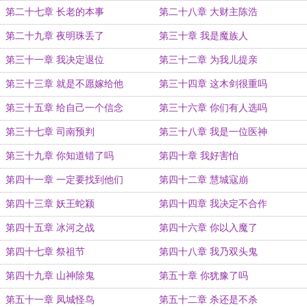
第二十七章 长老的本事
第二十八章 大财主陈浩
第二十九章 夜明珠丢了
第三十章 我是魔族人
第三十一章 我决定退位
第三十二章 为我儿提亲
第三十三章 就是不愿嫁给他
第三十四章 这木剑很重吗
第三十五章 给自己一个信念
第三十六章 你们有人选吗
第三十七章 司南预判
第三十八章 我是一位医神
第三十九章 你知道错了吗
第四十章 我好害怕
第四十一章 一定要找到他们
第四十二章 慧城寇崩
第四十三章 妖王蛇颍
第四十四章 我决定不合作
第四十五章 冰河之战
第四十六章 你以入魔了
第四十七章 祭祖节
第四十八章 我乃双头鬼
第四十九章 山神除鬼
第五十章 你犹豫了吗
第五十一章 凤城怪鸟
第五十二章 杀还是不杀