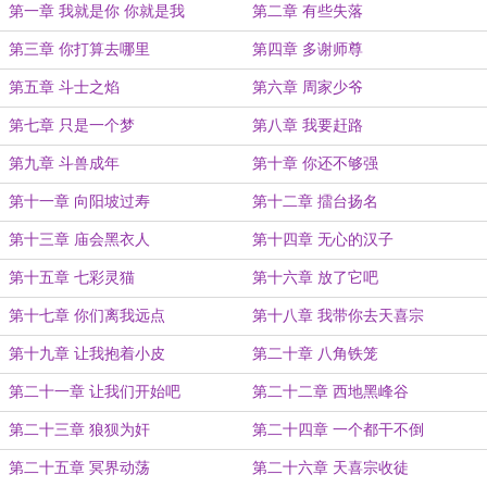
第一章 我就是你 你就是我
第二章 有些失落
第三章 你打算去哪里
第四章 多谢师尊
第五章 斗士之焰
第六章 周家少爷
第七章 只是一个梦
第八章 我要赶路
第九章 斗兽成年
第十章 你还不够强
第十一章 向阳坡过寿
第十二章 擂台扬名
第十三章 庙会黑衣人
第十四章 无心的汉子
第十五章 七彩灵猫
第十六章 放了它吧
第十七章 你们离我远点
第十八章 我带你去天喜宗
第十九章 让我抱着小皮
第二十章 八角铁笼
第二十一章 让我们开始吧
第二十二章 西地黑峰谷
第二十三章 狼狈为奸
第二十四章 一个都干不倒
第二十五章 冥界动荡
第二十六章 天喜宗收徒