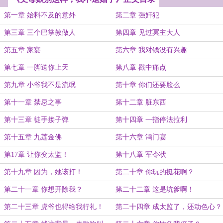
第一章 始料不及的意外
第二章 强奸犯
第三章 三个巴掌教做人
第四章 见过冥主大人
第五章 家宴
第六章 我对钱没有兴趣
第七章 一脚送你上天
第八章 戳中痛点
第九章 小爷我不是流氓
第十章 你们还要脸么
第十一章 禁忌之事
第十二章 脏东西
第十三章 徒手接子弹
第十四章 一指停法拉利
第十五章 九莲金佛
第十六章 鸿门宴
第17章 让你变太监！
第十八章 军令状
第十九章 因为，她该打！
第二十章 你玩的挺花啊？
第二十一章 你想开除我？
第二十二章 这是坑爹啊！
第二十三章 虎爷也得给我行礼！
第二十四章 成太监了，还动色心？