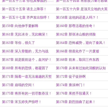
之上！
第一百五十三章 你也真够蠢的……
第一百五十四章 将那股力量尽数吸
收！
第一百五十五章 请主上降罪！
第一百五十六章 是顶天立地的大英
雄！
第一百五十七章 齐声发出惊呼！
第158章 这他妈还是人吗？！
第159章 向他伸手要解释
第160章 那尊活着的传奇！
第161章 无比冰冷，无比幽深！
第162章 那张冰山般的俏脸
第163章 等你，很久了
第164章 恐怖威势，迎向了秦风！
第165章 深入骨髓的，无力与战
第166章 彻底化作了一片废墟
栗！
第167章 就是眼前这个，血河炉！
第168章 前来，取回三件东西
第169章 所有的恐惧，都凝固了
第170章 从未有过如此清醒的认知
第171章 隔着一道无法逾越的天堑
第172章 徒子徒孙啊
第173章 崩塌的空间！
第174章 亵渎神门！
第175章 将所有的一切尽数吞没！
第176章 果然手段通天！
第177章 宋玉婷失声惊呼！
第178章 剧烈扭曲了起来！