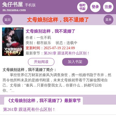
兔仔书屋
手机版
临时
登录
注册
书架
m.tuzama.com
丈母娘别这样，我不退婚了
返回
菜单
丈母娘别这样，我不退婚了
作者：一生不羁
类别：都市娱乐
状态：连载中
更新时间：2025-07-19 22:24:09
最新章节：
第261章 跟送死有什么区别！
开始阅读
加入书架
丈母娘别这样，我不退婚了简介：
掌控世界亿万财富的秦风为调查身世，携一纸婚书隐于市井，然
而令他所料未及的是婚书刚退，未来丈母娘就带着千万嫁妆围堵自
己。丈母娘：“秦风，只要你娶我女儿，你要什么，妈都可以给
你。”...
《丈母娘别这样，我不退婚了》最新章节
第261章 跟送死有什么区别！